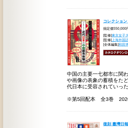
コレクション
揃定価550,00
[監修]
東京女子
[監修]
上海外国
[全体編集]
和田
中国の主要一七都市に関
や画像の表象の蓄積をたど
代日本に受容されていっ
※第5回配本 全3巻 20
復刻 臺灣日報