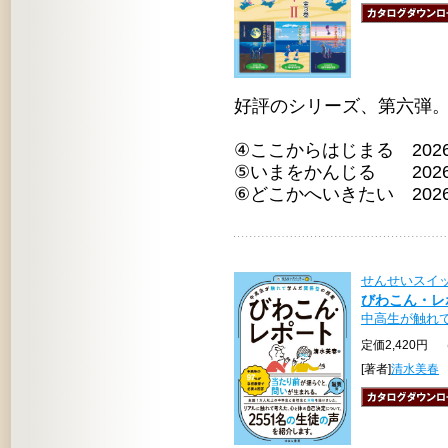
好評のシリーズ、第六弾
④ここからはじまる 202
⑤いまをかんじる 202
⑥どこかへいきたい 202
せんせいスイ
びわこん・レポ
中高生が触れ
定価2,420円 
[著者]
清水美春