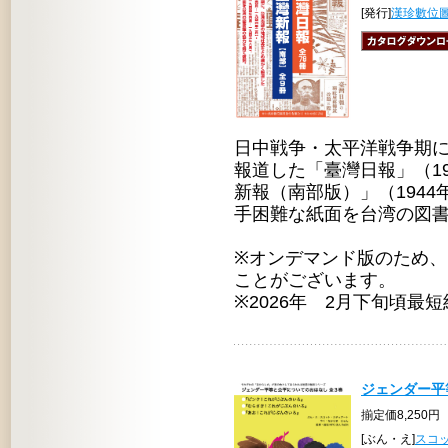
[発行]
漢珍數位
日中戦争・太平洋戦争期
報道した「臺灣日報」（19
新報（南部版）」（1944
手困難な紙面を台湾の図
※オンデマンド版のため
ことがございます。
※2026年 2月下旬頃最
ジェンダー平
揃定価8,250円
[ぶん・え]
スコ