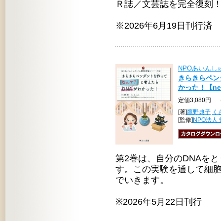
Ｒ誌／文芸誌を完全復刻
※2026年6月19日刊行済
NPOあいん
きらきらペン
かった！【ne
定価3,080円 
[著]
鷹野典子
く
[監修]
NPO法人
第2巻は、自分のDNAを
す。この実験を通して細胞
でいきます。
※2026年5月22日刊行