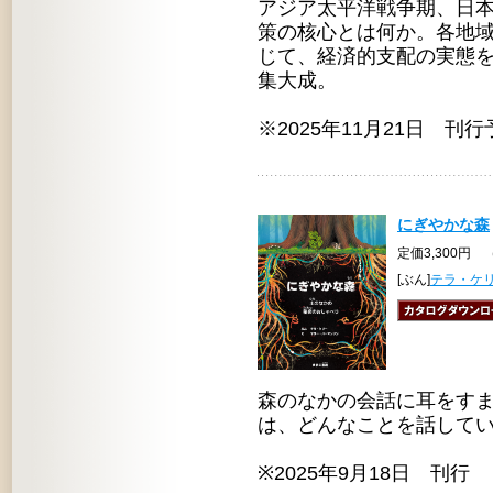
アジア太平洋戦争期、日
策の核心とは何か。各地
じて、経済的支配の実態
集大成。
※2025年11月21日 刊行
にぎやかな森
定価3,300円 
[ぶん]
テラ・ケ
森のなかの会話に耳をすま
は、どんなことを話して
※2025年9月18日 刊行