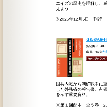
エイズの歴史を理解し、
えよう
※2025年12月5日 刊行
外務省戦後中
揃定価631,40
[監修・解説]
大
国共内戦から朝鮮戦争に
した外務省の報告書。占
を示す重要資料。
※第１回配本・全５巻 20