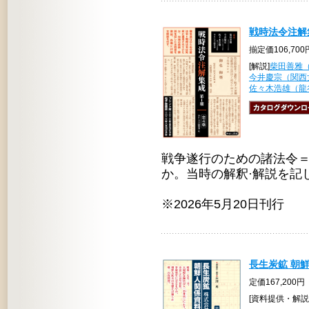
戦時法令注解集
揃定価106,70
[解説]
柴田善雅
今井慶宗（関西
佐々木浩雄（龍
戦争遂行のための諸法令
か。当時の解釈·解説を記
※2026年5月20日刊行
長生炭鉱 朝
定価167,200円
[資料提供・解説