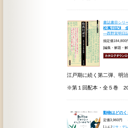
書誌書目シリー
松㝢日記Ⅱ 
―西野宣明日記
揃定価184,80
[編集・解題・解
江戸期に続く第二弾、明
※第１回配本・全５巻 20
動物はどのく
定価3,960円 
[ぶん]
リサ・デ