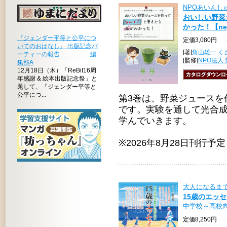
NPOあいん
おいしい野菜
かった！【ne
『ジェンダー平等と公平につ
定価3,080円 
いてのおはなし』 出版記念パ
[著]
角山雄一
く
ーティーの報告 編
[監修]
NPO法人
集部A
12月18日（木）「ReBit16周
年感謝 & 絵本出版記念祭」と
題して、『ジェンダー平等と
公平につ...
第3巻は、野菜ジュースを
です。実験を通して光合
学んでいきます。
※2026年8月28日刊行予定
大人になるま
15歳のエッセ
中学校～高校
定価8,250円 