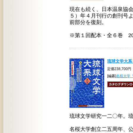
現在も続く、日本温泉協会
５）年４月刊行の創刊号より
前部分を復刻。
※第１回配本・全６巻 20
琉球文学大系 
定価238,700円
[編纂]
名桜大学
琉球文学研究一二〇年。
名桜大学創立二五周年、