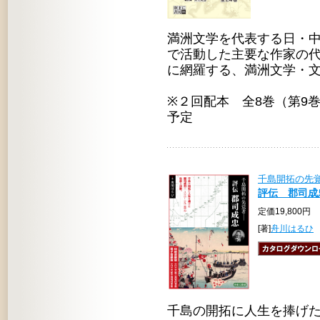
満洲文学を代表する日・
で活動した主要な作家の
に網羅する、満洲文学・
※２回配本 全8巻（第9巻
予定
千島開拓の先
評伝 郡司成忠
定価19,800円
[著]
舟川はるひ
千島の開拓に人生を捧げた郡