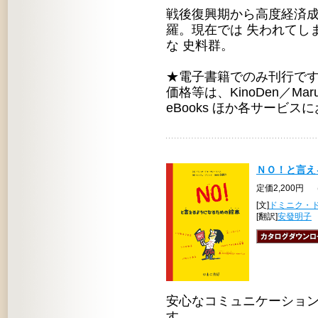
戦後復興期から高度経済成
羅。現在では 失われてし
な 史料群。
★電子書籍でのみ刊行で
価格等は、KinoDen／Maruze
eBooks ほか各サービ
ＮＯ！と言え
定価2,200円 
[文]
ドミニク・
[翻訳]
安發明子
安心なコミュニケーショ
す。