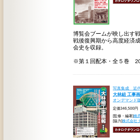
博覧会ブームが映し出す
戦後復興期から高度経済
会史を収録。
※第１回配本・全５巻 20
写真集成 近
大林組 工事
オンデマンド
定価346,500円
[監修・編著]
橋
[協力]
株式会社 