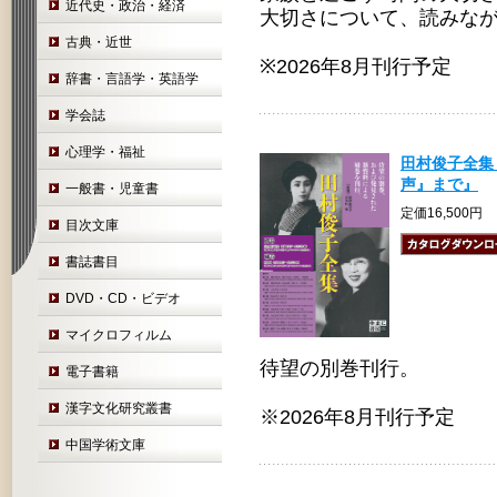
近代史・政治・経済
大切さについて、読みな
古典・近世
※2026年8月刊行予定
辞書・言語学・英語学
学会誌
心理学・福祉
田村俊子全集
声』まで』
一般書・児童書
定価16,500円
目次文庫
書誌書目
DVD・CD・ビデオ
マイクロフィルム
待望の別巻刊行。
電子書籍
漢字文化研究叢書
※2026年8月刊行予定
中国学術文庫