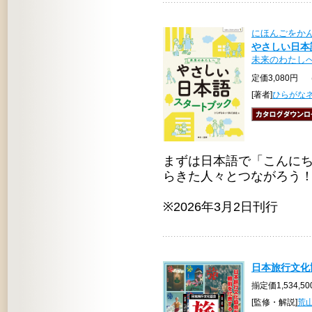
にほんごをか
やさしい日本
未来のわたし
定価3,080円 
[著者]
ひらがな
まずは日本語で「こんにち
らきた人々とつながろう
※2026年3月2日刊行
日本旅行文化協
揃定価1,534,5
[監修・解説]
荒