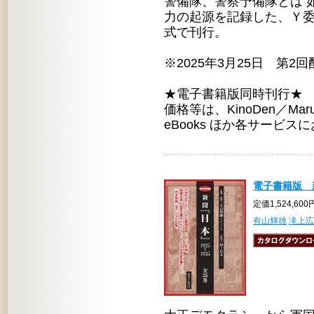
警備隊、警察予備隊とは 
力の起源を記録した、Ｙ委
式で刊行。
※2025年3月25日 第2
★電子書籍版同時刊行★
価格等は、KinoDen／Maruze
eBooks ほか各サービ
電子書籍版 新
定価1,524,60
有山輝雄
滝上広