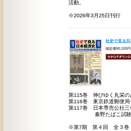
活動。
※2026年3月25日刊行
社史で見る日
揃定価90,200
第115巻 伸びゆく丸栄
第116巻 東京鉄道郵便
第117巻 日本専売公社
秦野たばこ試験場
※第7期 第４回 全３巻 