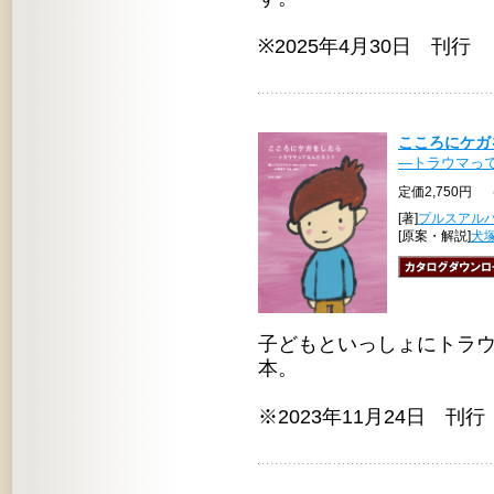
※2025年4月30日 刊行
こころにケガ
—トラウマっ
定価2,750円 
[著]
プルスアル
[原案・解説]
犬
子どもといっしょにトラ
本。
※2023年11月24日 刊行