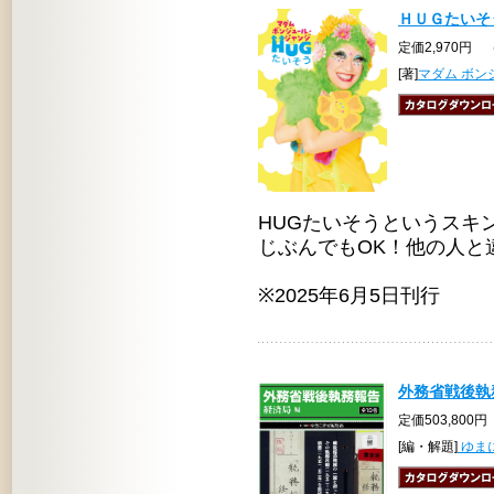
ＨＵＧたいそ
定価2,970円 
[著]
マダム ボン
HUGたいそうというスキ
じぶんでもOK！他の人と
※2025年6月5日刊行
外務省戦後執務
定価503,800円
[編・解題]
ゆま