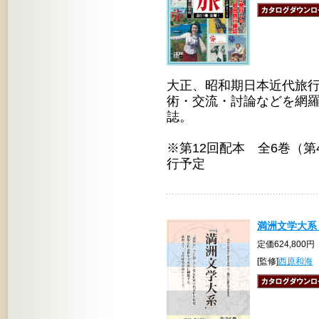
大正、昭和期日本近代旅
術・交流・討論などを網
誌。
※第12回配本 全6巻（第4
行予定
満洲文学大系 
定価624,800円
[監修]
西原和海