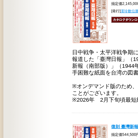
揃定価2,145,0
[発行]
漢珍數位
日中戦争・太平洋戦争期
報道した「臺灣日報」（19
新報（南部版）」（1944
手困難な紙面を台湾の図
※オンデマンド版のため
ことがございます。
※2026年 2月下旬頃最
復刻 臺灣新報
揃定価544,50