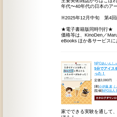
主要美術雑誌からはこぼれ
年代〜40年代の日本のア
※2025年12月中旬 第
★電子書籍版同時刊行★
価格等は、KinoDen／Maruze
eBooks ほか各サービ
NPOあいん
5分でアイス
った！
定価3,080円 
[著]
小伊藤 麦
く
[監修]
NPO法人
家でできる実験を通して