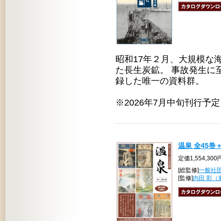
昭和17年２月、大規模な
た長生炭鉱。 事故発生に
録した唯一の資料群。
※2026年7月中旬刊行予定
温泉 全45巻
定価1,554,30
[総監修]
一般社
[監修]
内田 彩