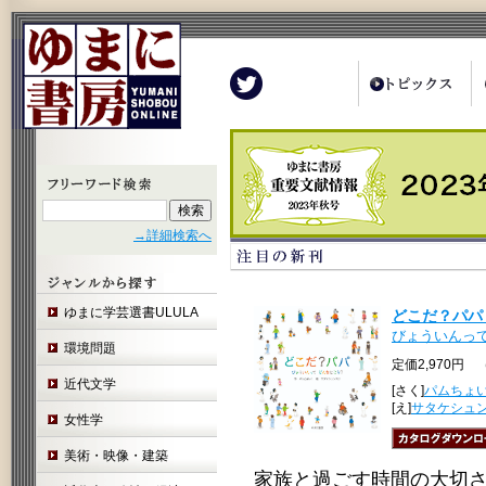
Twitter
→詳細検索へ
ゆまに学芸選書ULULA
どこだ？パパ【
びょういんっ
環境問題
定価2,970円 
近代文学
[さく]
パムちょい
[え]
サタケシュ
女性学
美術・映像・建築
家族と過ごす時間の大切さ