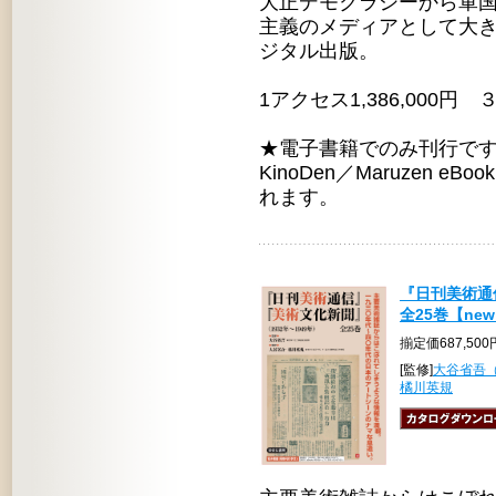
大正デモクラシーから軍
主義のメディアとして大
ジタル出版。
1アクセス1,386,000円 ３
★電子書籍でのみ刊行で
KinoDen／Maruzen e
れます。
『日刊美術通
全25巻【new
揃定価687,50
[監修]
大谷省吾
橘川英規