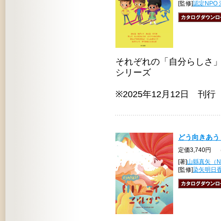
[監修]
認定NPO 
それぞれの「自分らしさ
シリーズ
※2025年12月12日 刊行
どう向きあう
定価3,740円 
[著]
山縣真矢（N
[監修]
染矢明日香