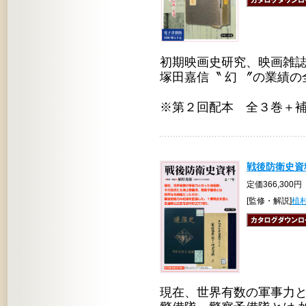
初期映画史研究、映画雑誌
塚田嘉信〝 幻 〞の業績の
※第２回配本 全３巻＋補遺
戦後防衛史資
定価366,300円
[監修・解説]
植
現在、世界有数の軍事力と