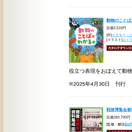
動物のことば
定価3,520円 
[作]
ドクター・
[イラスト]
エイ
役立つ表現をおぼえて動
※2025年4月30日 刊行
戦後博覧会資
定価260,700円
[監修・解説]
福