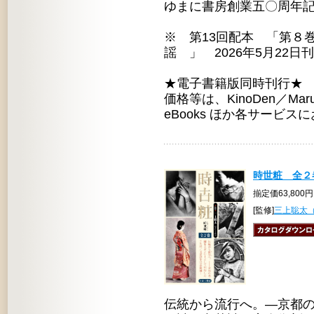
ゆまに書房創業五〇周年
※ 第13回配本 「第８
謡 」 2026年5月22日
★電子書籍版同時刊行★
価格等は、KinoDen／Maruze
eBooks ほか各サービ
時世粧 全２巻
揃定価63,800
[監修]
三上聡太
伝統から流行へ。―京都