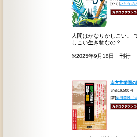
[やく]
いとう の
人間はかなりかしこい。 
しこい生き物なの？
※2025年9月18日 刊行
南方共栄圏の
定価16,500円
[著]
柴田善雅（