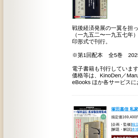
戦後経済発展の一翼を担っ
（一九五二〜一九五七年）
印形式で刊行。
※第1回配本 全5巻 20
電子書籍も刊行していま
価格等は、KinoDen／Maruze
eBooks ほか各サービ
塚田嘉信 私
揃定価169,40
[企画・監修]
独
[解題・解説]
本