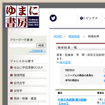
Twitter
HOME
＞
書籍検索
＞ 検索結果
→詳細検索へ
著者・監修者：李 暉（奈良文化財研
ます。
>>
条件変更
ゆまに学芸選書ULULA
刊行日の
環境問題
シリーズもの商品の各巻を
未刊の商品を
近代文学
女性学
書名
著者名
美術・映像・建築
中国古典庭園 園冶図解
［著］
修］
高
【new!】