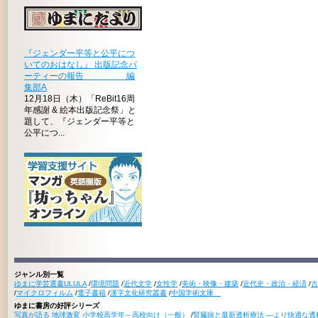
『ジェンダー平等と公平につ
いてのおはなし』 出版記念パ
ーティーの報告 編
集部A
12月18日（木）「ReBit16周
年感謝 & 絵本出版記念祭」と
題して、『ジェンダー平等と
公平につ...
ジャンル別一覧
ゆまに学芸選書ULULA
/
環境問題
/
近代文学
/
女性学
/
美術・映像・建築
/
近代史・政治・経済
/
古
/
マイクロフィルム
/
電子書籍
/
漢字文化研究叢書
/
中国学術文庫
ゆまに書房の好評シリーズ
写真が語る 地球激変 小学校高学年～高校向け（一般）
/
腎臓病と最新透析療法 ―より快適な透