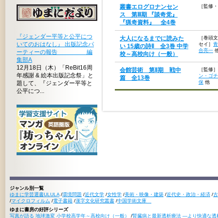
叢書エログロナンセン
［監修・
ス 第Ⅲ期 『談奇党』
『猟奇資料』 全4巻
『ジェンダー平等と公平につ
大人になるまでに読みた
［巻頭文
いてのおはなし』 出版記念パ
セイ］
青
い 15歳の詩Ⅱ 全3巻 中学
合亮一
ーティーの報告 編
校～高校向け（一般）
集部A
12月18日（木）「ReBit16周
会館芸術 第Ⅱ期 戦中
［監修］
年感謝 & 絵本出版記念祭」と
ン・ゴチ
篇 全13巻
保
他
題して、『ジェンダー平等と
公平につ...
ジャンル別一覧
ゆまに学芸選書ULULA
/
環境問題
/
近代文学
/
女性学
/
美術・映像・建築
/
近代史・政治・経済
/
古
/
マイクロフィルム
/
電子書籍
/
漢字文化研究叢書
/
中国学術文庫
ゆまに書房の好評シリーズ
写真が語る 地球激変 小学校高学年～高校向け（一般）
/
腎臓病と最新透析療法 ―より快適な透