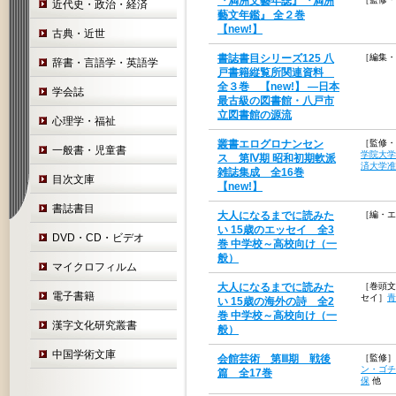
『満洲文藝年誌』『満洲
近代史・政治・経済
藝文年鑑』 全２巻
【new!】
古典・近世
書誌書目シリーズ125 八
［編集・
辞書・言語学・英語学
戸書籍縦覧所関連資料
全３巻 【new!】 —日本
学会誌
最古級の図書館・八戸市
立図書館の源流
心理学・福祉
叢書エログロナンセン
［監修・
一般書・児童書
学院大学
ス 第Ⅳ期 昭和初期軟派
済大学准
雑誌集成 全16巻
目次文庫
【new!】
書誌書目
大人になるまでに読みた
［編・エ
い 15歳のエッセイ 全3
DVD・CD・ビデオ
巻 中学校～高校向け（一
般）
マイクロフィルム
大人になるまでに読みた
［巻頭文
電子書籍
セイ］
青
い 15歳の海外の詩 全2
巻 中学校～高校向け（一
漢字文化研究叢書
般）
中国学術文庫
会館芸術 第Ⅲ期 戦後
［監修］
ン・ゴチ
篇 全17巻
保
他