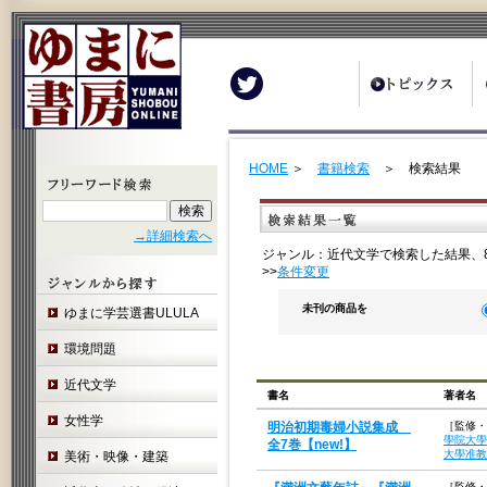
Twitter
HOME
＞
書籍検索
＞ 検索結果
→詳細検索へ
ジャンル：近代文学で検索した結果、
>>
条件変更
未刊の商品を
ゆまに学芸選書ULULA
環境問題
近代文学
書名
著者名
女性学
明治初期毒婦小説集成
［監修・
學院大學
全7巻【new!】
大學准教
美術・映像・建築
［監修・