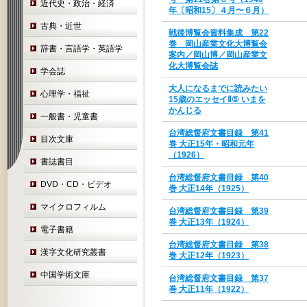
近代史・政治・経済
年〔昭和15〕４月〜６月）
古典・近世
戦後博覧会資料集成 第22
巻 岡山産業文化大博覧会
辞書・言語学・英語学
案内／岡山博／岡山産業文
化大博覧会誌
学会誌
大人になるまでに読みたい
心理学・福祉
15歳のエッセイⅡ⑤ いまを
かんじる
一般書・児童書
台湾総督府文書目録 第41
目次文庫
巻 大正15年・昭和元年
（1926）
書誌書目
台湾総督府文書目録 第40
DVD・CD・ビデオ
巻 大正14年（1925）
マイクロフィルム
台湾総督府文書目録 第39
巻 大正13年（1924）
電子書籍
台湾総督府文書目録 第38
漢字文化研究叢書
巻 大正12年（1923）
中国学術文庫
台湾総督府文書目録 第37
巻 大正11年（1922）