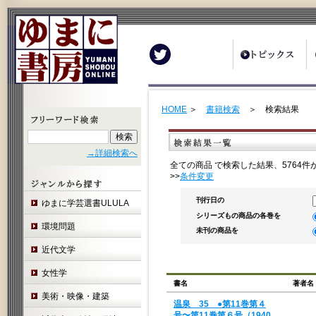
Twitter
HOME
＞
書籍検索
＞ 検索結果
→詳細検索へ
全ての商品 で検索した結果、5764
>>
条件変更
刊行日の
ゆまに学芸選書ULULA
シリーズもの商品の各巻を
環境問題
未刊の商品を
近代文学
女性学
書名
著者名
美術・映像・建築
温泉 35 ●第11巻第４
号〜第11巻第６号（1940