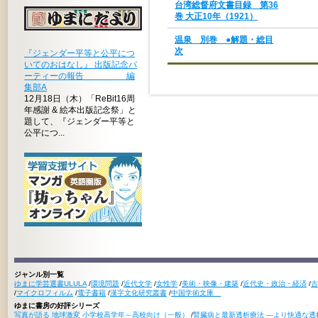
台湾総督府文書目録 第36
巻 大正10年（1921）
温泉 別巻 ●解題・総目
次
『ジェンダー平等と公平につ
いてのおはなし』 出版記念パ
ーティーの報告 編
集部A
12月18日（木）「ReBit16周
年感謝 & 絵本出版記念祭」と
題して、『ジェンダー平等と
公平につ...
ジャンル別一覧
ゆまに学芸選書ULULA
/
環境問題
/
近代文学
/
女性学
/
美術・映像・建築
/
近代史・政治・経済
/
古
/
マイクロフィルム
/
電子書籍
/
漢字文化研究叢書
/
中国学術文庫
ゆまに書房の好評シリーズ
写真が語る 地球激変 小学校高学年～高校向け（一般）
/
腎臓病と最新透析療法 ―より快適な透