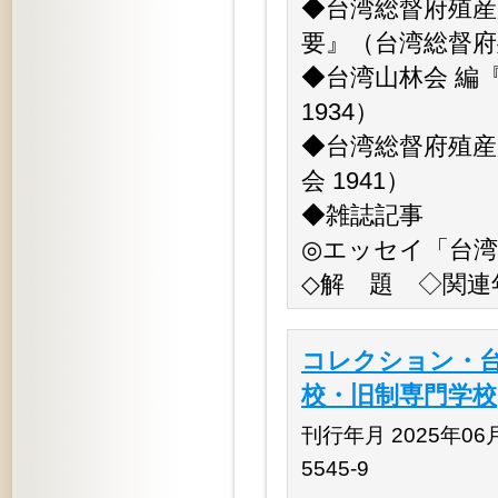
◆台湾総督府殖産
要』（台湾総督府殖
◆台湾山林会 編
1934）
◆台湾総督府殖産
会 1941）
◆雑誌記事
◎エッセイ「台
◇解 題 ◇関連
コレクション・台
校・旧制専門学校
刊行年月 2025年06月 
5545-9