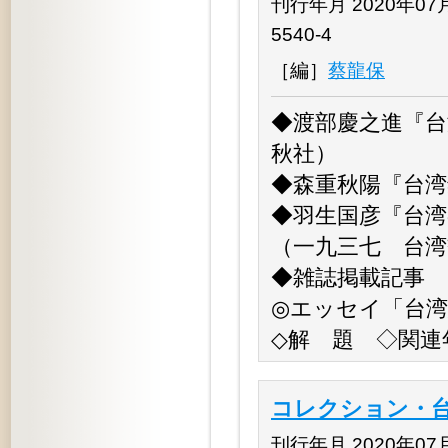
刊行年月 2020年07月 
5540-4
［編］
蔡龍保
◆渡部慶之進『台
秋社）
◆森重秋陽『台湾
◆羽生国彦『台
（一九三七 台湾
◆雑誌掲載記事
◎エッセイ「台湾
◇解 題 ◇関連
コレクション・
刊行年月 2020年07月 