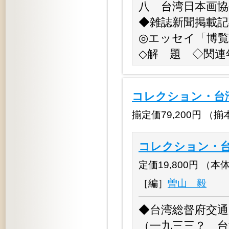
八 台湾日本画協
◆雑誌新聞掲載記
◎エッセイ「博
◇解 題 ◇関連
コレクション・台
揃定価79,200円 （揃本体7
コレクション・台
定価19,800円 （本体18
［編］
曽山 毅
◆台湾総督府交通
（一九三三？ 台