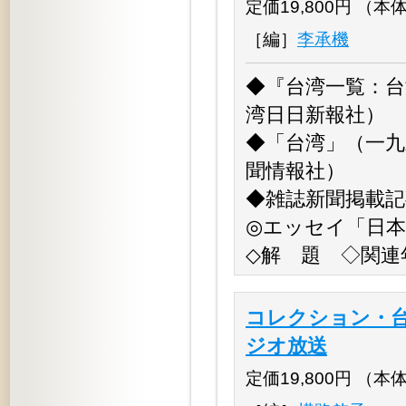
定価19,800円 （本体18
［編］
李承機
◆『台湾一覧：台
湾日日新報社）
◆「台湾」（一
聞情報社）
◆雑誌新聞掲載記
◎エッセイ「日本
◇解 題 ◇関連
コレクション・台
ジオ放送
定価19,800円 （本体18