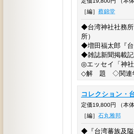
定価19,800円 （本体18
［編］
蔡錦堂
◆台湾神社社務所
所）
◆増田福太郎『台
◆雑誌新聞掲載記
◎エッセイ「神
◇解 題 ◇関連
コレクション・台
定価19,800円 （本体18
［編］
石丸雅邦
◆『台湾蕃族及隘