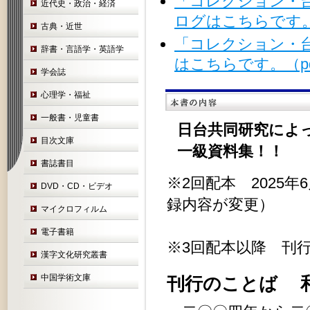
「コレクション・
近代史・政治・経済
ログはこちらです。（p
古典・近世
「コレクション・台
辞書・言語学・英語学
はこちらです。（pdf/
学会誌
心理学・福祉
一般書・児童書
日台共同研究によ
目次文庫
一級資料集！！
書誌書目
※2回配本 2025
DVD・CD・ビデオ
録内容が変更）
マイクロフィルム
電子書籍
※3回配本以降 刊
漢字文化研究叢書
中国学術文庫
刊行のことば 