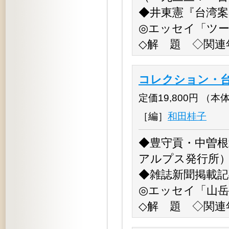
◆井東憲『台湾案
◎エッセイ「ツ
◇解 題 ◇関連
コレクション・台
定価19,800円 （本体18
［編］
和田桂子
◆豊守貢・中曽根
アルプス発行所
◆雑誌新聞掲載記
◎エッセイ「山
◇解 題 ◇関連