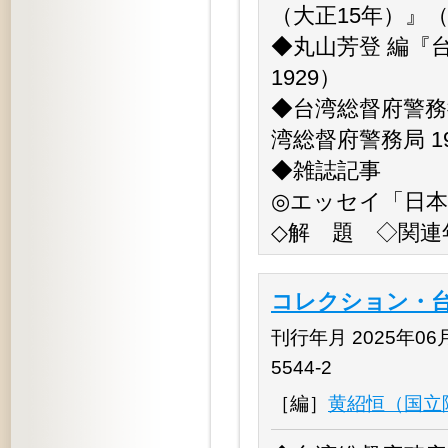
（大正15年）』
◆丸山芳登 編『
1929）
◆台湾総督府警務
湾総督府警務局 19
◆雑誌記事
◎エッセイ「日
◇解 題 ◇関連
コレクション・台
刊行年月 2025年06月 
5544-2
［編］
黄紹恒（国立