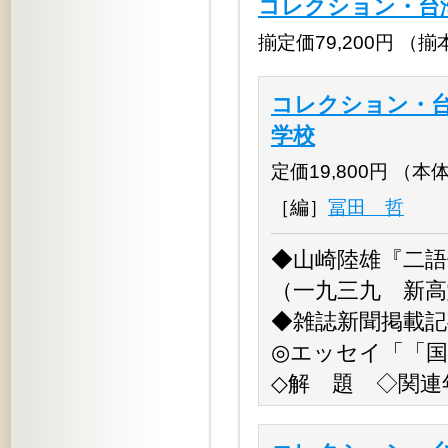
コレクション・台
揃定価79,200円 （揃本体7
コレクション・台
学校
定価19,800円 （本体18
［編］
冨田 哲
◆山崎陸雄『二
（一九三九 新高
◆雑誌新聞掲載記
◎エッセイ「「国
◇解 題 ◇関連