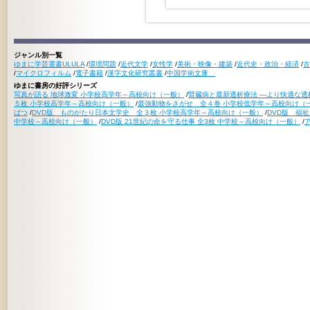
ジャンル別一覧
ゆまに学芸選書ULULA
/
環境問題
/
近代文学
/
女性学
/
美術・映像・建築
/
近代史・政治・経済
/
古
/
マイクロフィルム
/
電子書籍
/
漢字文化研究叢書
/
中国学術文庫
ゆまに書房の好評シリーズ
写真が語る 地球激変 小学校高学年～高校向け（一般）
/
腎臓病と最新透析療法 ―より快適な透
５枚 小学校高学年～高校向け（一般）
/
最強動物をさがせ 全４巻 小学校低学年～高校向け（
ばつ
/
DVD版 ものがたり日本文学史 全３枚 小学校高学年～高校向け（一般）
/
DVD版 福
中学校～高校向け（一般）
/
DVD版 21世紀の命を守る仕事 全3枚 中学校～高校向け（一般）
/