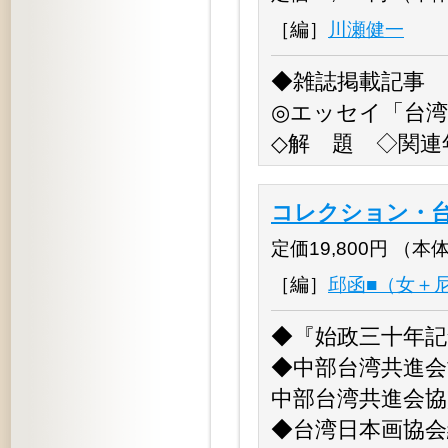
［編］
川瀬健一
◆雑誌掲載記事
◎エッセイ「台
◇解 題 ◇関連
コレクション・台
定価19,800円 （本体18
［編］
邱函■（女＋
◆『始政三十年記
◆中部台湾共進
中部台湾共進会協
◆台湾日本画協会