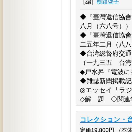
［編］
横路啓子
◆『臺灣遞信協會
八月（六八号））
◆『臺灣遞信協會
二五年二月（八八
◆台湾総督府交通
（一九三五 台湾
◆戸水昇『電波に
◆雑誌新聞掲載記
◎エッセイ「ラ
◇解 題 ◇関連
コレクション・台
定価19,800円 （本体18