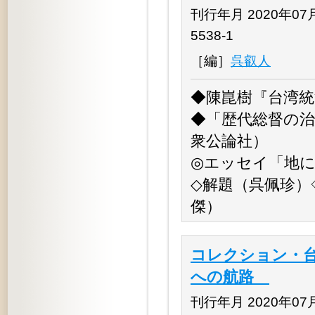
刊行年月 2020年07月 
5538-1
［編］
呉叡人
◆陳崑樹『台湾統
◆「歴代総督の治
衆公論社）
◎エッセイ「地
◇解題（呉佩珍）
傑）
コレクション・台
への航路
刊行年月 2020年07月 