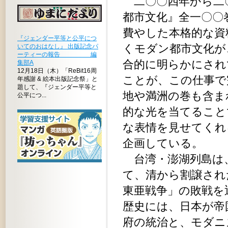
二〇〇四年から二
都市文化』全一〇〇
費やした本格的な資
『ジェンダー平等と公平につ
くモダン都市文化が
いてのおはなし』 出版記念パ
ーティーの報告 編
合的に明らかにされ
集部A
12月18日（木）「ReBit16周
ことが、この仕事で
年感謝 & 絵本出版記念祭」と
題して、『ジェンダー平等と
地や満洲の巻も含ま
公平につ...
的な光を当てること
な表情を見せてくれ
企画している。
台湾・澎湖列島は、
て、清から割譲され
東亜戦争」の敗戦を
歴史には、日本が帝
府の統治と、モダニ