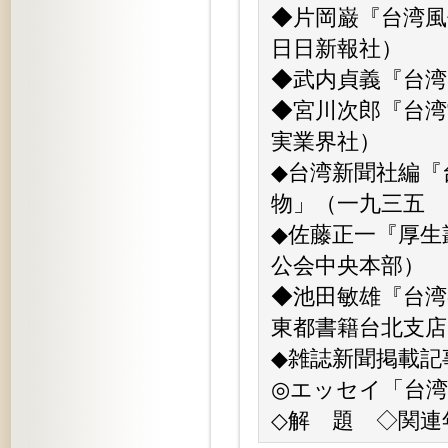
◆片岡巌『台湾風
日日新報社）
◆武内貞義『台湾
◆宮川次郎『台湾
実業界社）
◆台湾新聞社編『
物」（一九三五 
◆佐藤正一『厚生
公会中央本部）
◆池田敏雄『台
東都書籍台北支店
◆雑誌新聞掲載記
◎エッセイ「台湾
◇解 題 ◇関連