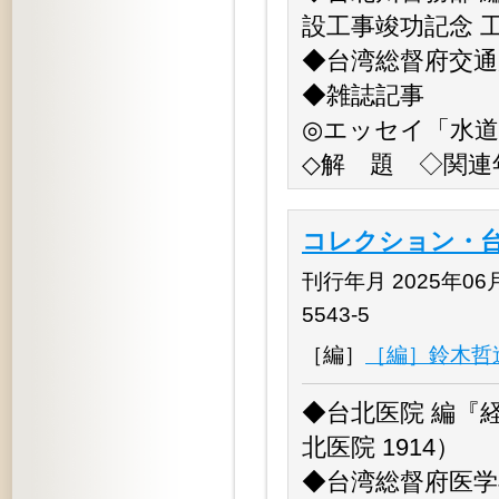
設工事竣功記念 工
◆台湾総督府交通
◆雑誌記事
◎エッセイ「水
◇解 題 ◇関連
コレクション・台
刊行年月 2025年06月 
5543-5
［編］
［編］鈴木哲
◆台北医院 編『
北医院 1914）
◆台湾総督府医学