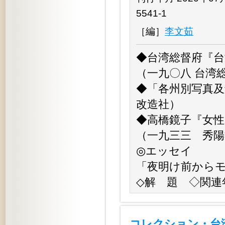
5541-1
［編］
李文茹
◆台湾総督府『台
（一九〇八 台湾
◆「各州別写真及
改造社）
◆高橋鏡子『女
（一九三三 秀陽
◎エッセイ
「夜明け前から
◇解 題 ◇関連
コレクション・台