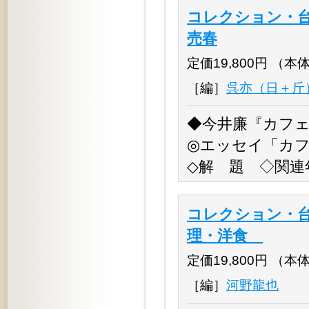
コレクション・台
売春
定価19,800円 （本体18
［編］
呉亦（日＋斤
◆今井廉『カフェ
◎エッセイ「カ
◇解 題 ◇関連
コレクション・台
理・洋食
定価19,800円 （本体18
［編］
河野龍也