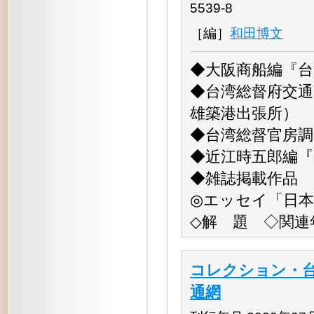
5539-8
［編］
和田博文
◆大阪商船編『台
◆台湾総督府交通
雄築港出張所）
◆台湾総督官房調
◆近江時五郎編『
◆雑誌掲載作品
◎エッセイ「日
◇解 題 ◇関連
コレクション・台
通網