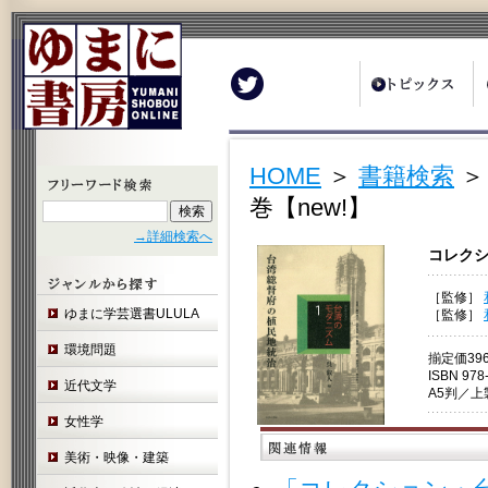
Twitter
HOME
＞
書籍検索
＞
巻【new!】
→詳細検索へ
コレクシ
［監修］
ゆまに学芸選書ULULA
［監修］
環境問題
揃定価39
ISBN 978
近代文学
A5判／
女性学
美術・映像・建築