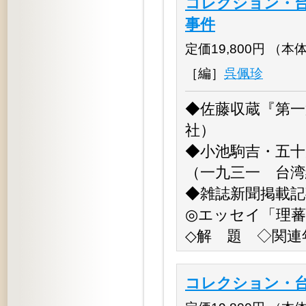
コレクション・台
事件
定価19,800円 （本体18
［編］
呉佩珍
◆佐藤収蔵『第一
社）
◆小池駒吉・五十
（一九三一 台湾
◆雑誌新聞掲載記
◎エッセイ「理蕃
◇解 題 ◇関連
コレクション・台