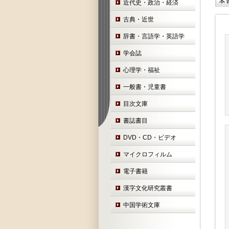
近代史・政治・経済
古典・近世
辞書・言語学・英語学
学会誌
心理学・福祉
一般書・児童書
目次文庫
書誌書目
DVD・CD・ビデオ
マイクロフィルム
電子書籍
漢字文化研究叢書
中国学術文庫