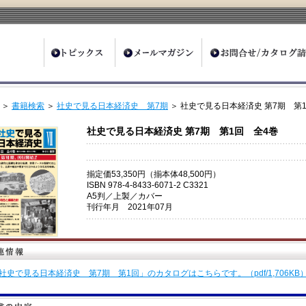
ter
＞
書籍検索
＞
社史で見る日本経済史 第7期
＞ 社史で見る日本経済史 第7期 第
社史で見る日本経済史 第7期 第1回 全4巻
揃定価53,350円（揃本体48,500円）
ISBN 978-4-8433-6071-2 C3321
A5判／上製／カバー
刊行年月 2021年07月
社史で見る日本経済史 第7期 第1回」のカタログはこちらです。（pdf/1,706KB