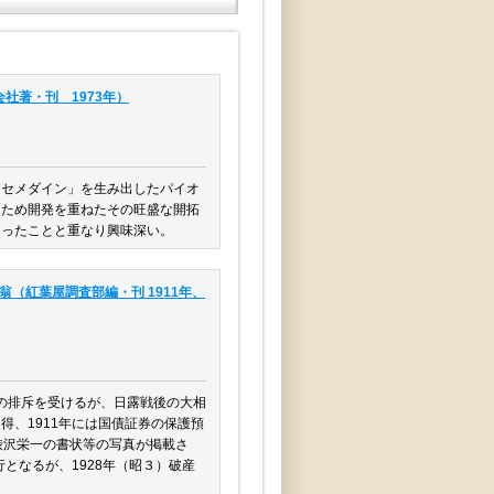
社著・刊 1973年）
「セメダイン」を生み出したパイオ
るため開発を重ねたその旺盛な開拓
あったことと重なり興味深い。
翁（紅葉屋調査部編・刊 1911年、
者の排斥を受けるが、日露戦後の大相
、1911年には国債証券の保護預
渋沢栄一の書状等の写真が掲載さ
となるが、1928年（昭３）破産