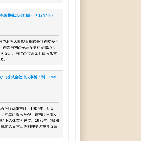
本製薬株式会社編・刊 1947年）
前身である大阪製薬株式会社創立から
ど、創業当初の子細な史料が収めら
できない、当時の雰囲気も伝わる重
える。
 （株式会社中央亭編・刊 1980
た渡辺鎌吉は、1907年（明治
営は明治屋に譲ったが、鎌吉は日本女
時下の休業を経て、1970年（昭和
、戦前の日本西洋料理史の重要な資