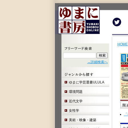
Twit
HOME
→詳細検索へ
ゆまに学芸選書ULULA
環境問題
近代文学
女性学
「
美術・映像・建築