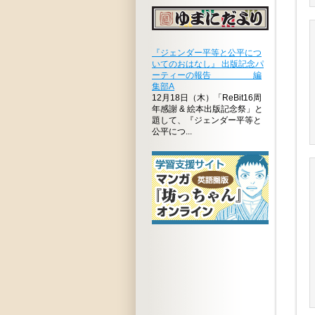
『ジェンダー平等と公平につ
いてのおはなし』 出版記念パ
ーティーの報告 編
集部A
12月18日（木）「ReBit16周
年感謝 & 絵本出版記念祭」と
題して、『ジェンダー平等と
公平につ...