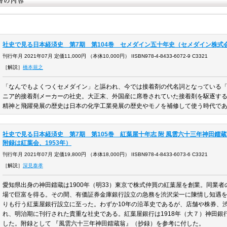
社史で見る日本経済史 第7期 第104巻 セメダイン五十年史（セメダイン株式会
刊行年月 2021年07月 定価11,000円 （本体10,000円） IISBN978-4-8433-6072-9 C3321
［解説］
橋本規之
「なんでもよくつくセメダイン」と謳われ、今では接着剤の代名詞となっている
ニア的接着剤メーカーの社史。大正末、外国産に席巻されていた接着剤を駆逐す
精神と飛躍発展の歴史は日本の化学工業発展の歴史やモノを補修して使う時代で
社史で見る日本経済史 第7期 第105巻 紅葉屋十年志 附 風雲六十三年神田鐳蔵
附録は紅葉会、1953年）
刊行年月 2021年07月 定価19,800円 （本体18,000円） IISBN978-4-8433-6073-6 C3321
［解説］
深見泰孝
愛知県出身の神田鐳蔵は1900年（明33）東京で株式仲買の紅葉屋を創業。同業
場で巨富を得る。その間、有価証券金庫銀行設立の急務を渋沢栄一に陳情し知遇を得
りも行う紅葉屋銀行設立に至った。わずか10年の沿革史であるが、店舗や株券、
れ、明治期に刊行された貴重な社史である。紅葉屋銀行は1918年（大７）神田銀行
した。附録として 『風雲六十三年神田鐳蔵翁』（抄録）を参考に付した。