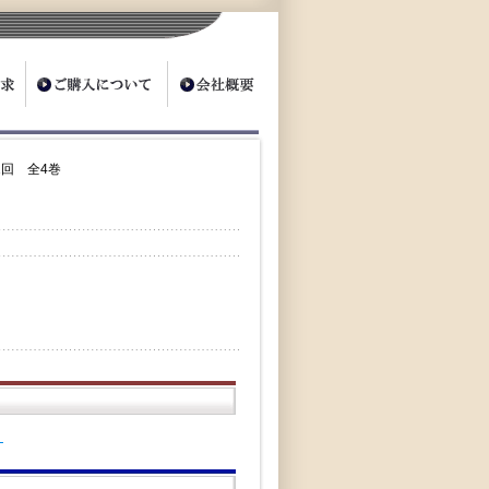
1回 全4巻
）