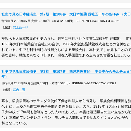
社史で見る日本経済史 第7期 第106巻 大日本製薬 我社五十年のあゆみ （大日
刊行年月 2021年07月 定価13,200円 （本体12,000円） IISBN978-4-8433-6074-3 C3321
［解説］
安士昌一郎
複数ある大日本製薬の社史のうち、最初に刊行された本書は1897年（明30）、
1898年大日本製薬合資会社との合併、1908年大阪薬品試験株式会社との合併な
れている。中でも刊行当時の役員たちによる座談会は、本社史でしか見ることの
要な史料。戦後まもなく刊行され、現在入手困難である点も含め貴重な社史とい
社史で見る日本経済史 第7期 第107巻 西洋料理事始 —中央亭からモルチェまで
年）
刊行年月 2021年07月 定価9,350円 （本体8,500円） IISBN978-4-8433-6075-0 C3321
［解説］
武内 明
幕末、横浜居留地のオランダ公使館下働き料理人から出発し、華族会館料理長を務め
40）に、三菱八号館に中央亭を開き名声を博した。のち、1918年（大正7）経
子大学校で17年間も教鞭をとった人物であった。本書は渡辺鎌吉の生い立ちから戦
45）本格的フレンチレストラン・モルチェの開店までを読みやすくまとめながら
料となっている。