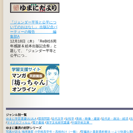
『ジェンダー平等と公平につ
いてのおはなし』 出版記念パ
ーティーの報告 編
集部A
12月18日（木）「ReBit16周
年感謝 & 絵本出版記念祭」と
題して、『ジェンダー平等と
公平につ...
ジャンル別一覧
ゆまに学芸選書ULULA
/
環境問題
/
近代文学
/
女性学
/
美術・映像・建築
/
近代史・政治・経済
/
古
/
マイクロフィルム
/
電子書籍
/
漢字文化研究叢書
/
中国学術文庫
ゆまに書房の好評シリーズ
写真が語る 地球激変 小学校高学年～高校向け（一般）
/
腎臓病と最新透析療法 ―より快適な透