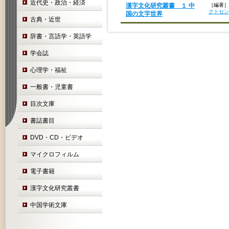
近代史・政治・経済
漢字文化研究叢書 １ 中
［編著］
クトセン
国の文字世界
古典・近世
辞書・言語学・英語学
学会誌
心理学・福祉
一般書・児童書
目次文庫
書誌書目
DVD・CD・ビデオ
マイクロフィルム
電子書籍
漢字文化研究叢書
中国学術文庫