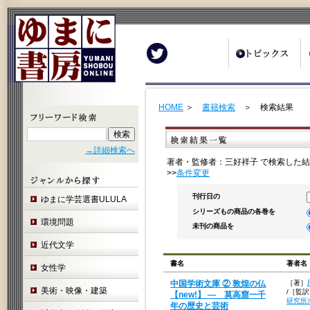
Twitter
HOME
＞
書籍検索
＞ 検索結果
→詳細検索へ
著者・監修者：三好祥子 で検索した結
>>
条件変更
刊行日の
ゆまに学芸選書ULULA
シリーズもの商品の各巻を
環境問題
未刊の商品を
近代文学
書名
著者名
女性学
中国学術文庫 ② 敦煌の仏
［著］
美術・映像・建築
/
［監訳
【new!】 ― 莫高窟一千
研究所
年の歴史と芸術