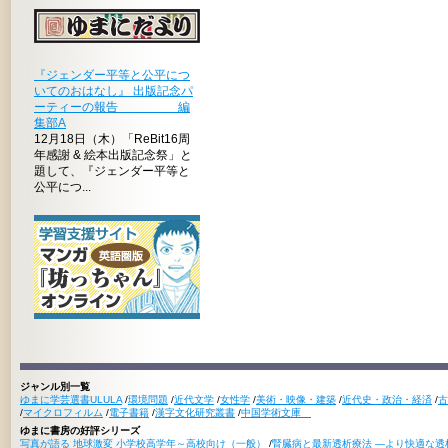
『ジェンダー平等と公平につ
いてのおはなし』 出版記念パ
ーティーの報告 編
集部A
12月18日（木）「ReBit16周
年感謝 & 絵本出版記念祭」と
題して、『ジェンダー平等と
公平につ...
ジャンル別一覧
ゆまに学芸選書ULULA
/
環境問題
/
近代文学
/
女性学
/
美術・映像・建築
/
近代史・政治・経済
/
古
/
マイクロフィルム
/
電子書籍
/
漢字文化研究叢書
/
中国学術文庫
ゆまに書房の好評シリーズ
写真が語る 地球激変 小学校高学年～高校向け（一般）
/
腎臓病と最新透析療法 ―より快適な透