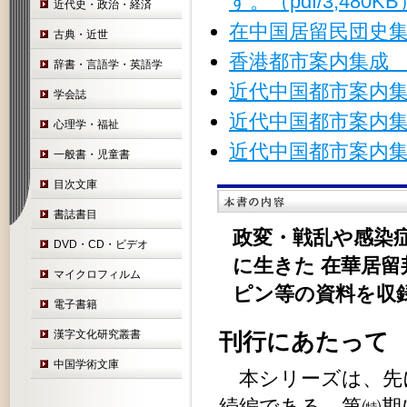
す。（pdf/3,480KB
近代史・政治・経済
在中国居留民団史集
古典・近世
香港都市案内集成 
辞書・言語学・英語学
近代中国都市案内集
学会誌
近代中国都市案内
心理学・福祉
近代中国都市案内集
一般書・児童書
目次文庫
書誌書目
政変・戦乱や感染
DVD・CD・ビデオ
に生きた 在華居留
マイクロフィルム
ピン等の資料を収
電子書籍
漢字文化研究叢書
刊行にあたっ
中国学術文庫
本シリーズは、先
続編である。第㈵期