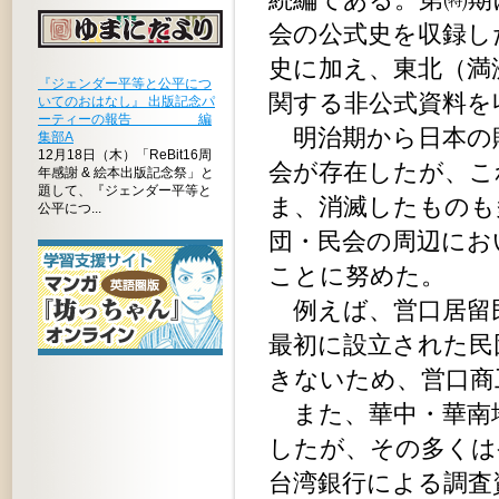
会の公式史を収録し
史に加え、東北（満
『ジェンダー平等と公平につ
関する非公式資料を
いてのおはなし』 出版記念パ
ーティーの報告 編
明治期から日本の
集部A
12月18日（木）「ReBit16周
会が存在したが、こ
年感謝 & 絵本出版記念祭」と
題して、『ジェンダー平等と
ま、消滅したものも
公平につ...
団・民会の周辺にお
ことに努めた。
例えば、営口居留民
最初に設立された民
きないため、営口商
また、華中・華南地
したが、その多くは
台湾銀行による調査