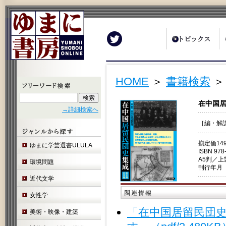
Twitter
HOME
＞
書籍検索
＞
在中国居
→詳細検索へ
［編・解
揃定価14
ゆまに学芸選書ULULA
ISBN 978
A5判／
環境問題
刊行年月 
近代文学
女性学
「在中国居留民団
美術・映像・建築