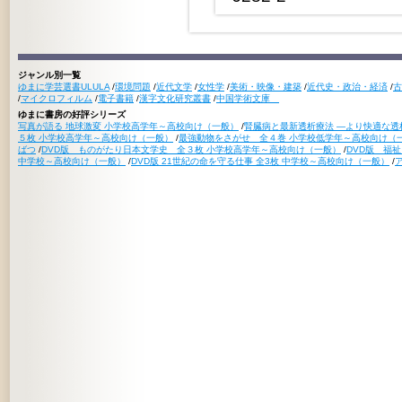
ジャンル別一覧
ゆまに学芸選書ULULA
/
環境問題
/
近代文学
/
女性学
/
美術・映像・建築
/
近代史・政治・経済
/
古
/
マイクロフィルム
/
電子書籍
/
漢字文化研究叢書
/
中国学術文庫
ゆまに書房の好評シリーズ
写真が語る 地球激変 小学校高学年～高校向け（一般）
/
腎臓病と最新透析療法 ―より快適な透
５枚 小学校高学年～高校向け（一般）
/
最強動物をさがせ 全４巻 小学校低学年～高校向け（
ばつ
/
DVD版 ものがたり日本文学史 全３枚 小学校高学年～高校向け（一般）
/
DVD版 福
中学校～高校向け（一般）
/
DVD版 21世紀の命を守る仕事 全3枚 中学校～高校向け（一般）
/