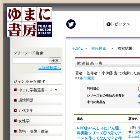
Twitter
HOME
＞
書籍検索
＞ 検索結果
→詳細検索へ
著者・監修者：小伊藤 麦 で検索した
>>
条件変更
刊行日の
ゆまに学芸選書ULULA
シリーズもの商品の各巻を
環境問題
未刊の商品を
近代文学
書名
著者名
女性学
NPOあいんしゅたいん理
［著］
美術・映像・建築
修］
N
科実験シリーズ① 5分でア
あいん
イスを作ってなんで？と考