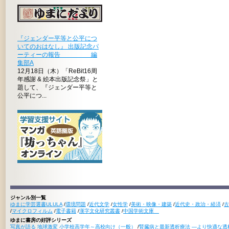
『ジェンダー平等と公平につ
いてのおはなし』 出版記念パ
ーティーの報告 編
集部A
12月18日（木）「ReBit16周
年感謝 & 絵本出版記念祭」と
題して、『ジェンダー平等と
公平につ...
ジャンル別一覧
ゆまに学芸選書ULULA
/
環境問題
/
近代文学
/
女性学
/
美術・映像・建築
/
近代史・政治・経済
/
古
/
マイクロフィルム
/
電子書籍
/
漢字文化研究叢書
/
中国学術文庫
ゆまに書房の好評シリーズ
写真が語る 地球激変 小学校高学年～高校向け（一般）
/
腎臓病と最新透析療法 ―より快適な透