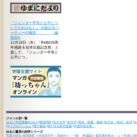
『ジェンダー平等と公平につ
いてのおはなし』 出版記念パ
ーティーの報告 編
集部A
12月18日（木）「ReBit16周
年感謝 & 絵本出版記念祭」と
題して、『ジェンダー平等と
公平につ...
ジャンル別一覧
ゆまに学芸選書ULULA
/
環境問題
/
近代文学
/
女性学
/
美術・映像・建築
/
近代史・政治・経済
/
古
/
マイクロフィルム
/
電子書籍
/
漢字文化研究叢書
/
中国学術文庫
ゆまに書房の好評シリーズ
写真が語る 地球激変 小学校高学年～高校向け（一般）
/
腎臓病と最新透析療法 ―より快適な透