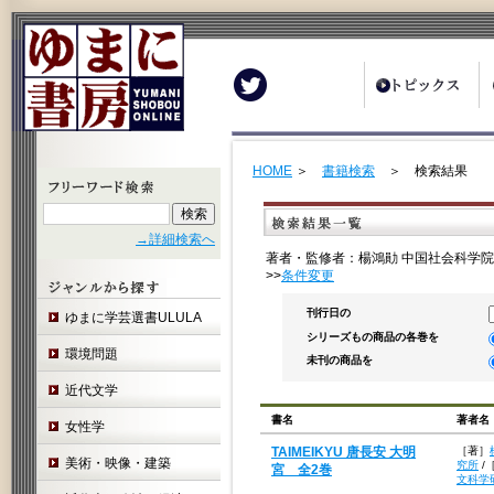
Twitter
HOME
＞
書籍検索
＞ 検索結果
→詳細検索へ
著者・監修者：楊鴻勛 中国社会科学院
>>
条件変更
刊行日の
ゆまに学芸選書ULULA
シリーズもの商品の各巻を
環境問題
未刊の商品を
近代文学
書名
著者名
女性学
TAIMEIKYU 唐長安 大明
［著］
美術・映像・建築
究所
/
宮 全2巻
文科学