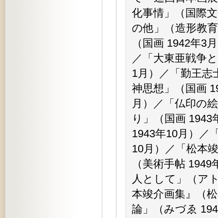
化事情」（国際文
の他」（造形教育
（国画 1942年
／「大東亜戦争と
1月）／「勤王志
神思想」（国画 1
月）／「仏印の絵
り」（国画 19
1943年10月）
10月）／「松本竣
（美術手帖 19
人として」（アト
本竣介画集』（松
論」（みづゑ 19