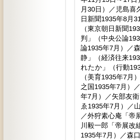
月30日）／児島
日新聞1935年8
（東京朝日新聞19
判」（中央公論19
論1935年7月）
静」（経済往来19
れたか」（行動19
（美育1935年7
之国1935年7月
年7月）／矢部友
ゑ1935年7月）
／外狩素心庵「帝展
川毅一郎「帝展改
1935年7月）／