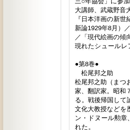
三○年協会」に参
大講師、武蔵野音
『日本洋画の新世紀
新論1929年8月
／「現代絵画の傾向
現れたシュールレア
●第8巻●
松尾邦之助
松尾邦之助（まつお
家、翻訳家。昭和
る。戦後帰国して
文化大教授などを
ン・ドヌール勲章
れた。