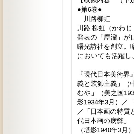
【収録内容 （
●第6巻●
川路柳虹
川路 柳虹（かわじ・
発表の「塵溜」が
曙光詩社を創立。
においても活躍し
『現代日本美術界』
義と装飾主義」（中
むや」（美之国19
影1934年3月）／
／「日本画の特質と
代日本画の病弊」（
（塔影1940年3月