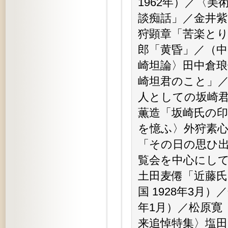
1962年）／〈
談痴話」／金井
狩顕章「苦楽と
郎「黄昏」／（中央
崎坦論〉田中倉琅
崎坦君のこと」
人としての坂崎
薫造「坂崎氏の印
を憶ふ〉外狩素
「その日の思ひ
覧会を中心にし
土田麦僊「近藤
国 1928年3月
年1月）／松原寛「
来追悼特集〉塩田