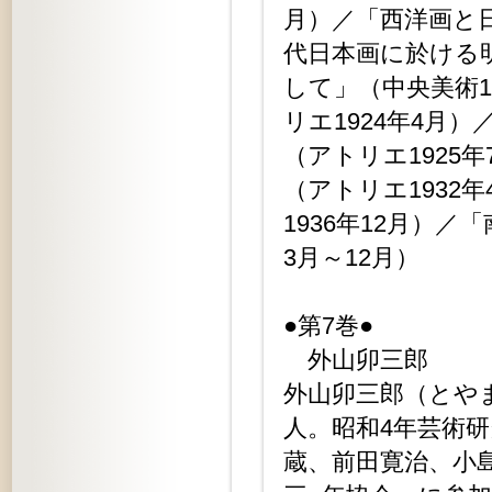
月）／「西洋画と日
代日本画に於ける明
して」（中央美術1
リエ1924年4月
（アトリエ1925
（アトリエ1932
1936年12月）
3月～12月）
●第7巻●
外山卯三郎
外山卯三郎（とやま
人。昭和4年芸術
蔵、前田寛治、小