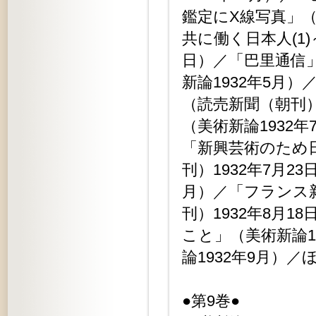
鑑定にX線写真」（
共に働く日本人(1)
日）／「巴里通信」
新論1932年5月）
（読売新聞（朝刊）
（美術新論1932
「新興芸術のため日
刊）1932年7月2
月）／「フランス
刊）1932年8月
こと」（美術新論1
論1932年9月）／
●第9巻●