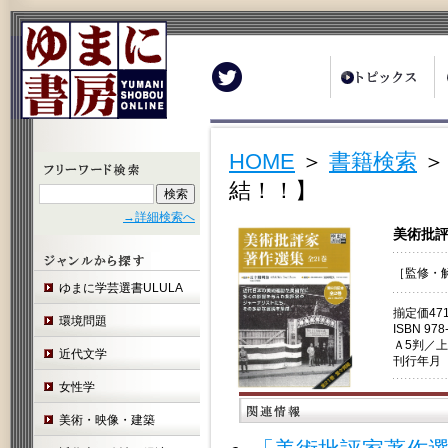
Twitter
HOME
＞
書籍検索
＞
結！！】
→詳細検索へ
美術批評
［監修・
ゆまに学芸選書ULULA
揃定価47
環境問題
ISBN 978
Ａ5判／
近代文学
刊行年月 
女性学
美術・映像・建築