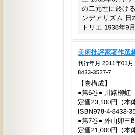
の二元性に於ける
ンヂアリズム 日
トリエ 1938年9
美術批評家著作選
刊行年月 2011年01月 揃
8433-3527-7
【巻構成】
●第6巻● 川路柳
定価23,100円（本体
ISBN978-4-8433-3
●第7巻● 外山卯
定価21,000円（本体