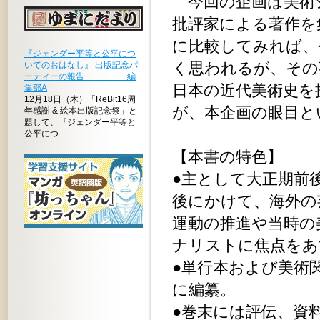
今回の企画は美術
批評家による著作を
に比較してみれば、
『ジェンダー平等と公平につ
く思われるが、その
いてのおはなし』 出版記念パ
ーティーの報告 編
日本の近代美術史を
集部A
12月18日（木）「ReBit16周
が、本企画の眼目と
年感謝 & 絵本出版記念祭」と
題して、『ジェンダー平等と
公平につ...
【本書の特色】
●主として大正期前後
後にかけて、海外の
運動の推進や当時の
ナリストに焦点をあ
●単行本および美術
に編纂。
●巻末には評伝、資