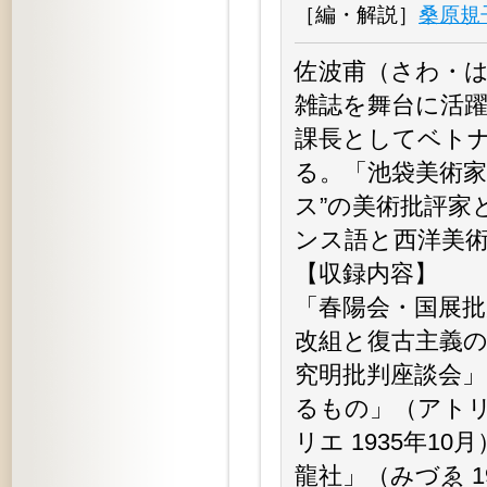
［編・解説］
桑原規
佐波甫（さわ・はじ
雑誌を舞台に活
課長としてベト
る。「池袋美術家
ス”の美術批評家
ンス語と西洋美
【収録内容】
「春陽会・国展批
改組と復古主義の
究明批判座談会」
るもの」（アトリ
リエ 1935年
龍社」（みづゑ 1