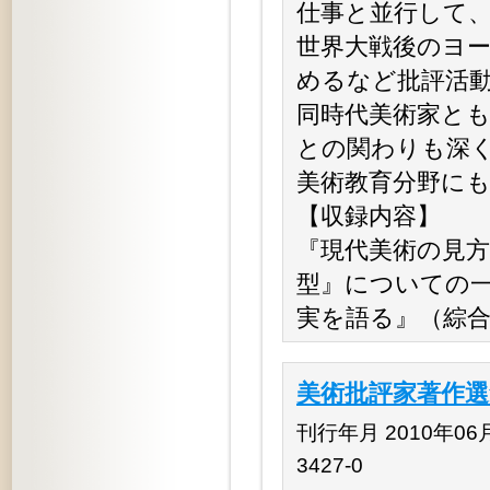
仕事と並行して
世界大戦後のヨ
めるなど批評活
同時代美術家と
との関わりも深
美術教育分野に
【収録内容】
『現代美術の見方
型』についての一
実を語る』（綜合
美術批評家著作
刊行年月 2010年06月 
3427-0