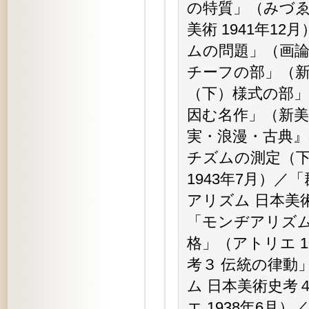
の特質」（みづゑ
美術 1941年1
ムの問題」（画論
チーフの部」（新
（下）様式の部」
因む名作」（新美
実・浪漫・古典』
チズムの測定（
1943年7月）／
アリズム 日本美術
「モンヂアリズム
格」（アトリエ 
考３ 伝統の律動
ム 日本美術史考
エ 1938年6月