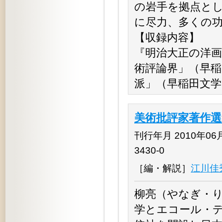
の岩手を拠点と
に尽力、多くの
【収録内容】
『明治大正の洋画
術評論界」（早稲
派」（早稲田文学 
美術批評家著作
刊行年月 2010年06月 
3430-0
［編・解説］
江川佳
柳亮（やなぎ・りょ
学とエコール・