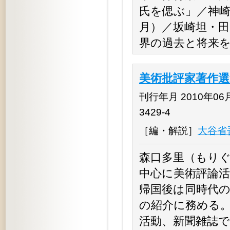
氏を偲ぶ」／神崎
月）／坂崎坦・田
界の過去と将来を語
美術批評家著作
刊行年月 2010年06月 
3429-4
［編・解説］
大谷省
森口多里（もりぐち
中心に美術評論
帰国後は同時代
の紹介に務める
活動、新聞雑誌