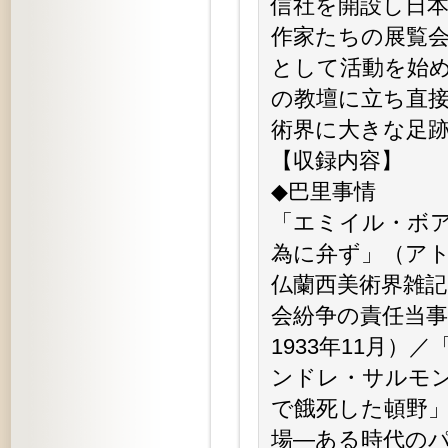
信社を開設し日本
作家たちの展覧
として活動を始め
の教壇に立ち直
術界に大きな足
【収録内容】
◆巴里事情
「エミイル・ボア
為に弁ず」（アト
仏蘭西美術界雑記
会紛争の責任当事
1933年11月）
ンドレ・サルモン
で餓死した頓野」
場—ある時代のパ