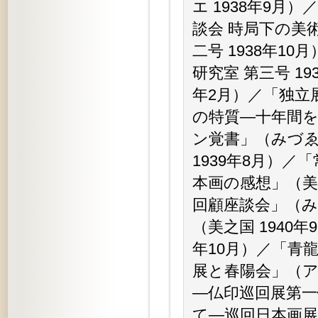
エ 1938年9月
談会 時局下の美
二号 1938年1
研究室 第三号 1
年2月）／「独立
の特質—十年間を
ン覚書」（みづゑ
1939年8月）
本画の感想」（美
回顧座談会」（み
（美之国 1940
年10月）／「青龍
展と春陽会」（ア
—仏印巡回展第一信
て—巡回日本画展