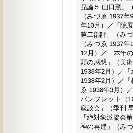
品論５ 山口薫」（
（みづゑ 1937
年10月）／「院展
第二部評」（みづゑ
（みづゑ 1937
12月）／「本年の
頭の感想」（美術
1938年2月）
1938年2月）
ゑ 1938年3
パンフレット（1
座談会」（季刊 早
「絶対象派協会第
神の再建」（みづ