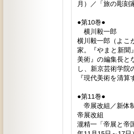
月）／「旅の彫刻家
●第10巻●
横川毅一郎
横川毅一郎（よこか
家。『やまと新聞
美術』の編集長と
し、新京芸術学院
『現代美術を清算す
●第11巻●
帝展改組／新体
帝展改組
瀧精一「帝展と帝国
年11月15日～17