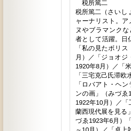
税所篤二
税所篤二（さいしょ
ャーナリスト。ア
ヌやブラマンクな
者として活躍。日
「私の見たボリス・
月）／「ジョオジ
1920年8月）／
「三宅克己氏滞欧水
「ロバアト・ヘンラ
ンの画」（みづゑ1
1922年10月）／
蘭西現代展を見る」
づゑ1923年6月
～10月）／「卓上