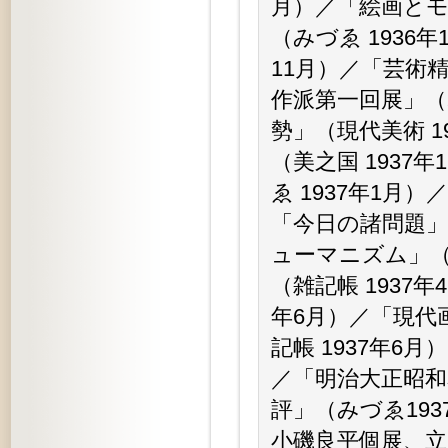
月）／「絵画とモ
（みづゑ 1936
11月）／「芸術精
作派第一回展」（み
勢」（現代美術 
（美之国 193
ゑ 1937年1月
「今日の諸問題」
ューマニズム」（
（雑記帳 1937
年6月）／「現代
記帳 1937年6
／「明治大正昭和
評」（みづゑ19
小磯良平個展、立