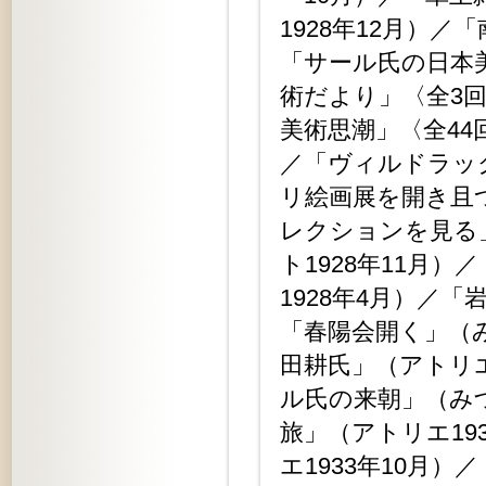
1928年12月）／
「サール氏の日本美
術だより」〈全3回
美術思潮」〈全44回
／「ヴィルドラック
リ絵画展を開き且つ
レクションを見る」
ト1928年11月
1928年4月）／「
「春陽会開く」（み
田耕氏」（アトリエ
ル氏の来朝」（みづ
旅」（アトリエ19
エ1933年10月）