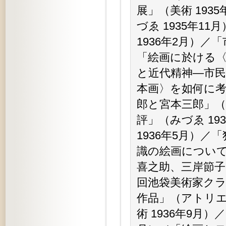
展」（美術 19
づゑ 1935年
1936年2月）／
「絵画に於ける〈
と近代精神—市民
本画〉を如何に考
郎と宮本三郎」（
評」（みづゑ 1
1936年5月）／
識の絵画について
喜之助、三岸節子
回池袋美術家クラ
作品」（アトリエ
術 1936年9月