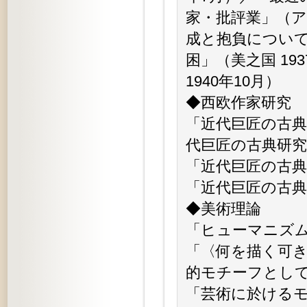
家・批評業」（ア
成と抱負について
困」（美之国 1
1940年10月）
◆西欧作家研究
「近代巨匠の古典研
代巨匠の古典研究２
「近代巨匠の古典
「近代巨匠の古典
◆美術理論
「ヒューマニズム
「〈何を描く可き
的モチーフとして
「芸術に於ける