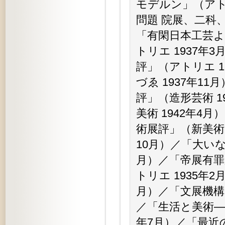
モデルン」（アト
問題 院展、二科、
「有閑日本工芸よ
トリエ 1937
評」（アトリエ 1
づゑ 1937年
評」（造形芸術 
美術 1942年4
術展評」（新美術 
10月）／「大いな
月）／「帝展有罪
トリエ 1935年
月）／「文展機構
／「生活と美術—
年7月）／「最近