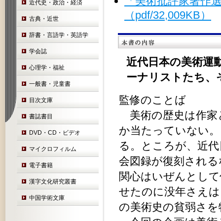
「美術批評家著作選
近代史・政治・経済
（pdf/32,009KB）
古典・近世
辞書・言語学・英語学
学会誌
近代日本の美術運
心理学・福祉
ーナリストたち、
一般書・児童書
監修のことば 
目次文庫
美術の歴史は作家
書誌書目
か当たっていない。
DVD・CD・ビデオ
る。ところが、近代
マイクロフィルム
会図録が復刻される
電子書籍
関心はいぜんとして
漢字文化研究叢書
せたのに没年さえは
中国学術文庫
の美術史の貧弱さを