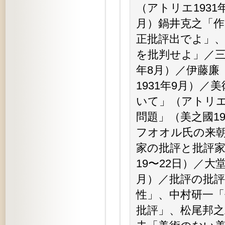
（アトリエ1931
月）鍋井克之「
正批評出でよ」
を批判せよ」／三
年8月）／伊藤廉
1931年9月）
いて」（アトリエ
問題」（美之國1
フオオル氏の来朝
家の批評と批評家の
19〜22日）／大
月）／批評の批評
性」、中村研一
批評」、松尾邦之