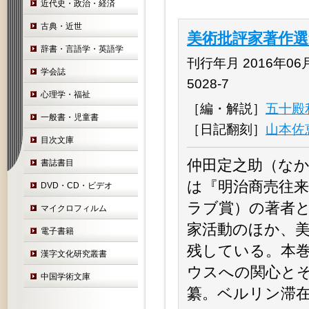
近代史・政治・経済
古典・近世
美術批評家著作選
辞書・言語学・英語学
刊行年月 2016年06月 
学会誌
5028-7
心理学・福祉
［編・解説］
五十殿
一般書・児童書
［日記翻刻］
山本佐
目次文庫
仲田定之助（なか
書誌書目
は『明治商売往来
DVD・CD・ビデオ
ラブ賞）の著者
マイクロフィルム
家活動のほか、
電子書籍
残している。本
漢字文化研究叢書
ウスへの関心と
中国学術文庫
纂。ベルリン滞