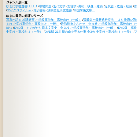
ジャンル別一覧
ゆまに学芸選書ULULA
/
環境問題
/
近代文学
/
女性学
/
美術・映像・建築
/
近代史・政治・経済
/
古
/
マイクロフィルム
/
電子書籍
/
漢字文化研究叢書
/
中国学術文庫
ゆまに書房の好評シリーズ
写真が語る 地球激変 小学校高学年～高校向け（一般）
/
腎臓病と最新透析療法 ―より快適な透
５枚 小学校高学年～高校向け（一般）
/
最強動物をさがせ 全４巻 小学校低学年～高校向け（
ばつ
/
DVD版 ものがたり日本文学史 全３枚 小学校高学年～高校向け（一般）
/
DVD版 福
中学校～高校向け（一般）
/
DVD版 21世紀の命を守る仕事 全3枚 中学校～高校向け（一般）
/