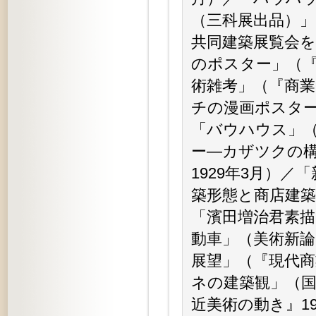
（三科展出品）」
共同建築展覧会を
のポスター」（『
術雑考」（『商業
チの漫画ポスター
「バウハウス」（
ー—カザツクの構
1929年3月）／
築形態と商店建築
「濱田増治君素描
動車」（美術新論
展望」（『現代商
ネの建築観」（国
近美術の動き』1