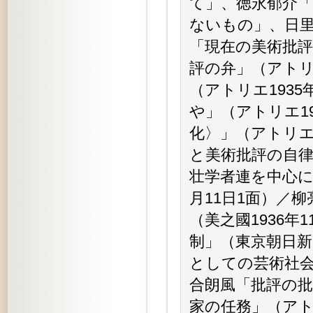
て」、徳永郁介
ないもの」、日
「現在の美術批
評の弁」（アトリ
（アトリエ193
や」（アトリエ1
化〉」（アトリエ
と美術批評の自律
壮学者連を中心に
月11日1面）／
（美之國1936
制」（東京朝日新聞
としての芸術社会
合朗風「批評の批
家の任務」（アト