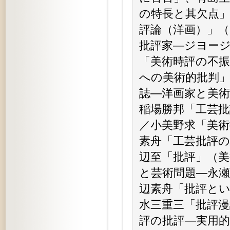
の特長と其欠点」
評論（洋画）」（
批評家—ジヨージ
「美術時評の不振
への美術的批判」
誌—洋画家と美術
稲場勝邦「工芸批
／小美野求「美術
素舟「工芸批評の
辺至「批評」（美
と芸術問題—永瀬
辺素舟「批評とい
水三重三「批評漫
評の批評—実用的