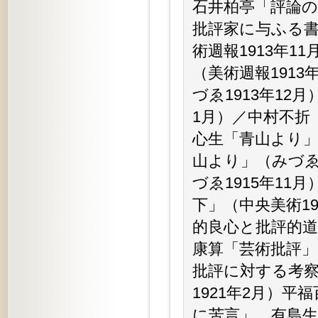
石井柏亭「評論の
批評家に与ふる書
術週報1913年1
（美術週報1913
づゑ1913年12
1月）／中村不折
心生「青山より」
山より」（みづゑ
づゑ1915年1
下」（中央美術19
的良心と批評的道
康算「芸術批評」
批評に対する考察
1921年2月）
に苦言」、有島