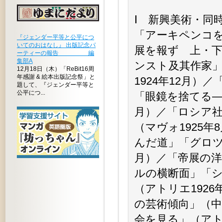
Ⅰ 新興美術・同
「アーキペンコを
『ジェンダー平等と公平につ
いてのおはなし』 出版記念パ
展を報ず 上・下」
ーティーの報告 編
集部A
ンスト及其作家」
12月18日（木）「ReBit16周
年感謝 & 絵本出版記念祭」と
1924年12月）
題して、『ジェンダー平等と
公平につ...
「眼鏡を捨てる—
月）／「ロシア
（マヴォ1925
んだ道」「グロツ
月）／「帝展の洋
ルの横断面」「
（アトリエ192
の芸術傾向」（中
会を見る」（アト