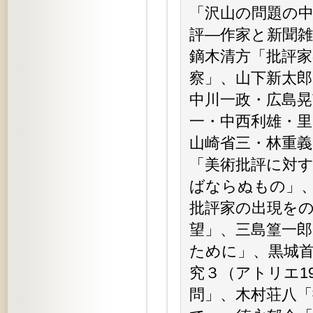
「沢山の問題の
評—作家と新聞
鏑木清方「批評家
察」、山下新太郎
中川一政・広島晃
一・中西利雄・里
山崎省三・林重義
「美術批評に対
ばならぬもの」
批評家の出現を
望」、三島篁一郎
ために」、黒城
究３（アトリエ1
問」、木村荘八