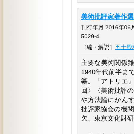
美術批評家著作選
刊行年月 2016年06月 
5029-4
［編・解説］
五十殿
主要な美術関係
1940年代前半
纂。『アトリエ』
回〉〈美術批評の
や方法論にかん
批評家協会の機関
欠、東京文化財研