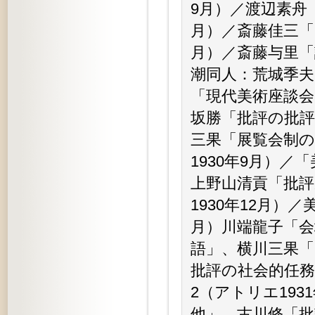
9月）／渡辺素舟
月）／斎藤佳三「
月）／斎藤与里「
潮同人：荒城季夫
「現代美術座談会
坂勝「批評の批評
三果「展覧会制
1930年9月）／
上野山清貢「批
1930年12月）
月）川端龍子「
語」、横川三果
批評の社会的任
2（アトリエ19
他」、古川修「