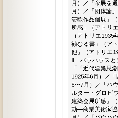
月）／「帝展を通
月）／「団体論」
滞欧作品個展」（
所感」（アトリエ
（アトリエ193
勧むる書」（アト
他」（アトリエ19
Ⅱ バウハウスと
「『近代建築思潮
1925年6月）／
6〜7月）／「バ
ルター・グロピウ
建築会展所感」（
動—商業美術家協
月）／「バウハウ