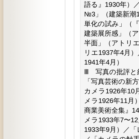
語る』1930年
№3」（建築新潮
単化の試み」（『
建築展所感」（ア
半面」（アトリエ
リエ1937年4
1941年4月）
Ⅲ 写真の批評と
「写真芸術の新
カメラ1926年
メラ1926年1
商業美術全集』1
メラ1933年7
1933年9月）／