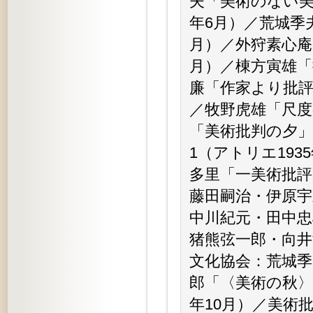
夫「美術のない美
年6月）／荒城季
月）／外狩素心庵
月）／棟方寅雄「
廉「作家より批評
／牧野虎雄「尺度
「美術批判の夕」
1（アトリエ19
多里「一美術批評
藤田嗣治・伊原宇
中川紀元・田中忠
猪熊弦一郎・向
文化協会：荒城季
郎「〈美術の秋〉
年10月）／美術批