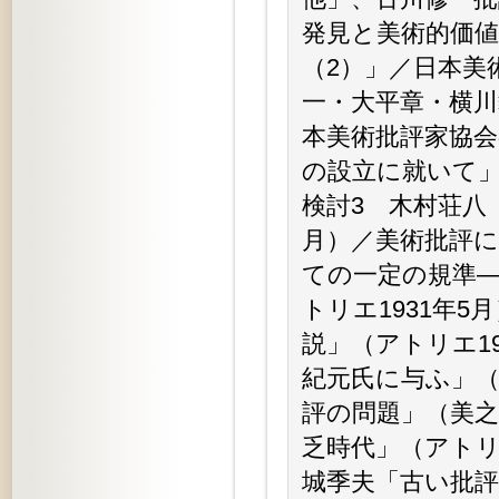
発見と美術的価
（2）」／日本美
一・大平章・横川
本美術批評家協会
の設立に就いて」
検討3 木村荘八
月）／美術批評に
ての一定の規準—
トリエ1931年
説」（アトリエ1
紀元氏に与ふ」（
評の問題」（美之
乏時代」（アトリ
城季夫「古い批