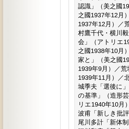
認識」（美之國1
之國1937年1
1937年12月
村鷹千代・横川毅
会」（アトリエ1
之國1938年1
家と」（美之國1
1939年9月）
1939年11月
城季夫「選後に」
の基準」（造形芸
リエ1940年1
波甫「新しき批
尾川多計「新体制