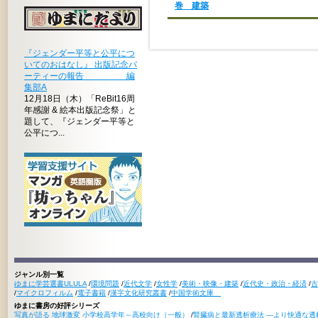
巻 建築
『ジェンダー平等と公平につ
いてのおはなし』 出版記念パ
ーティーの報告 編
集部A
12月18日（木）「ReBit16周
年感謝 & 絵本出版記念祭」と
題して、『ジェンダー平等と
公平につ...
ジャンル別一覧
ゆまに学芸選書ULULA
/
環境問題
/
近代文学
/
女性学
/
美術・映像・建築
/
近代史・政治・経済
/
古
/
マイクロフィルム
/
電子書籍
/
漢字文化研究叢書
/
中国学術文庫
ゆまに書房の好評シリーズ
写真が語る 地球激変 小学校高学年～高校向け（一般）
/
腎臓病と最新透析療法 ―より快適な透