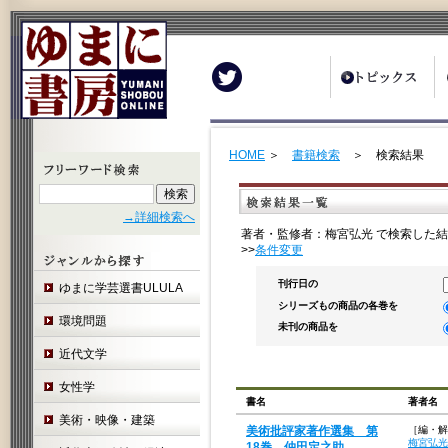
Twitter
HOME
＞
書籍検索
＞ 検索結果
→詳細検索へ
著者・監修者：梅宮弘光 で検索した結
>>
条件変更
刊行日の
ゆまに学芸選書ULULA
シリーズもの商品の各巻を
環境問題
未刊の商品を
近代文学
女性学
書名
著者名
美術・映像・建築
美術批評家著作選集 第
［編・解
梅宮弘光
18巻 仲田定之助