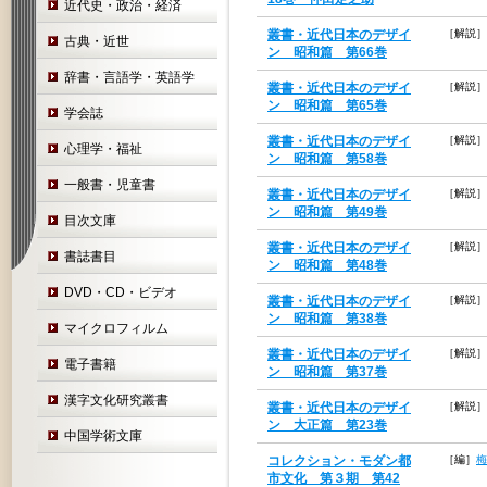
近代史・政治・経済
叢書・近代日本のデザイ
［解説］
古典・近世
ン 昭和篇 第66巻
辞書・言語学・英語学
叢書・近代日本のデザイ
［解説］
ン 昭和篇 第65巻
学会誌
叢書・近代日本のデザイ
［解説］
心理学・福祉
ン 昭和篇 第58巻
一般書・児童書
叢書・近代日本のデザイ
［解説］
ン 昭和篇 第49巻
目次文庫
叢書・近代日本のデザイ
［解説］
書誌書目
ン 昭和篇 第48巻
DVD・CD・ビデオ
叢書・近代日本のデザイ
［解説］
ン 昭和篇 第38巻
マイクロフィルム
叢書・近代日本のデザイ
［解説］
電子書籍
ン 昭和篇 第37巻
漢字文化研究叢書
叢書・近代日本のデザイ
［解説］
ン 大正篇 第23巻
中国学術文庫
コレクション・モダン都
［編］
梅
市文化 第３期 第42