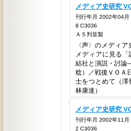
メディア史研究 V
刊行年月 2002年04月 定
8 C3036
Ａ５判並製
〈声〉のメディア
メディアに見る「
結社と演説・討論
稔）／戦後ＶＯＡ
士をつとめて（澤
林康達）
メディア史研究 V
刊行年月 2002年11月 定
2 C3036