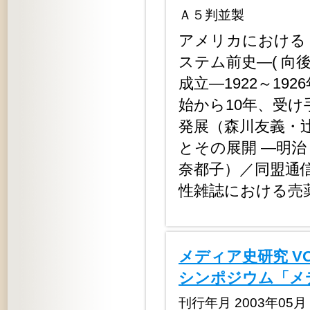
Ａ５判並製
アメリカにおける
ステム前史―( 向
成立―1922～1
始から10年、受
発展（森川友義・
とその展開 ―明
奈都子）／同盟通信
性雑誌における売
メディア史研究 V
シンポジウム「メ
刊行年月 2003年05月 定