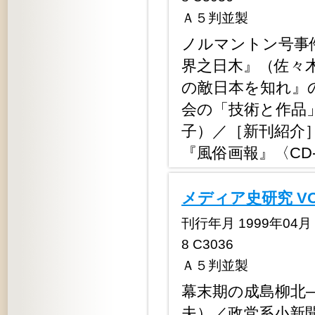
Ａ５判並製
ノルマントン号事
界之日木』（佐々
の敵日本を知れ』
会の「技術と作品
子）／［新刊紹介
『風俗画報』〈CD
メディア史研究 V
刊行年月 1999年04月 定
8 C3036
Ａ５判並製
幕末期の成島柳北
夫）／政党系小新