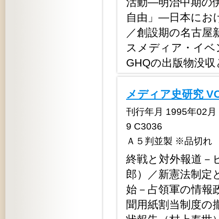
活動―明治中期の
自由」―日本にお
／創設期の名古屋
スメディア・イベ
GHQの出版物没
メディア史研究 V
刊行年月 1995年02月 定
9 C3036
Ａ５判並製 ※品切れ
終戦と対外報道－
郎）／新憲法制定
始－占領軍の情報
聞用紙割当制度の