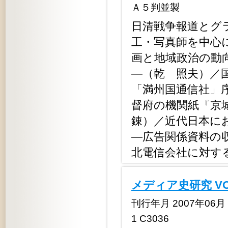
Ａ５判並製
日清戦争報道とグ
工・写真師を中心
画と地域政治の動
―（乾 照夫）／
「満州国通信社」
督府の機関紙『京
錬）／近代日本に
―広告関係資料の
北電信会社に対す
メディア史研究 V
刊行年月 2007年06月 定
1 C3036