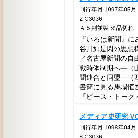
刊行年月 1997年05月 定
2 C3036
Ａ５判並製 ※品切れ
『いろは新聞』に
谷川如是閑の思想
／名古屋新聞の自
戦時体制期へ―（
聞連合と同盟―（
書簡に見る馬場恒
『ピース・トーク
メディア史研究 V
刊行年月 1998年04月 定
8 C3036