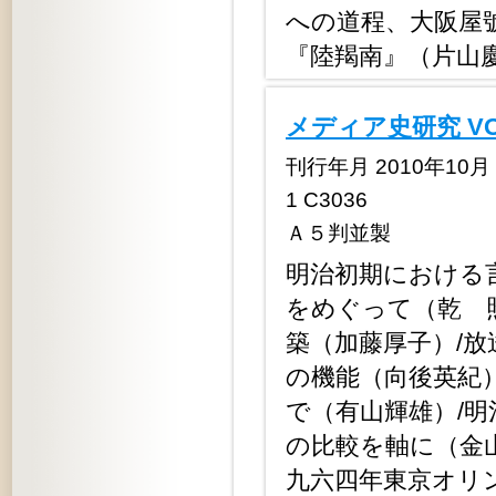
への道程、大阪屋
『陸羯南』（片山
メディア史研究 V
刊行年月 2010年10月 定
1 C3036
Ａ５判並製
明治初期における
をめぐって（乾 
築（加藤厚子）/
の機能（向後英紀
で（有山輝雄）/
の比較を軸に（金
九六四年東京オリ