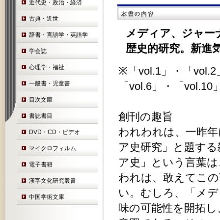
近代史・政治・経済
古典・近世
メディア、ジャー
辞書・言語学・英語学
歴史的研究。新進
学会誌
心理学・福祉
※「vol.1」・「vol.
一般書・児童書
「vol.6」・「vol.
目次文庫
創刊の趣旨
書誌書目
われわれは、一昨年
DVD・CD・ビデオ
ア史研究」と題する
マイクロフィルム
ア史」という言葉は
電子書籍
われは、敢えてこの
漢字文化研究叢書
い。むしろ、「メデ
中国学術文庫
味の可能性を開拓し