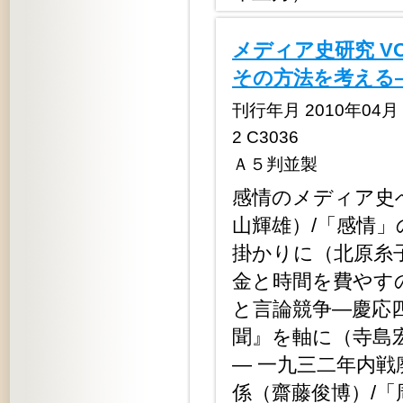
メディア史研究 V
その方法を考える
刊行年月 2010年04月 定
2 C3036
Ａ５判並製
感情のメディア史
山輝雄）/「感情
掛かりに（北原糸
金と時間を費やす
と言論競争―慶応
聞』を軸に（寺島
― 一九三二年内
係（齋藤俊博）/