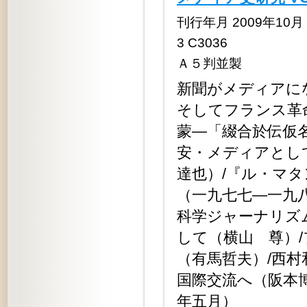
刊行年月 2009年10月 定
3 C3036
Ａ５判並製
新聞がメディアに
そしてフランス革
蒙―「綴合於伝仮
安・メディアとし
達也）/『ル・マ
（一九七七―一九
科学ジャーナリズ
して（横山 尊）
（有馬哲夫）/西
国際交流へ（阪本
年五月）