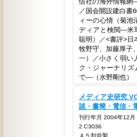
信社の海外情報網
／国会開設建白書
ィーの心情（菊池
ディアと検閲―米
聡明）／<書評>
牧野守、加藤厚子
一）／小さく弱い
ク・ジャーナリズ
で―（水野剛也）
メディア史研究 V
談・書簡・電信・
刊行年月 2004年12月 定
2 C3036
Ａ５判並製