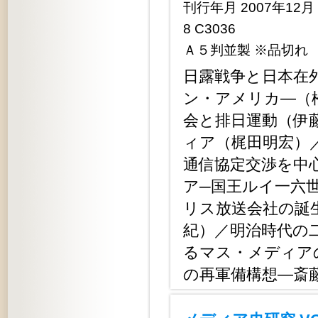
刊行年月 2007年12月 定
8 C3036
Ａ５判並製 ※品切れ
日露戦争と日本在
ン・アメリカ―（
会と排日運動（伊
ィア（梶田明宏）
通信協定交渉を中
ア─国王ルイ一六
リス放送会社の誕
紀）／明治時代の
るマス・メディア
の再軍備構想―斎