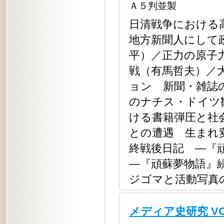
Ａ５判並製
日清戦争における
地方新聞人にして
平）／正力の原子
戦（有馬哲夫）／
ョン 新聞・雑誌
のナチス・ドイツ
ける書籍弾圧と社
との遭遇 生まれ
終戦後日記 ―『
―『頑蘇夢物語』
ジゴマと活動写真
メディア史研究 V