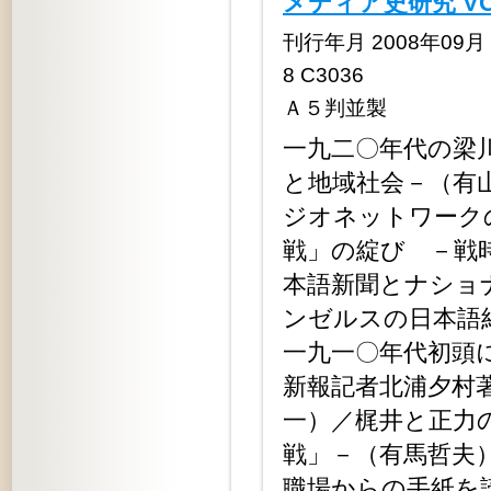
メディア史研究 V
刊行年月 2008年09月 定
8 C3036
Ａ５判並製
一九二〇年代の梁
と地域社会－（有
ジオネットワーク
戦」の綻び －戦
本語新聞とナショ
ンゼルスの日本語
一九一〇年代初頭
新報記者北浦夕村
一）／梶井と正力
戦」－（有馬哲夫
職場からの手紙を