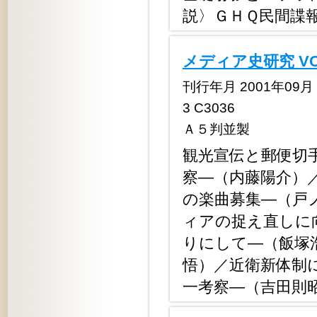
説〉ＧＨＱ民間諜
メディア史研究 V
刊行年月 2001年09月 定
3 C3036
Ａ５判並製
観光宣伝と郵便切
察―（内藤陽介）
の楽曲募集―（戸
ィアの捉え直しに
りにして―（飯塚
悟）／近衛新体制
一考察―（吉田則