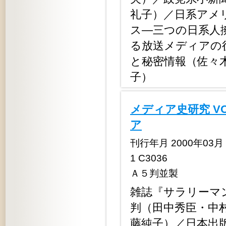
礼子）／日系アメ
ス―三つの日系人
る放送メディアの
と秘密情報（佐々
子）
メディア史研究 V
ア
刊行年月 2000年03月 定
1 C3036
Ａ５判並製
雑誌『サラリーマ
判（田中秀臣・中
藤純子）／日本出