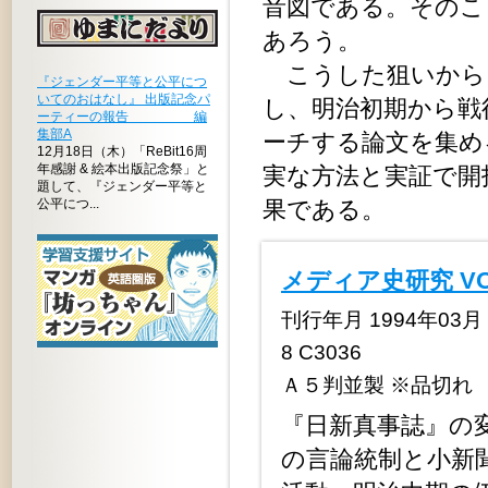
音図である。そのこ
あろう。
こうした狙いから
『ジェンダー平等と公平につ
いてのおはなし』 出版記念パ
し、明治初期から戦
ーティーの報告 編
集部A
ーチする論文を集め
12月18日（木）「ReBit16周
年感謝 & 絵本出版記念祭」と
実な方法と実証で開
題して、『ジェンダー平等と
公平につ...
果である。
メディア史研究 V
刊行年月 1994年03月 定
8 C3036
Ａ５判並製 ※品切れ
『日新真事誌』の
の言論統制と小新