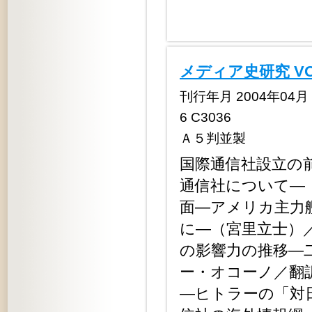
メディア史研究 V
刊行年月 2004年04月 定
6 C3036
Ａ５判並製
国際通信社設立の
通信社について―
面―アメリカ主力
に―（宮里立士）
の影響力の推移―
ー・オコーノ／翻
―ヒトラーの「対