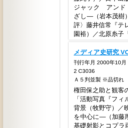
ジャック アンド
ざし―（岩本茂樹
評〉藤井信常『テ
園裕）／北原糸子
メディア史研究 V
刊行年月 2000年10月 定
2 C3036
Ａ５判並製 ※品切れ
権田保之助と観客
「活動写真『フィ
背景（牧野守）／
を中心に―（加藤
基礎射影とコプラ