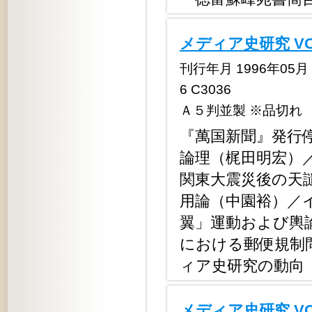
メディア史研究 V
刊行年月 1996年05月 定
6 C3036
Ａ５判並製 ※品切れ
『萬国新聞』発行
論理（梶田明宏）
関東大震災後の天
用論（中園裕）／
翼」運動および輿
における郵便規制
ィア史研究の動向
メディア史研究 V