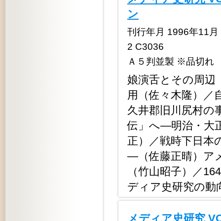
ン
刊行年月 1996年11月 定
2 C3036
Ａ５判並製 ※品切れ
娘演舌とその周辺
用（佐々木隆）／
久井郡旧川尻村の
伝」へ―明治・大
正）／戦時下日本
―（佐藤正晴）ア
（竹山昭子）／16
ディア史研究の動
メディア史研究 V