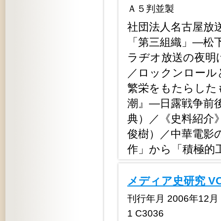
Ａ５判並製
社団法人名古屋放
「第三組織」―松
ラヂオ放送の夜明け
／ロックンロール
繁栄をもたらした
潮』―日露戦争前
典）／《史料紹介
俊樹）／中華電影
作」から「積極的
メディア史研究 V
刊行年月 2006年12月 定
1 C3036