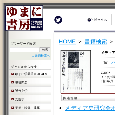
Twitter
HOME
＞
書籍検索
＞
メディ
→詳細検索へ
［編］
メ
C3036
ゆまに学芸選書ULULA
Ａ５判並
刊行年月 
環境問題
近代文学
女性学
メディア史研究会
美術・映像・建築