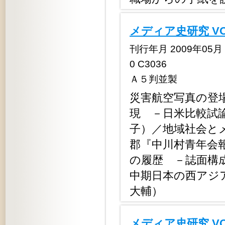
メディア史研究 V
刊行年月 2009年05月 定
0 C3036
Ａ５判並製
災害航空写真の登
現 －日米比較試
子）／地域社会と
郡『中川村青年会
の履歴 －誌面構
中期日本の西アジ
大輔）
メディア史研究 V