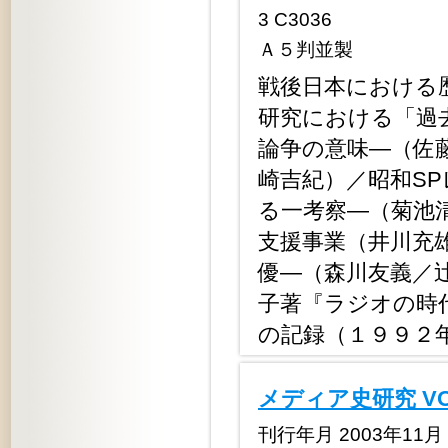
3 C3036
Ａ５判並製
戦後日本における
研究における「過
論争の意味―（佐
崎吉紀）／昭和S
る一考察―（菊池
支援事業（井川充
優―（森川友義／
子著『ラジオの時
の記録（１
メディア史研究 V
刊行年月 2003年11月 定