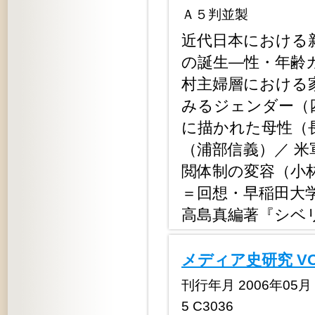
Ａ５判並製
近代日本における
の誕生―性・年齢
村主婦層における
みるジェンダー（
に描かれた母性（
（浦部信義）／ 
閲体制の変容（小
＝回想・早稲田大
高島真編著『シベ
メディア史研究 VO
刊行年月 2006年05月 定
5 C3036