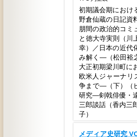
初期議会期におけ
野倉仙蔵の日記資料
朋間の政治的コミ
と徳大寺実則（川
幸）／日本の近代
み解く―（松田裕
大正初期梁川町に
欧米人ジャーナリ
争まで―（下）（
研究―剣戟俳優・
三郎談話（香内三
子）
メディア史研究 V