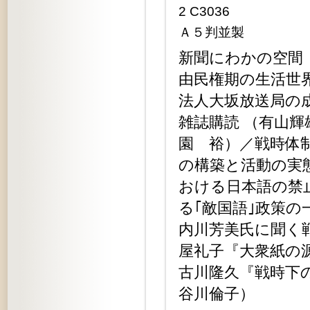
2 C3036
Ａ５判並製
新聞にわかの空間
由民権期の生活世
法人大坂放送局の
雑誌購読 （有山輝
園 裕）／戦時体
の構築と活動の実
おける日本語の禁
る｢敵国語｣政策の
内川芳美氏に聞く
屋礼子『大衆紙の源
古川隆久『戦時下
谷川倫子）