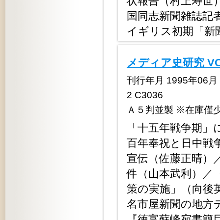
状報告（村上寿世
国同志新聞雑誌記
イギリス初期「新
メディア史研究 VO
刊行年月 1995年06月 定
2 C3036
Ａ５判並製 ※在庫僅
「十五年戦争期」
百年奉祝と日中戦
宣伝（佐藤正晴）
件（山本武利）／
策の実施」（向後
名市屋新聞の地方
『徳富蘇峰宛書簡