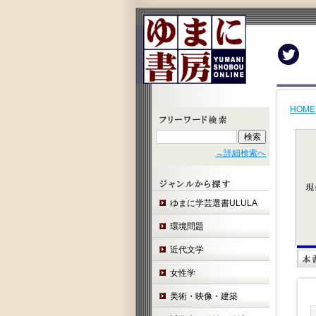
Twit
HOME
→詳細検索へ
ゆまに学芸選書ULULA
環境問題
近代文学
女性学
美術・映像・建築