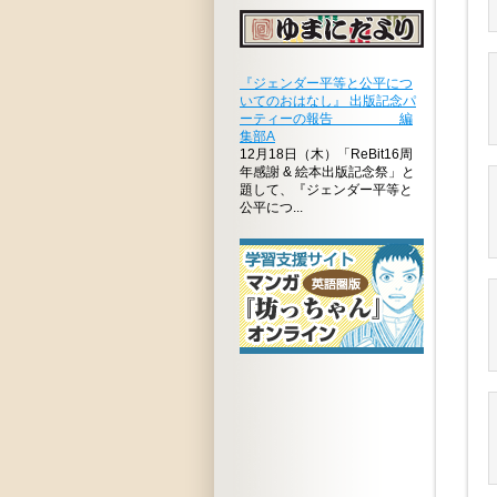
『ジェンダー平等と公平につ
いてのおはなし』 出版記念パ
ーティーの報告 編
集部A
12月18日（木）「ReBit16周
年感謝 & 絵本出版記念祭」と
題して、『ジェンダー平等と
公平につ...