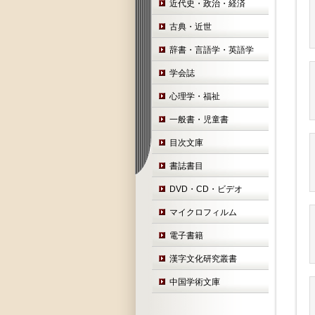
近代史・政治・経済
古典・近世
辞書・言語学・英語学
学会誌
心理学・福祉
一般書・児童書
目次文庫
書誌書目
DVD・CD・ビデオ
マイクロフィルム
電子書籍
漢字文化研究叢書
中国学術文庫