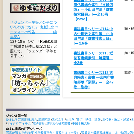
漢仏書総合索引『文峰四
臨』―小山田与清『群書
捜索目録』Ⅱ―全16巻
【new!】
『ジェンダー平等と公平につ
いてのおはなし』 出版記念パ
書誌書目シリーズ114 中
［編・解
ーティーの報告 編
古中世散文索引選―小山
集部A
田与清『群書捜索目録』
12月18日（木）「ReBit16周
Ⅰ―全6巻
年感謝 & 絵本出版記念祭」と
題して、『ジェンダー平等と
書誌書目シリーズ113 近
［編・解
公平につ...
世吾妻鏡索引・解題選
全2巻
書誌書目シリーズ112 古
［監修・
典籍索引叢書 —宮内庁書
陵部蔵『類標』— 全42
巻・別巻1
ジャンル別一覧
ゆまに学芸選書ULULA
/
環境問題
/
近代文学
/
女性学
/
美術・映像・建築
/
近代史・政治・経済
/
古
/
マイクロフィルム
/
電子書籍
/
漢字文化研究叢書
/
中国学術文庫
ゆまに書房の好評シリーズ
写真が語る 地球激変 小学校高学年～高校向け（一般）
/
腎臓病と最新透析療法 ―より快適な透