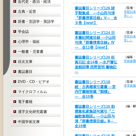
近代史・政治・経済
書誌書目シリーズ126 諸
［監修・
古典・近世
学部日本
字類集成 —小山田与清
学））
『群書捜索目録』Ⅴ— 全
辞書・言語学・英語学
９巻【new!】
学会誌
書誌書目シリーズ124 日
［監修・
学部日本
本書紀関連目録 —小山田
学））
心理学・福祉
与清『群書捜索目録』Ⅳ
— 全11巻【new!】
一般書・児童書
書誌書目シリーズ120 松
［編集・
学術振興
目次文庫
㝢日記 全14巻 —水戸藩弘
道館訓導 西野宣明 書物記
書誌書目
—
DVD・CD・ビデオ
書誌書目シリーズ118
［監修・
本学術振
続・古典籍索引叢書 —宮
内庁書陵部蔵『類標』
マイクロフィルム
— 全10巻
電子書籍
書誌書目シリーズ116 勅
［編・解
撰集私家集語句索引『二
漢字文化研究叢書
編歌集類語』―小山田与
清『群書捜索目録』Ⅲ―
中国学術文庫
全19巻
書誌書目シリーズ115 和
［編・解