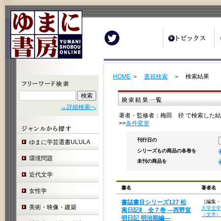
Twitter
HOME
＞
書籍検索
＞ 検索結果
→詳細検索へ
著者・監修者：梅田 径 で検索した結
>>
条件変更
刊行日の
ゆまに学芸選書ULULA
シリーズもの商品の各巻を
環境問題
未刊の商品を
近代文学
書名
著者名
女性学
書誌書目シリーズ127 松
［編集・
美術・映像・建築
大学文学
㝢日記Ⅱ 全７巻 ―西野宣
（文学）
明日記 明治期編―