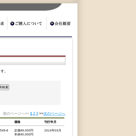
ます。
前のページへ<<
1
.
2
.
3
>>
次のページへ
価格
刊行年月
4549-8
定価99,000円
2014年03月
本体90,000円