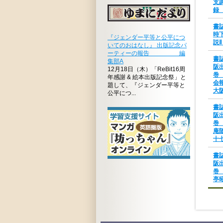
支
録
書
時
『ジェンダー平等と公平につ
説Ⅱ
いてのおはなし』 出版記念パ
ーティーの報告 編
書
集部A
阪
12月18日（木）「ReBit16周
巻
年感謝 & 絵本出版記念祭」と
会
題して、『ジェンダー平等と
大
公平につ...
書
阪
巻
庵
十七
書
阪
巻
亭