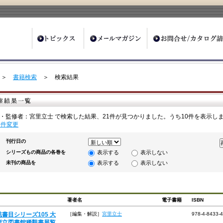
ter
＞
書籍検索
＞ 検索結果
・監修者：宮里立士 で検索した結果、21件が見つかりました。うち10件を表示し
条件変更
刊行日の
シリーズもの商品の各巻を
表示する
表示しない
未刊の商品を
表示する
表示しない
著者名
電子書籍
ISBN
誌書目シリーズ105 大
［編集・解説］
宮里立士
978-4-8433-
府立図書館稀覯書展覧