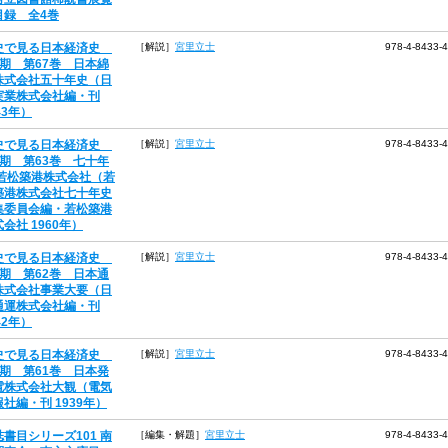
目録 全4巻
史で見る日本経済史
［解説］
宮里立士
978-4-8433-
5期 第67巻 日本綿
株式会社五十年史（日
実業株式会社編・刊
43年）
史で見る日本経済史
［解説］
宮里立士
978-4-8433-
5期 第63巻 七十年
 若松築港株式会社（若
築港株式会社七十年史
集委員会編・若松築港
会社 1960年）
史で見る日本経済史
［解説］
宮里立士
978-4-8433-
5期 第62巻 日本通
株式会社事業大要（日
通運株式会社編・刊
42年）
史で見る日本経済史
［解説］
宮里立士
978-4-8433-
5期 第61巻 日本発
電株式会社大観（電気
社編・刊 1939年）
誌書目シリーズ101 南
［編集・解題］
宮里立士
978-4-8433-