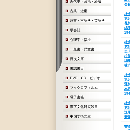
近代史・政治・経済
会
古典・近世
社
第
辞書・言語学・英語学
花
綿
学会誌
19
心理学・福祉
社
第
一般書・児童書
史
松
目次文庫
編
株式
書誌書目
社
DVD・CD・ビデオ
第
運
マイクロフィルム
本
19
電子書籍
社
漢字文化研究叢書
第
送
中国学術文庫
新報
書