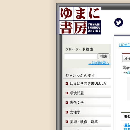
Twit
HOME
→詳細検索へ
著者
>>
ゆまに学芸選書ULULA
環境問題
近代文学
女性学
書名
美術・映像・建築
書
阪