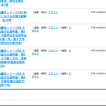
調査会 南方文庫目
 全3巻
誌書目シリーズ100 戦
［編集・解説］
宮里立士
978-4-8433-
下における外国文献解
 全15巻
誌書目シリーズ98 大
［編集・解題］
宮里立士
/
［編集］
佐
978-4-8433-
藤哲彦
出版文化資料集 第6
 大阪明治文化研究会
報(第一号～第十六号
阪明治文化研究会)
誌書目シリーズ98 大
［編集・解題］
宮里立士
/
［編集］
佐
978-4-8433-
藤哲彦
出版文化資料集 第5
 大大阪と文化 長春
随想録(伊達俊光昭和
年)
誌書目シリーズ98 大
［編集・解題］
宮里立士
/
［編集］
佐
978-4-8433-
藤哲彦
出版文化資料集 第4
 百楽荘漫記(福良竹
昭和十年)