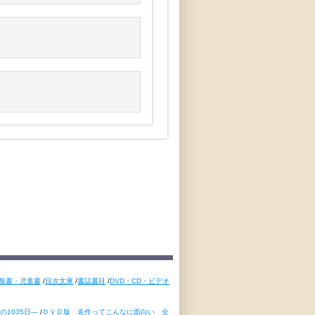
般書・児童書
/
目次文庫
/
書誌書目
/
DVD・CD・ビデオ
1035日―
/
ＤＶＤ版 名作ってこんなに面白い 全