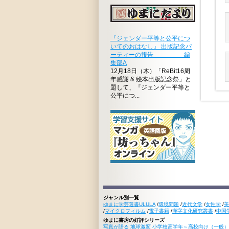
『ジェンダー平等と公平につ
いてのおはなし』 出版記念パ
ーティーの報告 編
集部A
12月18日（木）「ReBit16周
年感謝 & 絵本出版記念祭」と
題して、『ジェンダー平等と
公平につ...
ジャンル別一覧
ゆまに学芸選書ULULA
/
環境問題
/
近代文学
/
女性学
/
美
/
マイクロフィルム
/
電子書籍
/
漢字文化研究叢書
/
中国
ゆまに書房の好評シリーズ
写真が語る 地球激変 小学校高学年～高校向け（一般）