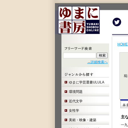
Twit
HOME
→詳細検索へ
ゆまに学芸選書ULULA
環境問題
近代文学
女性学
主
美術・映像・建築
一九