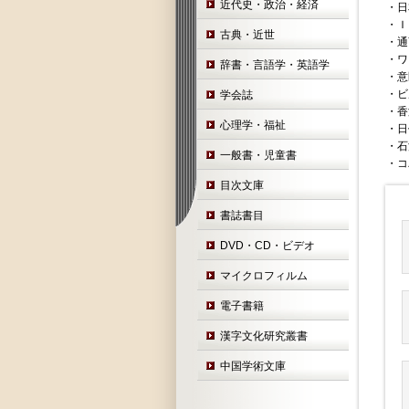
近代史・政治・経済
・日
・Ｉ
古典・近世
・通
・ワ
辞書・言語学・英語学
・意
・ビ
学会誌
・香
心理学・福祉
・日
・石
一般書・児童書
・コ
目次文庫
書誌書目
DVD・CD・ビデオ
マイクロフィルム
電子書籍
漢字文化研究叢書
中国学術文庫