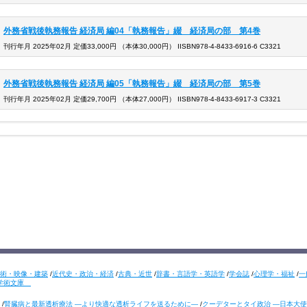
外務省戦後執務報告 経済局 編04「執務報告」綴 経済局の部 第4巻
刊行年月 2025年02月 定価33,000円 （本体30,000円） IISBN978-4-8433-6916-6 C3321
外務省戦後執務報告 経済局 編05「執務報告」綴 経済局の部 第5巻
刊行年月 2025年02月 定価29,700円 （本体27,000円） IISBN978-4-8433-6917-3 C3321
術・映像・建築
/
近代史・政治・経済
/
古典・近世
/
辞書・言語学・英語学
/
学会誌
/
心理学・福祉
/
一
学術文庫
/
腎臓病と最新透析療法 ―より快適な透析ライフを送るために―
/
クーデターとタイ政治 ―日本大使の