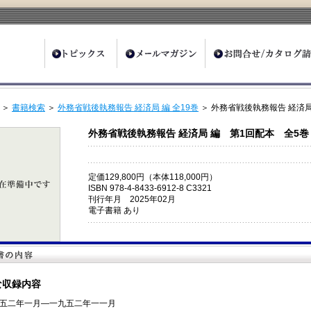
ter
＞
書籍検索
＞
外務省戦後執務報告 経済局 編 全19巻
＞ 外務省戦後執務報告 経済局
外務省戦後執務報告 経済局 編 第1回配本 全5巻
定価129,800円（本体118,000円）
ISBN 978-4-8433-6912-8 C3321
刊行年月 2025年02月
電子書籍 あり
な収録内容
五二年一月―一九五二年一一月