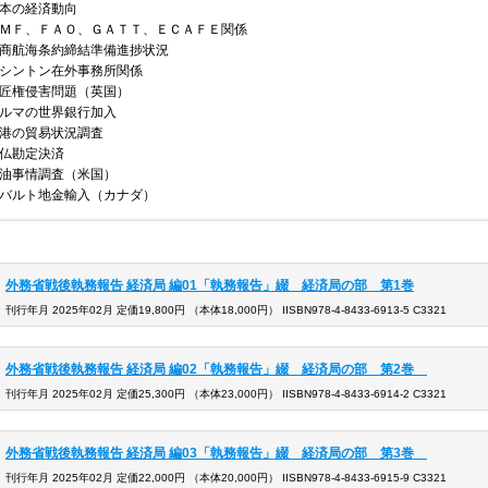
本の経済動向
ＭＦ、ＦＡＯ、ＧＡＴＴ、ＥＣＡＦＥ関係
商航海条約締結準備進捗状況
シントン在外事務所関係
匠権侵害問題（英国）
ルマの世界銀行加入
港の貿易状況調査
仏勘定決済
油事情調査（米国）
バルト地金輸入（カナダ）
外務省戦後執務報告 経済局 編01「執務報告」綴 経済局の部 第1巻
刊行年月 2025年02月 定価19,800円 （本体18,000円） IISBN978-4-8433-6913-5 C3321
外務省戦後執務報告 経済局 編02「執務報告」綴 経済局の部 第2巻
刊行年月 2025年02月 定価25,300円 （本体23,000円） IISBN978-4-8433-6914-2 C3321
外務省戦後執務報告 経済局 編03「執務報告」綴 経済局の部 第3巻
刊行年月 2025年02月 定価22,000円 （本体20,000円） IISBN978-4-8433-6915-9 C3321