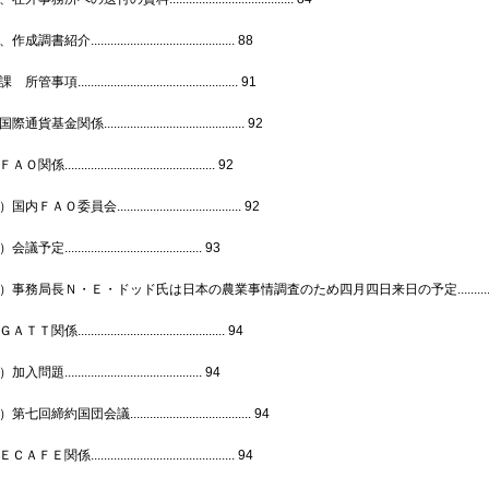
調書紹介............................................ 88
管事項................................................. 91
貨基金関係........................................... 92
関係.............................................. 92
内ＦＡＯ委員会...................................... 92
予定.......................................... 93
）事務局長Ｎ・Ｅ・ドッド氏は日本の農業事情調査のため四月四日来日の予定............
Ｔ関係............................................. 94
問題.......................................... 94
七回締約国団会議..................................... 94
ＦＥ関係............................................ 94