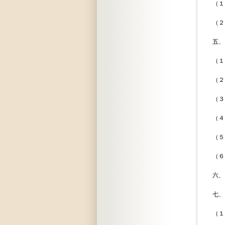
（１）会議
（２）
五、ＩＭＣ
（１）中央
（２）銅
（３）硫黄
（４）
（５）
（６）パ
六、ＩＣＡ
七、ＩＷＡ
（１）買付