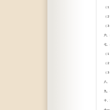
（１）外債
（２）為替
（３）海
六、本邦商
七、外資導
（１）外
（２）外
（３）係争
八、ジエト
九、在外
十、渡航審査
十一、在