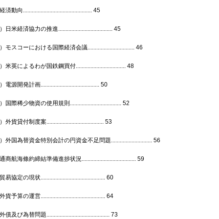
............................................... 45
米経済協力の推進..................................... 45
スコーにおける国際経済会議................................ 46
英によるわが国鉄鋼買付.................................. 48
開発計画........................................ 50
際稀少物資の使用規則................................... 52
貸付制度案....................................... 53
外国為替資金特別会計の円資金不足問題............................ 56
航海條約締結準備進捗状況..................................... 59
定の現状............................................ 60
算の運営............................................ 64
び為替問題........................................... 73