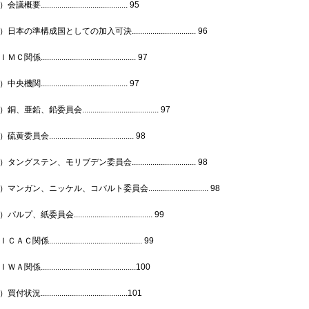
概要.......................................... 95
日本の準構成国としての加入可決............................... 96
関係.............................................. 97
機関.......................................... 97
、亜鉛、鉛委員会..................................... 97
委員会......................................... 98
タングステン、モリブデン委員会............................... 98
マンガン、ニッケル、コバルト委員会............................. 98
ルプ、紙委員会...................................... 99
Ｃ関係............................................. 99
関係..............................................100
状況..........................................101