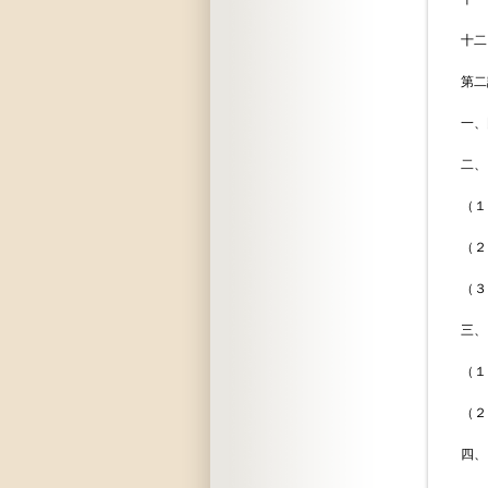
十二、作成
第二課 所
一、国際通
二、ＦＡＯ
（１）国
（２）会議
（３
三、ＧＡＴ
（１）加入
（２）第
四、ＥＣＡ