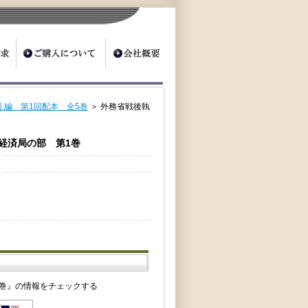
 編 第1回配本 全5巻
＞ 外務省戦後執
 経済局の部 第1巻
1巻』の情報をチェックする