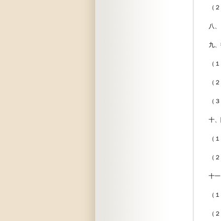
（２）現
八、ＩＣ
九、技術援
（１）技術
（２）技術
（３）国
十、関税関
（１）砂糖
（２）暫
十一、海運
（１）国
（２）