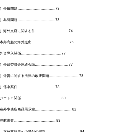
問題.......................................... 73
問題.......................................... 73
外支店に関する件..................................... 74
船の海外進出.......................................... 75
入關係............................................. 77
資委員会連絡会議..................................... 77
資に関する法律の改正問題................................. 78
案件.......................................... 78
ロ関係............................................. 80
事務所商品展示室......................................... 82
............................................... 83
外事務所への送付の資料...................................... 84