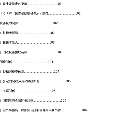
小麦協定の更新......................................101
ＲＷ（国際捕鯨取極条約）関係...................................102
助関係.............................................102
者派遣.........................................102
者受入.........................................103
連技術援助会議......................................104
係...............................................104
関税率改正.......................................104
定的関税減免の継続問題..................................105
関係..............................................105
際港湾会議開催計画....................................105
在外事務所、船舶関係証明書発給事務の件...........................106