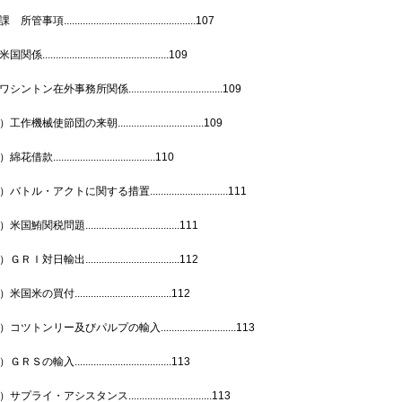
管事項.................................................107
係...............................................109
ントン在外事務所関係...................................109
作機械使節団の来朝................................109
借款......................................110
トル・アクトに関する措置.............................111
国鮪関税問題...................................111
ＲＩ対日輸出...................................112
米の買付....................................112
コツトンリー及びパルプの輸入............................113
Ｓの輸入....................................113
プライ・アシスタンス...............................113