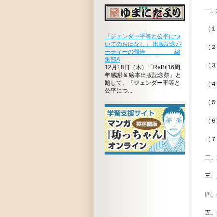
一、経済動向
（１）日
『ジェンダー平等と公平につ
いてのおはなし』 出版記念パ
（２）モ
ーティーの報告 編
集部A
（３）米
12月18日（木）「ReBit16周
年感謝 & 絵本出版記念祭」と
題して、『ジェンダー平等と
（４）電源
公平につ...
（５）国
（６）外貨
（７）
二、通商
三、貿易協
四、外貨予
五、外債及