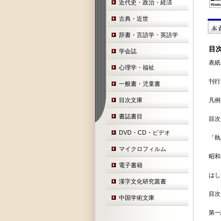
近代史・政治・経済
古典・近世
辞書・言語学・英語学
目
学会誌
表紙.....
心理学・福祉
刊行にあたっ
一般書・児童書
目次文庫
凡例.....
書誌書目
目次.....
DVD・CD・ビデオ
「執務報
マイクロフィルム
昭和二七
電子書籍
はしがき..
漢字文化研究叢書
目次.....
中国学術文庫
第一課 所