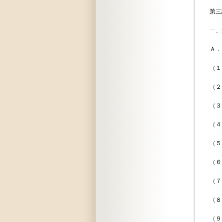
第三課 所
一、米国関
Ａ．ワシ
（１）工
（２）綿花
（３）バ
（４）米
（５）Ｇ
（６）米国
（７）
（８）ＧＲ
（９）サ