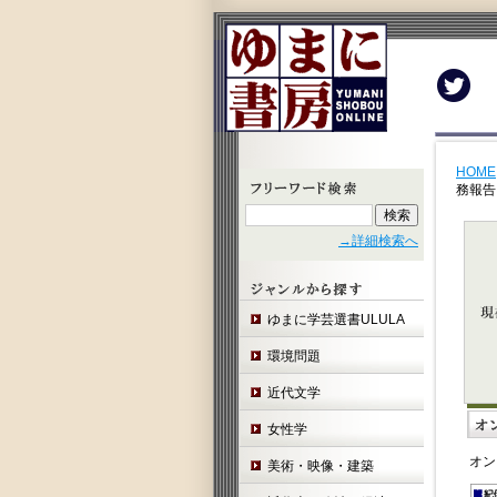
Twit
HOME
務報告
→詳細検索へ
ゆまに学芸選書ULULA
環境問題
近代文学
女性学
オン
美術・映像・建築