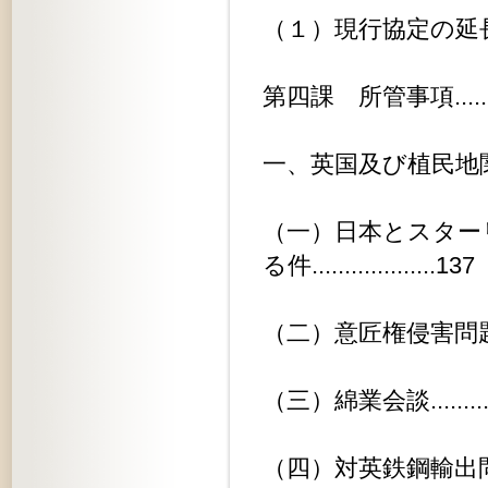
（１）現行協定の延長............
第四課 所管事項................
一、英国及び植民地関係...........
（一）日本とスター
る件...................137
（二）意匠権侵害問題............
（三）綿業会談.................
（四）対英鉄鋼輸出問題..........