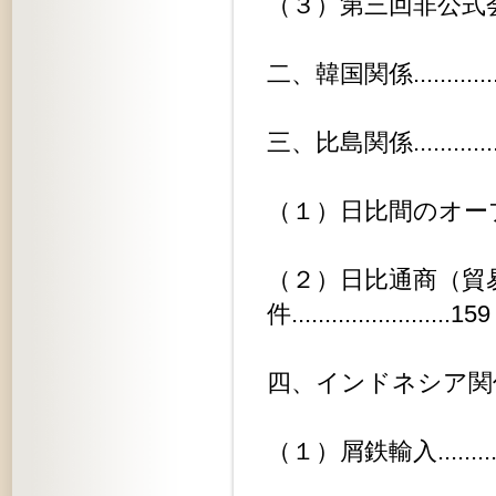
（３）第三回非公式会談..........
二、韓国関係...................
三、比島関係...................
（１）日比間のオープン勘定の移譲
（２）日比通商（貿
件........................159
四、インドネシア関係............
（１）屑鉄輸入.................