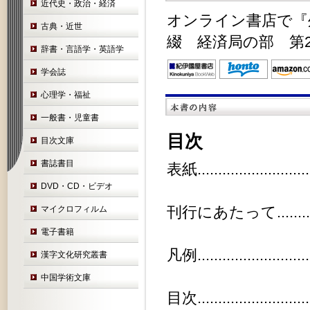
近代史・政治・経済
オンライン書店で『外
古典・近世
綴 経済局の部 第
辞書・言語学・英語学
学会誌
心理学・福祉
一般書・児童書
目次
目次文庫
書誌書目
表紙.............................
DVD・CD・ビデオ
刊行にあたって...................
マイクロフィルム
電子書籍
凡例.............................
漢字文化研究叢書
中国学術文庫
目次.............................