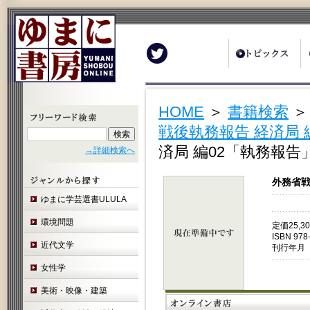
Twitter
HOME
＞
書籍検索
戦後執務報告 経済局 
済局 編02「執務報
→詳細検索へ
外務省戦
ゆまに学芸選書ULULA
環境問題
定価25,
ISBN 978
近代文学
刊行年月 
女性学
美術・映像・建築