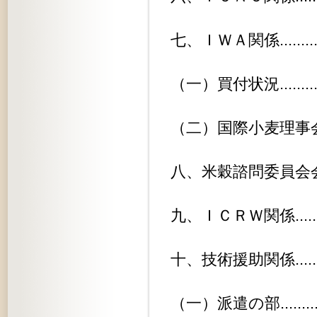
七、ＩＷＡ関係..................
（一）買付状況.................
（二）国際小麦理事会第八回特別会議.
八、米穀諮問委員会会議...........
九、ＩＣＲＷ関係................
十、技術援助関係................
（一）派遣の部.................