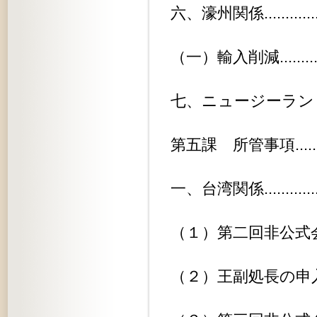
六、濠州関係...................
（一）輸入削減.................
七、ニュージーランド関係.........
第五課 所管事項................
一、台湾関係...................
（１）第二回非公式会談..........
（２）王副処長の申入れ..........