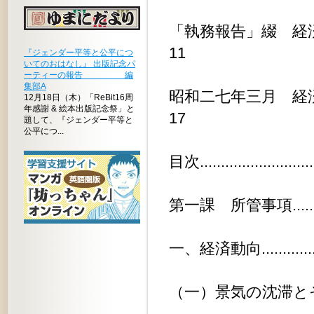
「執務報告」綴 経済局の部 第二巻...
11
『ジェンダー平等と公平につ
いてのおはなし』 出版記念パ
ーティーの報告 編
集部A
昭和二七年三月 経済局執務月報 第三号
12月18日（木）「ReBit16周
年感謝 & 絵本出版記念祭」と
17
題して、『ジェンダー平等と
公平につ...
目次............................
第一課 所管事項.................
一、経済動向....................
（一）景気の沈滞とその対策.......