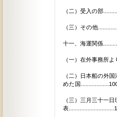
（二）受入の部.................
（三）その他...................
十一、海運関係..................
（一）在外事務所よりの荒天及び海
（二）日本船の外国
めた国..................10
（三）三月三十一日
表............................