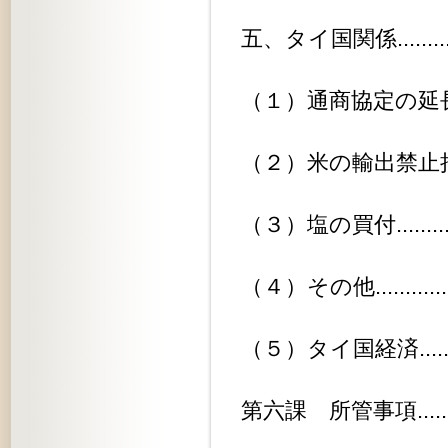
五、タイ国関係..................
（１）通商協定の延長措置........
（２）米の輸出禁止措置..........
（３）塩の買付.................
（４）その他...................
（５）タイ国経済...............
第六課 所管事項................