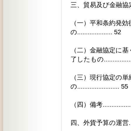
三、貿易及び金融協定の現状........
（一）平和条約発効
の.................... 52
（二）金融協定に基
了したもの...............
（三）現行協定の単
の........................ 55
（四）備考.....................
四、外貨予算の運営..............