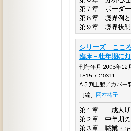
第７章 ボーダ
第８章 境界例と
第９章 境界状態
シリーズ こころ
臨床－壮年期に
刊行年月 2005年12月 
1815-7 C0311
A５判上製／カバー
［編］
岡本祐子
第１章 「成人
第２章 中年期
第３章 職業・