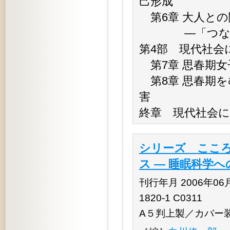
己形成
第6章 大人と
―「つながり
第4部 現代社会
第7章 思春期
第8章 思春期
害
終章 現代社会
シリーズ こころ
ス ― 睡眠科学
刊行年月 2006年06月 
1820-1 C0311
A５判上製／カバー