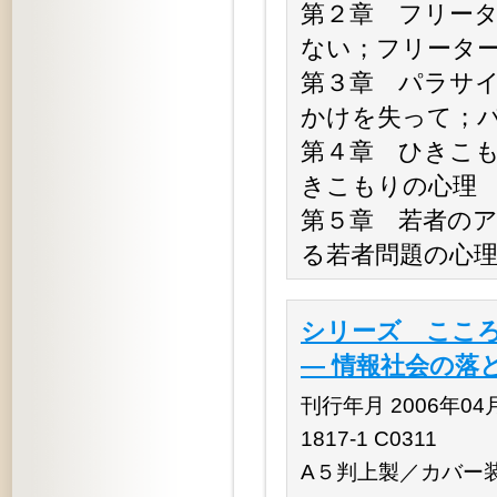
第２章 フリー
ない；フリータ
第３章 パラサ
かけを失って；
第４章 ひきこ
きこもりの心理
第５章 若者の
る若者問題の心
シリーズ こころ
― 情報社会の落
刊行年月 2006年04月 
1817-1 C0311
A５判上製／カバー