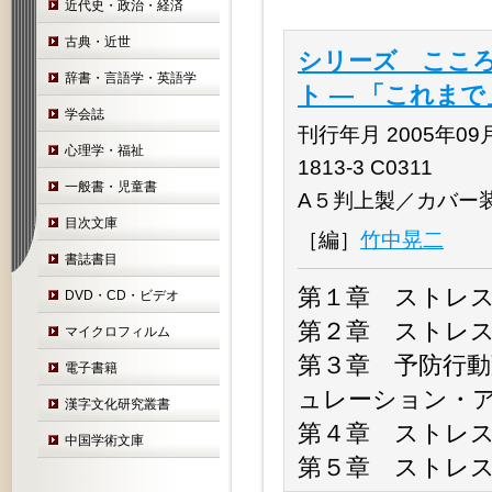
近代史・政治・経済
古典・近世
シリーズ こころ
辞書・言語学・英語学
ト ― 「これま
学会誌
刊行年月 2005年09月 
心理学・福祉
1813-3 C0311
一般書・児童書
A５判上製／カバー
目次文庫
［編］
竹中晃二
書誌書目
第１章 ストレ
DVD・CD・ビデオ
第２章 ストレ
マイクロフィルム
第３章 予防行
電子書籍
ュレーション・
漢字文化研究叢書
第４章 ストレ
中国学術文庫
第５章 ストレ