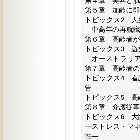
第４章 美容と
第５章 加齢に
トピックス2 
―中高年の再就
第６章 高齢者
トピックス3 遊
―オーストラリ
第７章 高齢者
トピックス4 看
告
トピックス5 高
第８章 介護従
トピックス6 
―ストレス・マ
性―