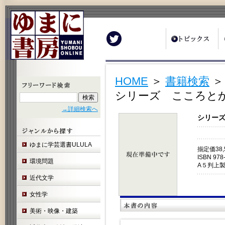
Twitter
HOME
＞
書籍検索
シリーズ こころとか
→詳細検索へ
シリーズ
ゆまに学芸選書ULULA
揃定価38
ISBN 978
環境問題
A５判上
近代文学
女性学
美術・映像・建築