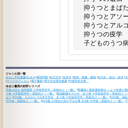
抑うつとまば
抑うつとアソー
抑うつとアルコ
抑うつの疫学
子どものうつ
ジャンル別一覧
ゆまに学芸選書ULULA
/
環境問題
/
近代文学
/
女性学
/
美術・映像・建築
/
近代史・政治・経済
/
古
/
マイクロフィルム
/
電子書籍
/
漢字文化研究叢書
/
中国学術文庫
ゆまに書房の好評シリーズ
写真が語る 地球激変 小学校高学年～高校向け（一般）
/
腎臓病と最新透析療法 ―より快適な透
５枚 小学校高学年～高校向け（一般）
/
最強動物をさがせ 全４巻 小学校低学年～高校向け（
ばつ
/
DVD版 ものがたり日本文学史 全３枚 小学校高学年～高校向け（一般）
/
DVD版 福
中学校～高校向け（一般）
/
DVD版 21世紀の命を守る仕事 全3枚 中学校～高校向け（一般）
/