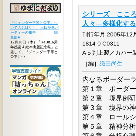
シリーズ こころ
人々―多様化す
『ジェンダー平等と公平につ
いてのおはなし』 出版記念パ
ーティーの報告 編
刊行年月 2005年12月 
集部A
12月18日（木）「ReBit16周
1814-0 C0311
年感謝 & 絵本出版記念祭」と
A５判上製／カバー
題して、『ジェンダー平等と
公平につ...
［編］
織田尚生
内なるボーダー
第１章 ボーダ
第２章 境界例研
第３章 境界の神
第４章 ロール
第５章 精神分
第６章 分析心