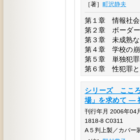
［著］
町沢静夫
第１章 情報社会
第２章 ボーダ
第３章 未成熟
第４章 学校の崩
第５章 単独犯罪
第６章 性犯罪と
シリーズ こころ
場」を求めて ―
刊行年月 2006年04月 
1818-8 C0311
A５判上製／カバー