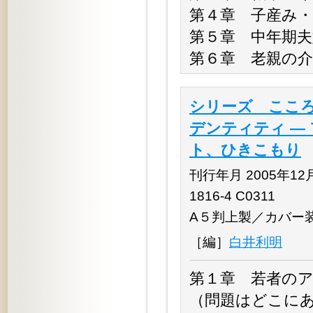
第４章 子産み
第５章 中年期
第６章 老親の
シリーズ こころ
デンティティ ―
ト、ひきこもり
刊行年月 2005年12月 
1816-4 C0311
A５判上製／カバー
［編］
白井利明
第１章 若者の
（問題はどこに