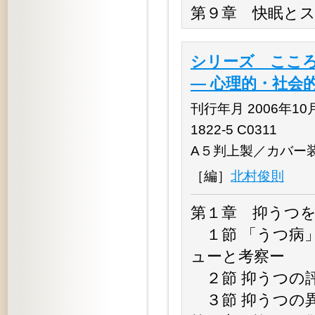
第９章 快眠と
シリーズ こころ
― 心理的・社会
刊行年月 2006年10月 
1822-5 C0311
A５判上製／カバー
［編］
北村俊則
第１章 抑うつ
１節 「うつ病
ューと考察ー
２節 抑うつの
３節 抑うつの