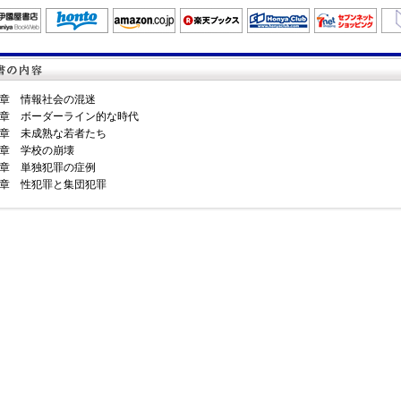
章 情報社会の混迷
章 ボーダーライン的な時代
章 未成熟な若者たち
章 学校の崩壊
章 単独犯罪の症例
章 性犯罪と集団犯罪