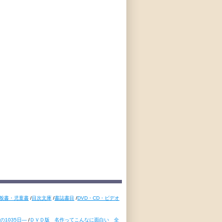
般書・児童書
/
目次文庫
/
書誌書目
/
DVD・CD・ビデオ
1035日―
/
ＤＶＤ版 名作ってこんなに面白い 全