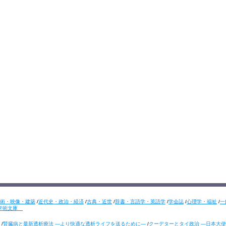
術・映像・建築
/
近代史・政治・経済
/
古典・近世
/
辞書・言語学・英語学
/
学会誌
/
心理学・福祉
/
一
学術文庫
/
腎臓病と最新透析療法 ―より快適な透析ライフを送るために―
/
クーデターとタイ政治 ―日本大使の