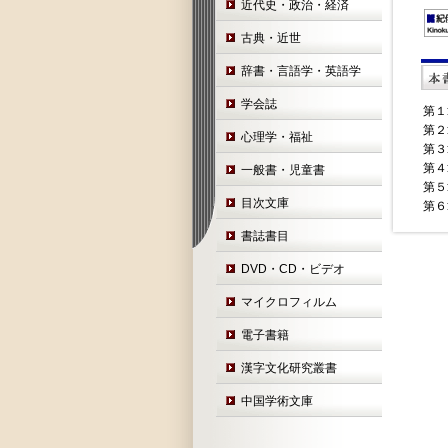
近代史・政治・経済
古典・近世
辞書・言語学・英語学
学会誌
第１
第２
心理学・福祉
第３
第４
一般書・児童書
第５
目次文庫
第６
書誌書目
DVD・CD・ビデオ
マイクロフィルム
電子書籍
漢字文化研究叢書
中国学術文庫