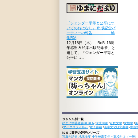
『ジェンダー平等と公平につ
いてのおはなし』 出版記念パ
ーティーの報告 編
集部A
12月18日（木）「ReBit16周
年感謝 & 絵本出版記念祭」と
題して、『ジェンダー平等と
公平につ...
ジャンル別一覧
ゆまに学芸選書ULULA
/
環境問題
/
近代文学
/
女性学
/
美
/
マイクロフィルム
/
電子書籍
/
漢字文化研究叢書
/
中国
ゆまに書房の好評シリーズ
写真が語る 地球激変 小学校高学年～高校向け（一般）