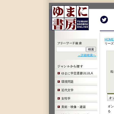
Twit
HOME
リーズ
→詳細検索へ
ゆまに学芸選書ULULA
環境問題
近代文学
女性学
オン
美術・映像・建築
る