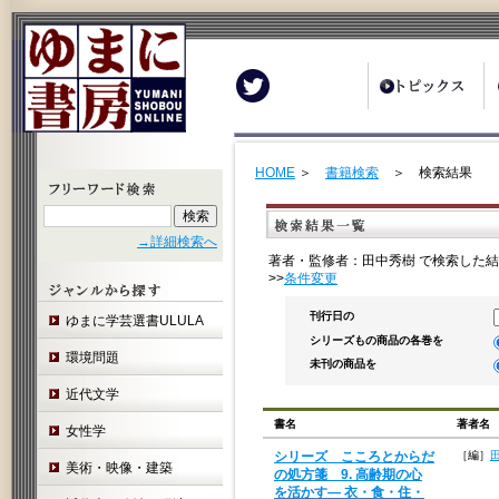
Twitter
HOME
＞
書籍検索
＞ 検索結果
→詳細検索へ
著者・監修者：田中秀樹 で検索した結
>>
条件変更
刊行日の
ゆまに学芸選書ULULA
シリーズもの商品の各巻を
環境問題
未刊の商品を
近代文学
書名
著者名
女性学
シリーズ こころとからだ
［編］
美術・映像・建築
の処方箋 9. 高齢期の心
を活かす― 衣・食・住・