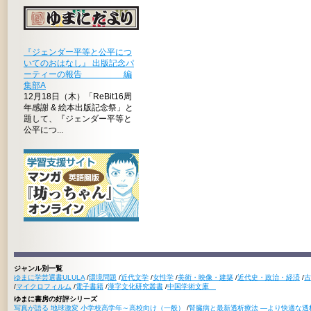
『ジェンダー平等と公平につ
いてのおはなし』 出版記念パ
ーティーの報告 編
集部A
12月18日（木）「ReBit16周
年感謝 & 絵本出版記念祭」と
題して、『ジェンダー平等と
公平につ...
ジャンル別一覧
ゆまに学芸選書ULULA
/
環境問題
/
近代文学
/
女性学
/
美術・映像・建築
/
近代史・政治・経済
/
古
/
マイクロフィルム
/
電子書籍
/
漢字文化研究叢書
/
中国学術文庫
ゆまに書房の好評シリーズ
写真が語る 地球激変 小学校高学年～高校向け（一般）
/
腎臓病と最新透析療法 ―より快適な透