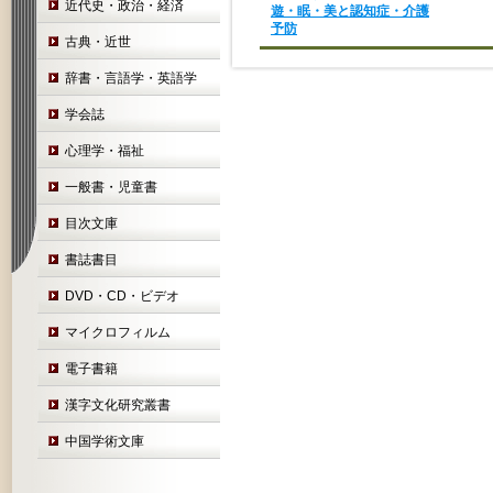
近代史・政治・経済
遊・眠・美と認知症・介護
予防
古典・近世
辞書・言語学・英語学
学会誌
心理学・福祉
一般書・児童書
目次文庫
書誌書目
DVD・CD・ビデオ
マイクロフィルム
電子書籍
漢字文化研究叢書
中国学術文庫