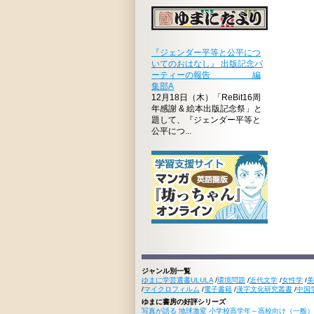
『ジェンダー平等と公平につ
いてのおはなし』 出版記念パ
ーティーの報告 編
集部A
12月18日（木）「ReBit16周
年感謝 & 絵本出版記念祭」と
題して、『ジェンダー平等と
公平につ...
ジャンル別一覧
ゆまに学芸選書ULULA
/
環境問題
/
近代文学
/
女性学
/
美
/
マイクロフィルム
/
電子書籍
/
漢字文化研究叢書
/
中国
ゆまに書房の好評シリーズ
写真が語る 地球激変 小学校高学年～高校向け（一般）