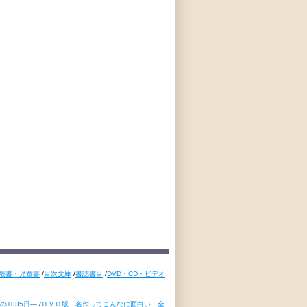
般書・児童書
/
目次文庫
/
書誌書目
/
DVD・CD・ビデオ
1035日―
/
ＤＶＤ版 名作ってこんなに面白い 全