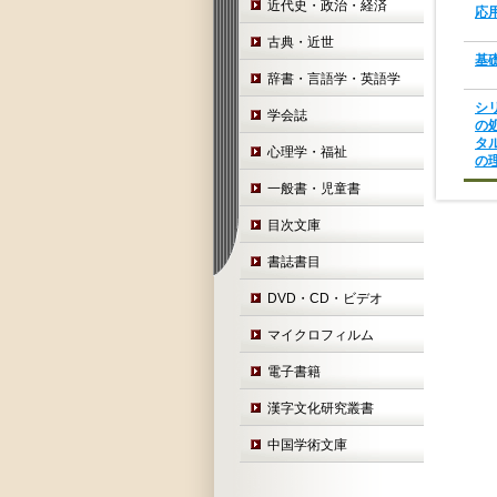
近代史・政治・経済
応
古典・近世
基
辞書・言語学・英語学
シ
学会誌
の
タ
心理学・福祉
の
一般書・児童書
目次文庫
書誌書目
DVD・CD・ビデオ
マイクロフィルム
電子書籍
漢字文化研究叢書
中国学術文庫