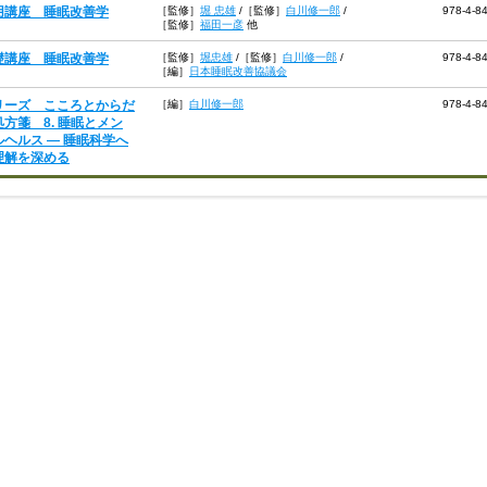
用講座 睡眠改善学
［監修］
堀 忠雄
/
［監修］
白川修一郎
/
978-4-8
［監修］
福田一彦
他
礎講座 睡眠改善学
［監修］
堀忠雄
/
［監修］
白川修一郎
/
978-4-8
［編］
日本睡眠改善協議会
リーズ こころとからだ
［編］
白川修一郎
978-4-8
処方箋 8. 睡眠とメン
ルヘルス ― 睡眠科学へ
理解を深める