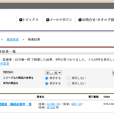
ter
＞
書籍検索
＞ 検索結果
・監修者：白川修一郎 で検索した結果、4件が見つかりました。うち10件を表示し
条件変更
刊行日の
シリーズもの商品の各巻を
表示する
表示しない
未刊の商品を
表示する
表示しない
著者名
電子書籍
ISBN
礎講座 睡眠改善学 第
［監修］
白川修一郎
/
［監修］
福田一彦
/
978-4-8
［監修］
堀 忠雄
他