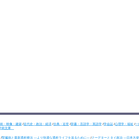
術・映像・建築
/
近代史・政治・経済
/
古典・近世
/
辞書・言語学・英語学
/
学会誌
/
心理学・福祉
/
一
学術文庫
/
腎臓病と最新透析療法 ―より快適な透析ライフを送るために―
/
クーデターとタイ政治 ―日本大使の