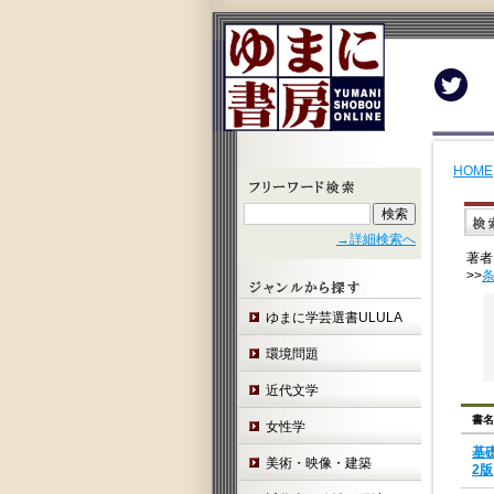
Twit
HOME
→詳細検索へ
著者
>>
ゆまに学芸選書ULULA
環境問題
近代文学
書名
女性学
基
美術・映像・建築
2版