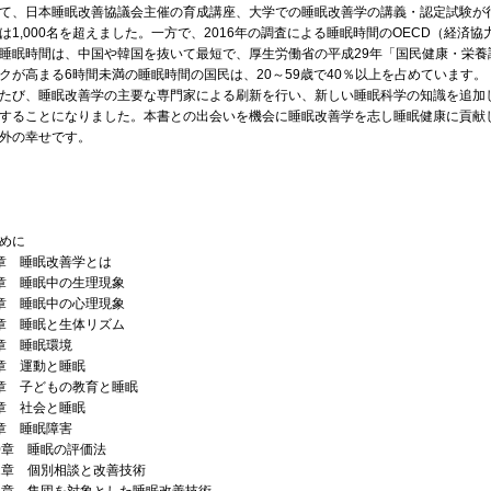
て、日本睡眠改善協議会主催の育成講座、大学での睡眠改善学の講義・認定試験が
は1,000名を超えました。一方で、2016年の調査による睡眠時間のOECD（経済
睡眠時間は、中国や韓国を抜いて最短で、厚生労働省の平成29年「国民健康・栄
クが高まる6時間未満の睡眠時間の国民は、20～59歳で40％以上を占めています。
たび、睡眠改善学の主要な専門家による刷新を行い、新しい睡眠科学の知識を追加
することになりました。本書との出会いを機会に睡眠改善学を志し睡眠健康に貢献
外の幸せです。
じめに
章 睡眠改善学とは
章 睡眠中の生理現象
章 睡眠中の心理現象
章 睡眠と生体リズム
章 睡眠環境
章 運動と睡眠
章 子どもの教育と睡眠
章 社会と睡眠
章 睡眠障害
0章 睡眠の評価法
11章 個別相談と改善技術