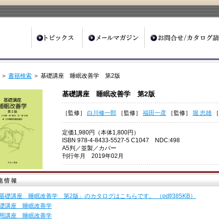
ter
＞
書籍検索
＞ 基礎講座 睡眠改善学 第2版
基礎講座 睡眠改善学 第2版
［監修］
白川修一郎
［監修］
福田一彦
［監修］
堀 忠雄
定価1,980円（本体1,800円）
ISBN 978-4-8433-5527-5 C1047 NDC:498
A5判／並製／カバー
刊行年月 2019年02月
基礎講座 睡眠改善学 第2版」のカタログはこちらです。 （pdf/385KB）
礎講座 睡眠改善学
用講座 睡眠改善学