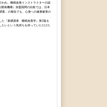
行われ、睡眠改善インストラクターの認
協力開発機構）加盟国間の比較では、日本
養調査」の報告でも、心身への健康被害の
した『基礎講座 睡眠改善学』第2版を
したいという気持ちを持っていただけた