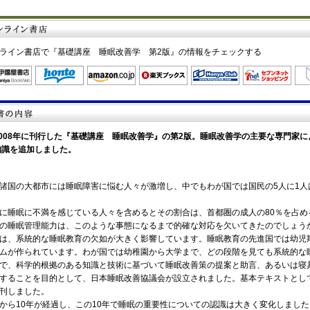
ライン書店で『基礎講座 睡眠改善学 第2版』の情報をチェックする
2008年に刊行した『基礎講座 睡眠改善学』の第2版。睡眠改善学の主要な専門家
知識を追加しました。
諸国の大都市には睡眠障害に悩む人々が激増し、中でもわが国では国民の5人に1人
に睡眠に不満を感じている人々を含めるとその割合は、首都圏の成人の80％を占
の睡眠管理能力は、このような事態になるまで的確な対応を欠いてきたのでしょう
は、系統的な睡眠教育の欠如が大きく影響しています。睡眠教育の先進国では幼児
ムが作られています。わが国では幼稚園から大学まで、どの段階を見ても系統的な
で、科学的根拠のある知識と技術に基づいて睡眠改善策の提案と助言、あるいは寝
することを目的として、日本睡眠改善協議会が設立されました。基本テキストとして
刊しました。
から10年が経過し、この10年で睡眠の重要性についての認識は大きく変化しまし