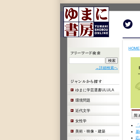
Twit
HOME
→詳細検索へ
ゆまに学芸選書ULULA
環境問題
近代文学
女性学
「
美術・映像・建築
基
応