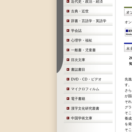
近代史・政治・経済
古典・近世
辞書・言語学・英語学
オン
学会誌
心理学・福祉
一般書・児童書
目次文庫
書誌書目
DVD・CD・ビデオ
先進
す。
マイクロフィルム
さら
が国
電子書籍
それ
グラ
漢字文化研究叢書
そこ
中国学術文庫
養成
を発
そこ