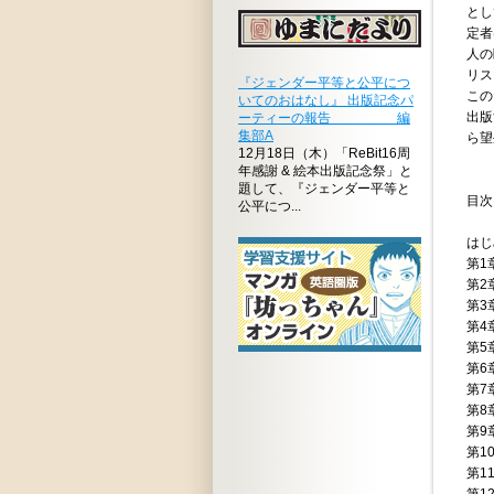
とし
定者
人の
リス
『ジェンダー平等と公平につ
この
いてのおはなし』 出版記念パ
出版
ーティーの報告 編
集部A
ら望
12月18日（木）「ReBit16周
年感謝 & 絵本出版記念祭」と
題して、『ジェンダー平等と
目次
公平につ...
は
第1
第2
第3
第4
第5
第6
第7
第8
第9
第1
第