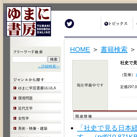
Twitter
HOME
＞
書籍検索
＞
社史で見
→詳細検索へ
［監修］
定価297,
ゆまに学芸選書ULULA
環境問題
近代文学
女性学
「社史で見る日本経
美術・映像・建築
す。（pdf/10,871K