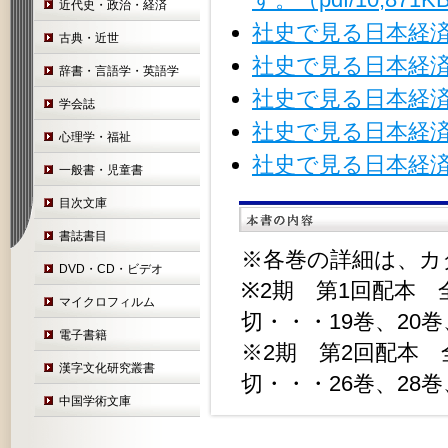
近代史・政治・経済
社史で見る日本経済
古典・近世
社史で見る日本経済
辞書・言語学・英語学
社史で見る日本経済
学会誌
社史で見る日本経済
心理学・福祉
社史で見る日本経済
一般書・児童書
目次文庫
書誌書目
※各巻の詳細は、カ
DVD・CD・ビデオ
※2期 第1回配本 全8巻
マイクロフィルム
切・・・19巻、20巻
電子書籍
※2期 第2回配本 全8
漢字文化研究叢書
切・・・26巻、28巻
中国学術文庫