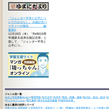
『ジェンダー平等と公平につ
いてのおはなし』 出版記念パ
ーティーの報告 編
集部A
12月18日（木）「ReBit16周
年感謝 & 絵本出版記念祭」と
題して、『ジェンダー平等と
公平につ...
ジャンル別一覧
ゆまに学芸選書ULULA
/
環境問題
/
近代文学
/
女性学
/
美術・映像・建築
/
近代史・政治・経済
/
古
/
マイクロフィルム
/
電子書籍
/
漢字文化研究叢書
/
中国学術文庫
ゆまに書房の好評シリーズ
写真が語る 地球激変 小学校高学年～高校向け（一般）
/
腎臓病と最新透析療法 ―より快適な透