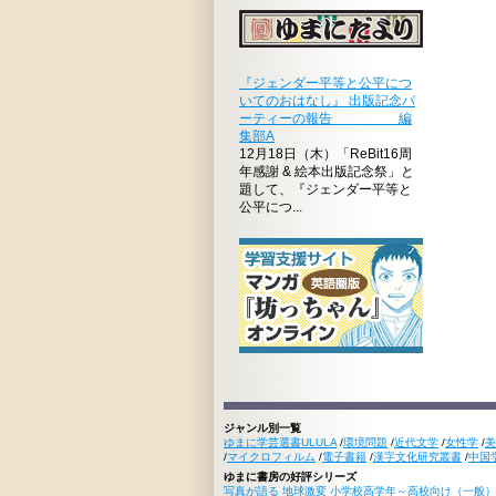
『ジェンダー平等と公平につ
いてのおはなし』 出版記念パ
ーティーの報告 編
集部A
12月18日（木）「ReBit16周
年感謝 & 絵本出版記念祭」と
題して、『ジェンダー平等と
公平につ...
ジャンル別一覧
ゆまに学芸選書ULULA
/
環境問題
/
近代文学
/
女性学
/
美
/
マイクロフィルム
/
電子書籍
/
漢字文化研究叢書
/
中国
ゆまに書房の好評シリーズ
写真が語る 地球激変 小学校高学年～高校向け（一般）