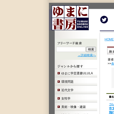
Twit
HOME
→詳細検索へ
著者
>>
ゆまに学芸選書ULULA
環境問題
近代文学
書名
女性学
コ
美術・映像・建築
市
飛