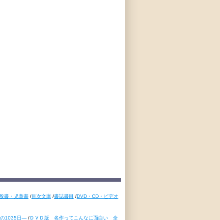
般書・児童書
/
目次文庫
/
書誌書目
/
DVD・CD・ビデオ
1035日―
/
ＤＶＤ版 名作ってこんなに面白い 全