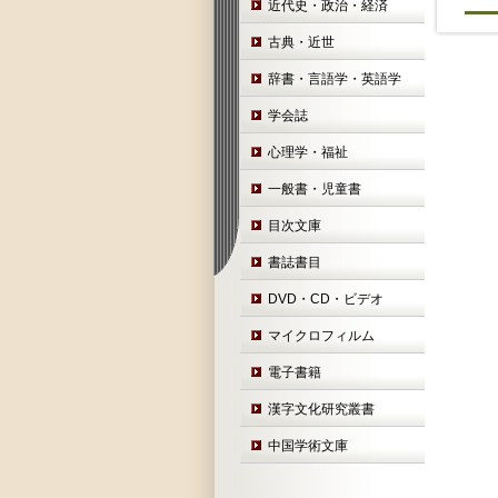
近代史・政治・経済
古典・近世
辞書・言語学・英語学
学会誌
心理学・福祉
一般書・児童書
目次文庫
書誌書目
DVD・CD・ビデオ
マイクロフィルム
電子書籍
漢字文化研究叢書
中国学術文庫