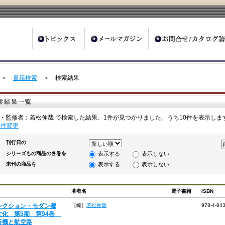
ter
＞
書籍検索
＞ 検索結果
・監修者：若松伸哉 で検索した結果、1件が見つかりました。うち10件を表示しま
条件変更
刊行日の
シリーズもの商品の各巻を
表示する
表示しない
未刊の商品を
表示する
表示しない
著者名
電子書籍
ISBN
レクション・モダン都
［編］
若松伸哉
978-4-84
文化 第5期 第94巻
行機と航空路