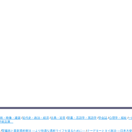
術・映像・建築
/
近代史・政治・経済
/
古典・近世
/
辞書・言語学・英語学
/
学会誌
/
心理学・福祉
/
一
学術文庫
/
腎臓病と最新透析療法 ―より快適な透析ライフを送るために―
/
クーデターとタイ政治 ―日本大使の