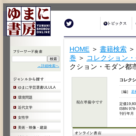
Twitter
HOME
＞
書籍検索
巻
＞
コレクション・
クション・モダン都市
→詳細検索へ
コレクシ
ゆまに学芸選書ULULA
［編］
若
環境問題
定価19,
近代文学
ISBN 978
刊行年月 
女性学
美術・映像・建築