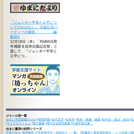
『ジェンダー平等と公平につ
いてのおはなし』 出版記念パ
ーティーの報告 編
集部A
12月18日（木）「ReBit16周
年感謝 & 絵本出版記念祭」と
題して、『ジェンダー平等と
公平につ...
ジャンル別一覧
ゆまに学芸選書ULULA
/
環境問題
/
近代文学
/
女性学
/
美術・映像・建築
/
近代史・政治・経済
/
古
/
マイクロフィルム
/
電子書籍
/
漢字文化研究叢書
/
中国学術文庫
ゆまに書房の好評シリーズ
写真が語る 地球激変 小学校高学年～高校向け（一般）
/
腎臓病と最新透析療法 ―より快適な透