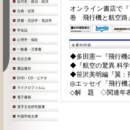
近代史・政治・経済
オンライン書店で『
古典・近世
巻 飛行機と航空路
辞書・言語学・英語学
学会誌
心理学・福祉
一般書・児童書
◆多田憲一『飛行機
目次文庫
◆『航空の驚異 科
書誌書目
◆笹沢美明編『翼：
DVD・CD・ビデオ
◎エッセイ「飛行機
マイクロフィルム
◇解 題 ◇関連年
電子書籍
漢字文化研究叢書
中国学術文庫