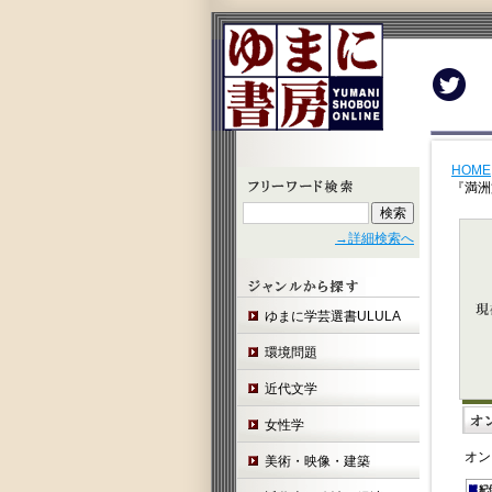
Twit
HOME
『満洲
→詳細検索へ
ゆまに学芸選書ULULA
環境問題
近代文学
女性学
オン
美術・映像・建築