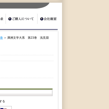
8巻
＞ 満洲文学大系 第23巻 浅見淵
する