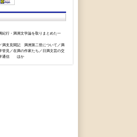
洲紀行・満洲文学論を取りまとめた一
／満支見聞記 満洲第二世について／満
学管見／在満の作家たち／日満文芸の交
文学通信 ほか