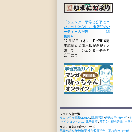
『ジェンダー平等と公平につ
いてのおはなし』 出版記念パ
ーティーの報告 編
集部A
12月18日（木）「ReBit16周
年感謝 & 絵本出版記念祭」と
題して、『ジェンダー平等と
公平につ...
ジャンル別一覧
ゆまに学芸選書ULULA
/
環境問題
/
近代文学
/
女性学
/
美
/
マイクロフィルム
/
電子書籍
/
漢字文化研究叢書
/
中国
ゆまに書房の好評シリーズ
写真が語る 地球激変 小学校高学年～高校向け（一般）