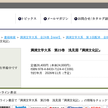
ter
＞
書籍検索
＞
満洲文学大系 全24巻【new!】
＞
満洲文学大系 第３回配本 全
文化記』
満洲文学大系 第23巻 浅見淵『満洲文化記』
定価26,400円（本体24,000円）
ISBN 978-4-8433-7124-4 C3391
刊行年月 2026年11月（予定）
ライン書店で『満洲文学大系 第23巻 浅見淵『満洲文化記』』の情報をチェック