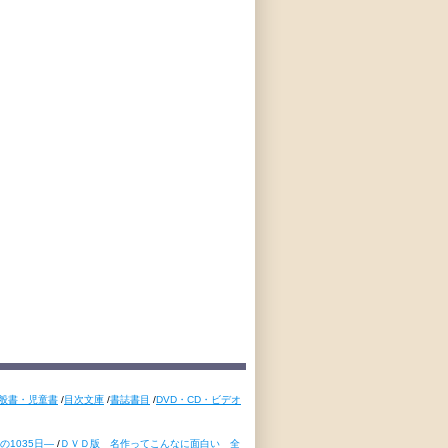
般書・児童書
/
目次文庫
/
書誌書目
/
DVD・CD・ビデオ
1035日―
/
ＤＶＤ版 名作ってこんなに面白い 全