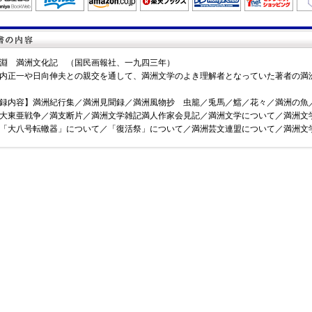
淵 満洲文化記 （国民画報社、一九四三年）
正一や日向伸夫との親交を通して、満洲文学のよき理解者となっていた著者の満
録内容】満洲紀行集／満洲見聞録／満洲風物抄 虫籠／兎馬／鱩／花々／満洲の魚
大東亜戦争／満支断片／満洲文学雑記満人作家会見記／満洲文学について／満洲文
「大八号転轍器」について／「復活祭」について／満洲芸文連盟について／満洲