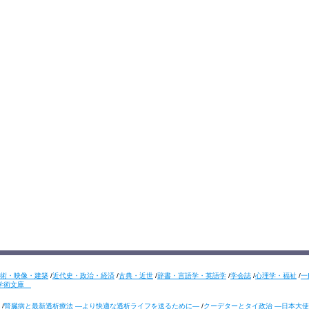
術・映像・建築
/
近代史・政治・経済
/
古典・近世
/
辞書・言語学・英語学
/
学会誌
/
心理学・福祉
/
一
学術文庫
/
腎臓病と最新透析療法 ―より快適な透析ライフを送るために―
/
クーデターとタイ政治 ―日本大使の