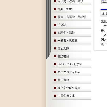
近代史・政治・経済
古典・近世
辞書・言語学・英語学
浅見
学会誌
竹内
冊。
心理学・福祉
【収
洲と
一般書・児童書
流／
目次文庫
書誌書目
DVD・CD・ビデオ
マイクロフィルム
電子書籍
漢字文化研究叢書
中国学術文庫