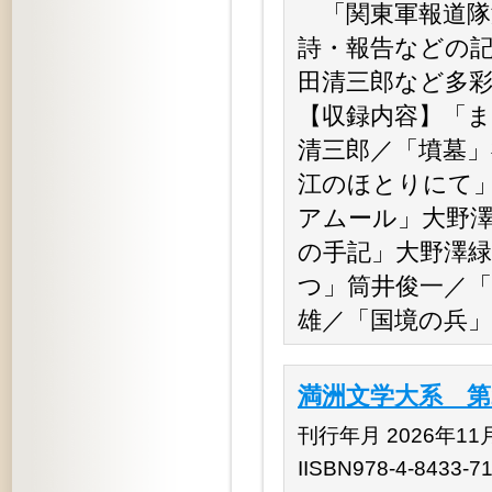
「関東軍報道隊
詩・報告などの記
田清三郎など多
【収録内容】「
清三郎／「墳墓」
江のほとりにて
アムール」大野
の手記」大野澤緑
つ」筒井俊一／「
雄／「国境の兵」
満洲文学大系 第
刊行年月 2026年11
IISBN978-4-8433-7