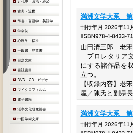
近代史・政治・経済
古典・近世
満洲文学大系 第
辞書・言語学・英語学
刊行年月 2026年11
学会誌
IISBN978-4-8433-7
心理学・福祉
山田清三郎 老宋
一般書・児童書
プロレタリア文
目次文庫
にする諸作品を
書誌書目
立つ。
DVD・CD・ビデオ
【収録内容】老宋
マイクロフィルム
屋／陳氏と副県
電子書籍
漢字文化研究叢書
満洲文学大系 第
中国学術文庫
刊行年月 2026年11