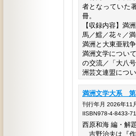
者となっていた
冊。
【収録内容】満洲
馬／鱩／花々／
満洲と大東亜戦争
満洲文学につい
の交流／「大八
洲芸文連盟につ
満洲文学大系 第
刊行年月 2026年11
IISBN978-4-8433-7
西原和海 編・解
吉野治夫は『作