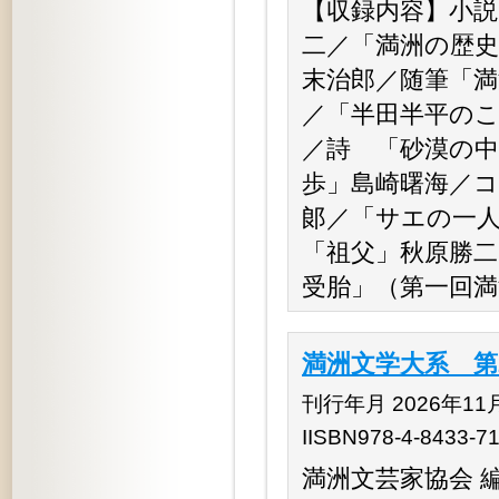
【収録内容】小説
二／「満洲の歴
末治郎／随筆「満
／「半田半平の
／詩 「砂漠の中
歩」島崎曙海／
郞／「サエの一
「祖父」秋原勝
受胎」（第一回満
満洲文学大系 第
刊行年月 2026年11
IISBN978-4-8433-7
満洲文芸家協会 