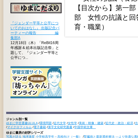
【目次から】第一部
部 女性の抗議と回答
『ジェンダー平等と公平につ
育・職業）
いてのおはなし』 出版記念パ
ーティーの報告 編
集部A
12月18日（木）「ReBit16周
年感謝 & 絵本出版記念祭」と
題して、『ジェンダー平等と
公平につ...
ジャンル別一覧
ゆまに学芸選書ULULA
/
環境問題
/
近代文学
/
女性学
/
美術・映像・建築
/
近代史・政治・経済
/
古
/
マイクロフィルム
/
電子書籍
/
漢字文化研究叢書
/
中国学術文庫
ゆまに書房の好評シリーズ
写真が語る 地球激変 小学校高学年～高校向け（一般）
/
腎臓病と最新透析療法 ―より快適な透