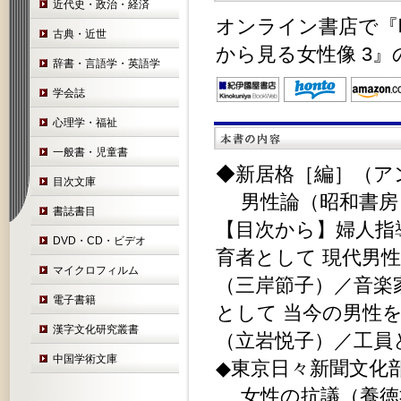
近代史・政治・経済
オンライン書店で『
古典・近世
から見る女性像 3
辞書・言語学・英語学
学会誌
心理学・福祉
一般書・児童書
◆新居格［編］（ア
目次文庫
男性論（昭和書房 
書誌書目
【目次から】婦人指
DVD・CD・ビデオ
育者として 現代男
マイクロフィルム
（三岸節子）／音楽
電子書籍
として 当今の男性
漢字文化研究叢書
（立岩悦子）／工員
中国学術文庫
◆東京日々新聞文化
女性の抗議（養徳社