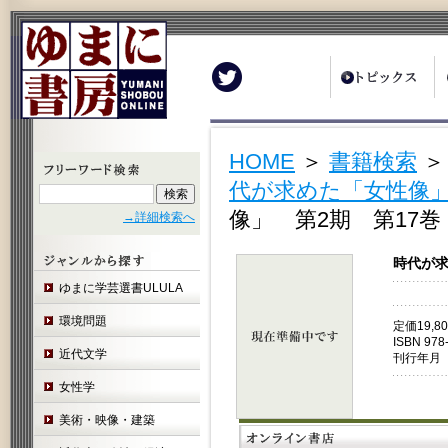
Twitter
HOME
＞
書籍検索
代が求めた「女性像」
像」 第2期 第17巻
→詳細検索へ
時代が求
ゆまに学芸選書ULULA
環境問題
定価19,
ISBN 978
近代文学
刊行年月 
女性学
美術・映像・建築