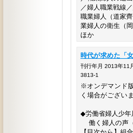
／婦人職業戦線／
職業婦人（道家齊
業婦人の衛生（岡
ほか
時代が求めた「女
刊行年月 2013年11月 
3813-1
※オンデマンド
く場合がござい
◆労働省婦人少年
働く婦人の声（労
【目次から】組