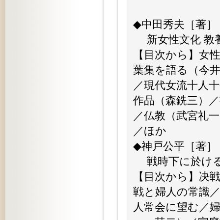
◆中田秀夫［著］
新女性文化 教養
【目次から】女性
葉集を語る（今
／現代女流十人
作品（森銑三）／
／仏教（武宮礼一
／ほか
◆神戸公平［著］
戦時下に於ける婦
【目次から】决
戦と婦人の常識
人常会に望む／