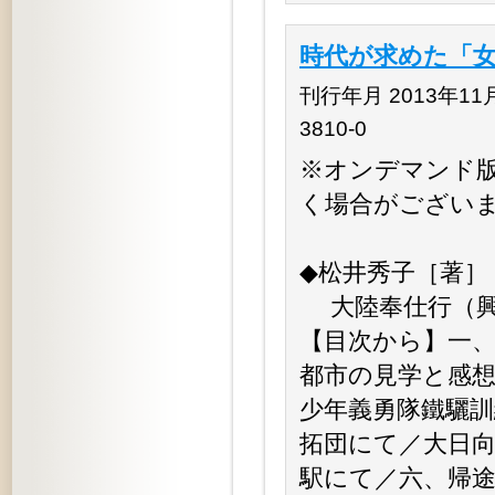
時代が求めた「女
刊行年月 2013年11月 
3810-0
※オンデマンド
く場合がござい
◆松井秀子［著］
大陸奉仕行（興亜
【目次から】一
都市の見学と感
少年義勇隊鐵驪
拓団にて／大日
駅にて／六、帰