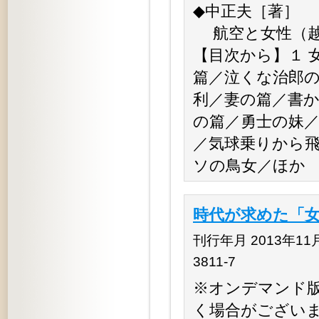
◆中正夫［著］
航空と女性（越後
【目次から】１ 
篇／泣くな治郎
利／妻の篇／書
の篇／勇士の妹／
／気球乗りから
ソの鳥女／ほか
時代が求めた「女
刊行年月 2013年11月 
3811-7
※オンデマンド
く場合がござい