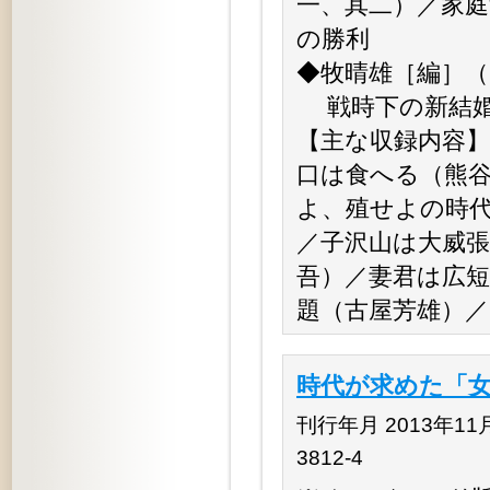
一、其二）／家
の勝利
◆牧晴雄［編］
戦時下の新結婚 
【主な収録内容
口は食へる（熊
よ、殖せよの時
／子沢山は大威張
吾）／妻君は広
題（古屋芳雄）
時代が求めた「女
刊行年月 2013年11月 
3812-4