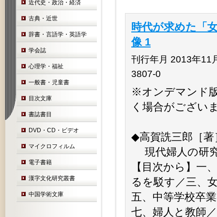
近代史・政治・経済
古典・近世
時代が求めた「女
辞書・言語学・英語学
像 1
学会誌
刊行年月 2013年11月 
心理学・福祉
3807-0
一般書・児童書
※オンデマンド
目次文庫
く場合がござい
書誌書目
DVD・CD・ビデオ
◆高賀詵三郎［著
マイクロフィルム
現代婦人の研究 
電子書籍
【目次から】一
漢字文化研究叢書
るを駁す／三、
中国学術文庫
五、中等学校卒
七、婦人と教師