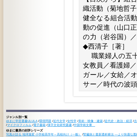
織活動（菊地哲
健全なる組合活
動の促進（山口
の力（岩谷国）
◆西清子［著］
職業婦人の五十年
女教員／看護婦／
ガール／女給／
サー／時代の波
ジャンル別一覧
ゆまに学芸選書ULULA
/
環境問題
/
近代文学
/
女性学
/
美術・映像・建築
/
近代史・政治・経済
/
古
/
マイクロフィルム
/
電子書籍
/
漢字文化研究叢書
/
中国学術文庫
ゆまに書房の好評シリーズ
写真が語る 地球激変 小学校高学年～高校向け（一般）
/
腎臓病と最新透析療法 ―より快適な透