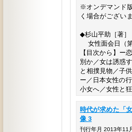
※オンデマンド
く場合がござい
◆杉山平助［著］
女性面会日（第一
【目次から】ー
別か／女は誘惑
と相撲見物／子
ー／日本女性の
小女へ／女性と
時代が求めた「女
像 3
刊行年月 2013年11月 