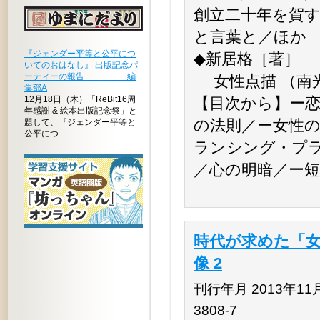
創立二十年を賀
と言葉と／ほか
『ジェンダー平等と公平につ
◆新居格［著］
いてのおはなし』 出版記念パ
ーティーの報告 編
女性点描 （南光
集部A
12月18日（木）「ReBit16周
【目次から】ー恋
年感謝 & 絵本出版記念祭」と
の法則／ー女性の
題して、『ジェンダー平等と
公平につ...
ランシング・プ
／心の明暗／ー
時代が求めた「女
像 2
刊行年月 2013年11月 
3808-7