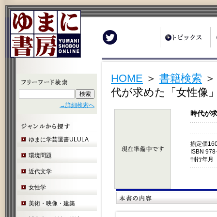
Twitter
HOME
＞
書籍検索
代が求めた「女性像」
→詳細検索へ
時代が求
ゆまに学芸選書ULULA
揃定価16
ISBN 978
環境問題
刊行年月 
近代文学
女性学
美術・映像・建築