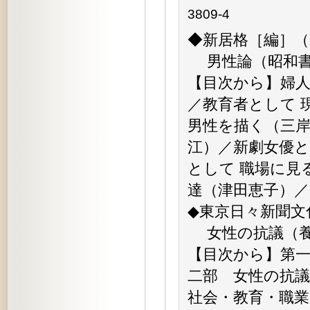
3809-4
◆新居格［編］
男性論（昭和書房
【目次から】婦人
／教育者として 
男性を描く（三岸
江）／新劇女優と
として 職場に見
達（津田恵子）
◆東京日々新聞文
女性の抗議（養徳
【目次から】第
二部 女性の抗議
社会・教育・職業