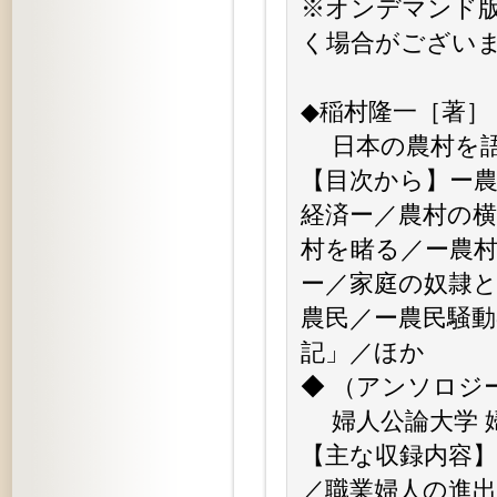
※オンデマンド
く場合がござい
◆稲村隆一［著］
日本の農村を語る
【目次から】ー
経済ー／農村の横
村を睹る／ー農
ー／家庭の奴隷
農民／ー農民騒
記」／ほか
◆ （アンソロジ
婦人公論大学 婦
【主な収録内容
／職業婦人の進