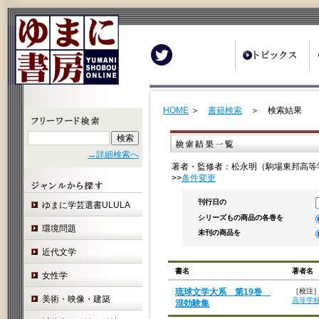
Twitter
HOME
＞
書籍検索
＞ 検索結果
→詳細検索へ
著者・監修者：松永明（駒場東邦高等
>>
条件変更
刊行日の
ゆまに学芸選書ULULA
シリーズもの商品の各巻を
環境問題
未刊の商品を
近代文学
書名
著者名
女性学
琉球文学大系 第19巻
［校注
美術・映像・建築
高等学
混効験集