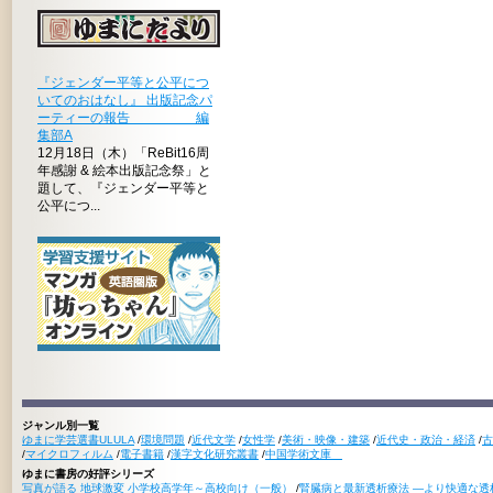
『ジェンダー平等と公平につ
いてのおはなし』 出版記念パ
ーティーの報告 編
集部A
12月18日（木）「ReBit16周
年感謝 & 絵本出版記念祭」と
題して、『ジェンダー平等と
公平につ...
ジャンル別一覧
ゆまに学芸選書ULULA
/
環境問題
/
近代文学
/
女性学
/
美術・映像・建築
/
近代史・政治・経済
/
古
/
マイクロフィルム
/
電子書籍
/
漢字文化研究叢書
/
中国学術文庫
ゆまに書房の好評シリーズ
写真が語る 地球激変 小学校高学年～高校向け（一般）
/
腎臓病と最新透析療法 ―より快適な透