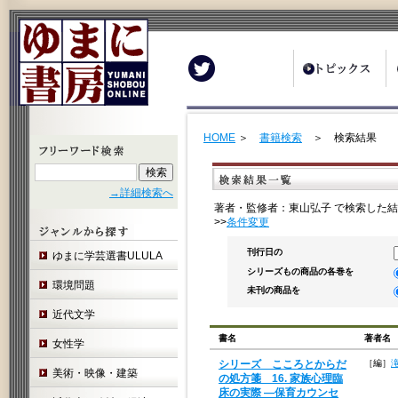
Twitter
HOME
＞
書籍検索
＞ 検索結果
→詳細検索へ
著者・監修者：東山弘子 で検索した結
>>
条件変更
刊行日の
ゆまに学芸選書ULULA
シリーズもの商品の各巻を
環境問題
未刊の商品を
近代文学
書名
著者名
女性学
シリーズ こころとからだ
［編］
美術・映像・建築
の処方箋 16. 家族心理臨
床の実際 ―保育カウンセ