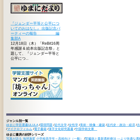
『ジェンダー平等と公平につ
いてのおはなし』 出版記念パ
ーティーの報告 編
集部A
12月18日（木）「ReBit16周
年感謝 & 絵本出版記念祭」と
題して、『ジェンダー平等と
公平につ...
ジャンル別一覧
ゆまに学芸選書ULULA
/
環境問題
/
近代文学
/
女性学
/
美術・映像・建築
/
近代史・政治・経済
/
古
/
マイクロフィルム
/
電子書籍
/
漢字文化研究叢書
/
中国学術文庫
ゆまに書房の好評シリーズ
写真が語る 地球激変 小学校高学年～高校向け（一般）
/
腎臓病と最新透析療法 ―より快適な透