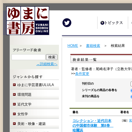
Twitter
HOME
＞
書籍検索
＞ 検索結果
→詳細検索へ
著者・監修者：尾崎名津子（立教大学
>>
条件変更
刊行日の
ゆまに学芸選書ULULA
シリーズもの商品の各巻を
環境問題
未刊の商品を
近代文学
書名
著者名
女性学
コレクション・近代日本
［編］
尾
美術・映像・建築
の中国都市体験 第8巻
哈爾浜