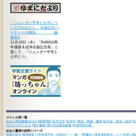
『ジェンダー平等と公平につ
いてのおはなし』 出版記念パ
ーティーの報告 編
集部A
12月18日（木）「ReBit16周
年感謝 & 絵本出版記念祭」と
題して、『ジェンダー平等と
公平につ...
ジャンル別一覧
ゆまに学芸選書ULULA
/
環境問題
/
近代文学
/
女性学
/
美術・映像・建築
/
近代史・政治・経済
/
古
/
マイクロフィルム
/
電子書籍
/
漢字文化研究叢書
/
中国学術文庫
ゆまに書房の好評シリーズ
写真が語る 地球激変 小学校高学年～高校向け（一般）
/
腎臓病と最新透析療法 ―より快適な透