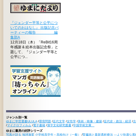
『ジェンダー平等と公平につ
いてのおはなし』 出版記念パ
ーティーの報告 編
集部A
12月18日（木）「ReBit16周
年感謝 & 絵本出版記念祭」と
題して、『ジェンダー平等と
公平につ...
ジャンル別一覧
ゆまに学芸選書ULULA
/
環境問題
/
近代文学
/
女性学
/
美術・映像・建築
/
近代史・政治・経済
/
古
/
マイクロフィルム
/
電子書籍
/
漢字文化研究叢書
/
中国学術文庫
ゆまに書房の好評シリーズ
写真が語る 地球激変 小学校高学年～高校向け（一般）
/
腎臓病と最新透析療法 ―より快適な透