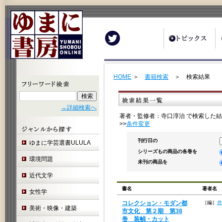
Twitter
HOME
＞
書籍検索
＞ 検索結果
→詳細検索へ
著者・監修者：寺口淳治 で検索した結
>>
条件変更
刊行日の
ゆまに学芸選書ULULA
シリーズもの商品の各巻を
環境問題
未刊の商品を
近代文学
書名
著者名
女性学
コレクション・モダン都
［編］
井
美術・映像・建築
市文化 第２期 第38
巻 装幀・カット