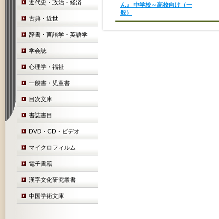
近代史・政治・経済
ん』 中学校～高校向け（一
般）
古典・近世
辞書・言語学・英語学
学会誌
心理学・福祉
一般書・児童書
目次文庫
書誌書目
DVD・CD・ビデオ
マイクロフィルム
電子書籍
漢字文化研究叢書
中国学術文庫