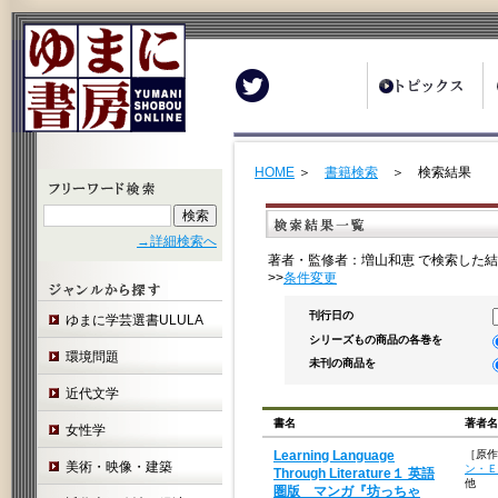
Twitter
HOME
＞
書籍検索
＞ 検索結果
→詳細検索へ
著者・監修者：増山和恵 で検索した結
>>
条件変更
刊行日の
ゆまに学芸選書ULULA
シリーズもの商品の各巻を
環境問題
未刊の商品を
近代文学
書名
著者名
女性学
Learning Language
［原作
美術・映像・建築
ン・Ｅ
Through Literature１ 英語
他
圏版 マンガ『坊っちゃ