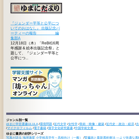
『ジェンダー平等と公平につ
いてのおはなし』 出版記念パ
ーティーの報告 編
集部A
12月18日（木）「ReBit16周
年感謝 & 絵本出版記念祭」と
題して、『ジェンダー平等と
公平につ...
ジャンル別一覧
ゆまに学芸選書ULULA
/
環境問題
/
近代文学
/
女性学
/
美術・映像・建築
/
近代史・政治・経済
/
古
/
マイクロフィルム
/
電子書籍
/
漢字文化研究叢書
/
中国学術文庫
ゆまに書房の好評シリーズ
写真が語る 地球激変 小学校高学年～高校向け（一般）
/
腎臓病と最新透析療法 ―より快適な透