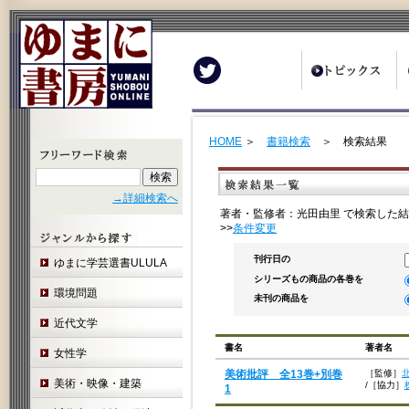
Twitter
HOME
＞
書籍検索
＞ 検索結果
→詳細検索へ
著者・監修者：光田由里 で検索した結
>>
条件変更
刊行日の
ゆまに学芸選書ULULA
シリーズもの商品の各巻を
環境問題
未刊の商品を
近代文学
書名
著者名
女性学
美術批評 全13巻+別巻
［監修］
美術・映像・建築
/
［協力］
1