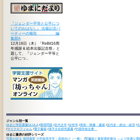
『ジェンダー平等と公平につ
いてのおはなし』 出版記念パ
ーティーの報告 編
集部A
12月18日（木）「ReBit16周
年感謝 & 絵本出版記念祭」と
題して、『ジェンダー平等と
公平につ...
ジャンル別一覧
ゆまに学芸選書ULULA
/
環境問題
/
近代文学
/
女性学
/
美術・映像・建築
/
近代史・政治・経済
/
古
/
マイクロフィルム
/
電子書籍
/
漢字文化研究叢書
/
中国学術文庫
ゆまに書房の好評シリーズ
写真が語る 地球激変 小学校高学年～高校向け（一般）
/
腎臓病と最新透析療法 ―より快適な透