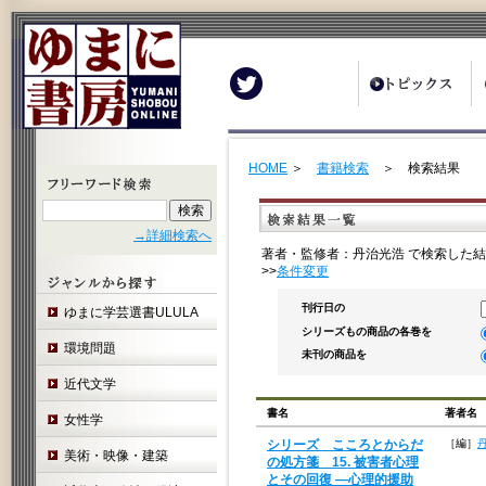
Twitter
HOME
＞
書籍検索
＞ 検索結果
→詳細検索へ
著者・監修者：丹治光浩 で検索した結
>>
条件変更
刊行日の
ゆまに学芸選書ULULA
シリーズもの商品の各巻を
環境問題
未刊の商品を
近代文学
書名
著者名
女性学
シリーズ こころとからだ
［編］
美術・映像・建築
の処方箋 15. 被害者心理
とその回復 ―心理的援助