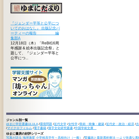
『ジェンダー平等と公平につ
いてのおはなし』 出版記念パ
ーティーの報告 編
集部A
12月18日（木）「ReBit16周
年感謝 & 絵本出版記念祭」と
題して、『ジェンダー平等と
公平につ...
ジャンル別一覧
ゆまに学芸選書ULULA
/
環境問題
/
近代文学
/
女性学
/
美術・映像・建築
/
近代史・政治・経済
/
古
/
マイクロフィルム
/
電子書籍
/
漢字文化研究叢書
/
中国学術文庫
ゆまに書房の好評シリーズ
写真が語る 地球激変 小学校高学年～高校向け（一般）
/
腎臓病と最新透析療法 ―より快適な透