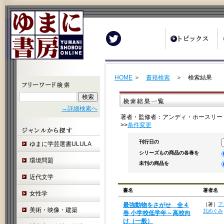
Twitter
HOME
＞
書籍検索
＞ 検索結果
→詳細検索へ
著者・監修者：アンディ・ホースリー
>>
条件変更
刊行日の
ゆまに学芸選書ULULA
シリーズもの商品の各巻を
環境問題
未刊の商品を
近代文学
書名
著者名
女性学
最強動物をさがせ 全４
［著］
ア
美術・映像・建築
北めぐみ
巻 小学校低学年～高校向
け（一般）