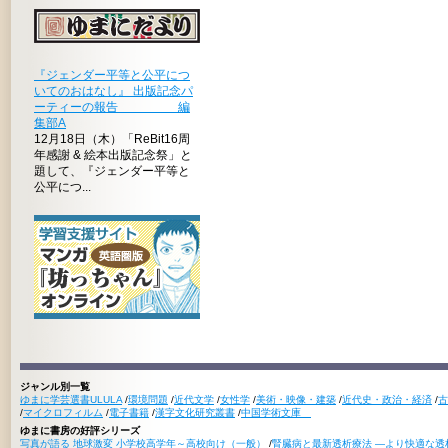
『ジェンダー平等と公平につ
いてのおはなし』 出版記念パ
ーティーの報告 編
集部A
12月18日（木）「ReBit16周
年感謝 & 絵本出版記念祭」と
題して、『ジェンダー平等と
公平につ...
ジャンル別一覧
ゆまに学芸選書ULULA
/
環境問題
/
近代文学
/
女性学
/
美術・映像・建築
/
近代史・政治・経済
/
古
/
マイクロフィルム
/
電子書籍
/
漢字文化研究叢書
/
中国学術文庫
ゆまに書房の好評シリーズ
写真が語る 地球激変 小学校高学年～高校向け（一般）
/
腎臓病と最新透析療法 ―より快適な透