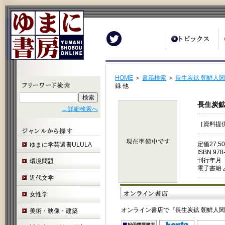
Twitter
HOME
＞
書籍検索
＞
長生炭鉱 朝鮮人関
録 他
長生炭鉱
→詳細検索へ
［資料提
定価27,
ゆまに学芸選書ULULA
ISBN 978
刊行年月 
環境問題
電子書籍 
近代文学
女性学
オンライン書店で『長生炭鉱 朝鮮人
美術・映像・建築