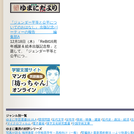
『ジェンダー平等と公平につ
いてのおはなし』 出版記念パ
ーティーの報告 編
集部A
12月18日（木）「ReBit16周
年感謝 & 絵本出版記念祭」と
題して、『ジェンダー平等と
公平につ...
ジャンル別一覧
ゆまに学芸選書ULULA
/
環境問題
/
近代文学
/
女性学
/
美術・映像・建築
/
近代史・政治・経済
/
古
/
マイクロフィルム
/
電子書籍
/
漢字文化研究叢書
/
中国学術文庫
ゆまに書房の好評シリーズ
写真が語る 地球激変 小学校高学年～高校向け（一般）
/
腎臓病と最新透析療法 ―より快適な透