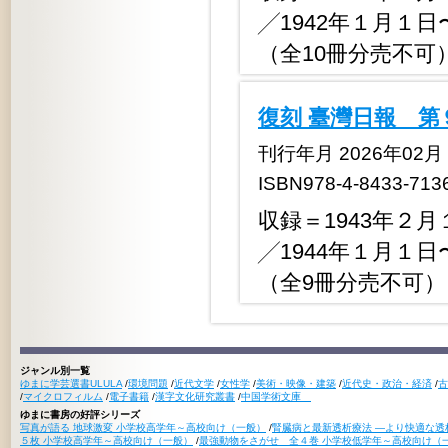
╱1942年１月１日
（全10冊分売不可
復刻 臺灣日報 第
刊行年月 2026年02月
ISBN978-4-8433-713
収録＝1943年２月
╱1944年１月１日
（全9冊分売不可）
ジャンル別一覧
ゆまに学芸選書ULULA
/
環境問題
/
近代文学
/
女性学
/
美術・映像・建築
/
近代史・政治・経済
/
古
/
マイクロフィルム
/
電子書籍
/
漢字文化研究叢書
/
中国学術文庫
ゆまに書房の好評シリーズ
写真が語る 地球激変 小学校高学年～高校向け（一般）
/
腎臓病と最新透析療法 ―より快適な透
５枚 小学校高学年～高校向け（一般）
/
最強動物をさがせ 全４巻 小学校低学年～高校向け（