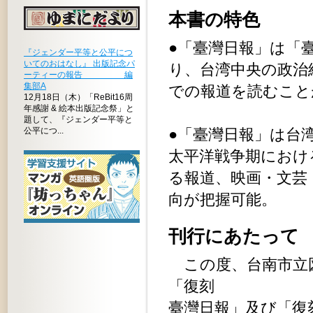
本書の特色
●「臺灣日報」は「
『ジェンダー平等と公平につ
いてのおはなし』 出版記念パ
り、台湾中央の政治
ーティーの報告 編
集部A
での報道を読むこと
12月18日（木）「ReBit16周
年感謝 & 絵本出版記念祭」と
題して、『ジェンダー平等と
公平につ...
●「臺灣日報」は台
太平洋戦争期におけ
る報道、映画・文芸
向が把握可能。
刊行にあた
この度、台南市立
「復刻
臺灣日報」及び「復