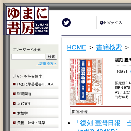
Twitter
HOME
＞
書籍検索
＞
復刻 臺
→詳細検索へ
［発行］
揃定価2,1
ゆまに学芸選書ULULA
ISBN 978
A3／上製
環境問題
刊行年月 
近代文学
女性学
「復刻 臺灣日報 
美術・映像・建築