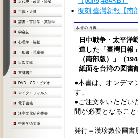
（pdf/9,484KB）
近代史・政治・経済
復刻 臺灣新報【南
古典・近世
辞書・言語学・英語学
学会誌
日中戦争・太平洋
心理学・福祉
道した「臺灣日報」
一般書・児童書
（南部版）」（19
目次文庫
紙面を台湾の図書
書誌書目
●本書は、オンデマ
DVD・CD・ビデオ
す。
マイクロフィルム
●ご注文をいただい
電子書籍
間が必要となること
漢字文化研究叢書
中国学術文庫
発行＝漢珍數位圖書