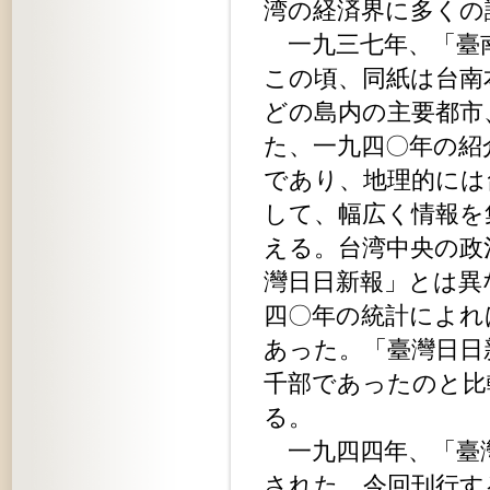
湾の経済界に多くの
一九三七年、「臺南
この頃、同紙は台南
どの島内の主要都市
た、一九四〇年の紹
であり、地理的には
して、幅広く情報を
える。台湾中央の政
灣日日新報」とは異
四〇年の統計によれ
あった。「臺灣日日
千部であったのと比
る。
一九四四年、「臺灣
された。今回刊行す