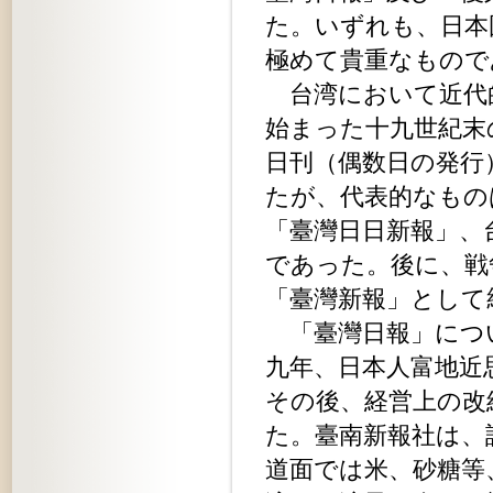
た。いずれも、日本
極めて貴重なもので
台湾において近代
始まった十九世紀末
日刊（偶数日の発行
たが、代表的なもの
「臺灣日日新報」、
であった。後に、戦
「臺灣新報」として
「臺灣日報」につ
九年、日本人富地近
その後、経営上の改
た。臺南新報社は、
道面では米、砂糖等