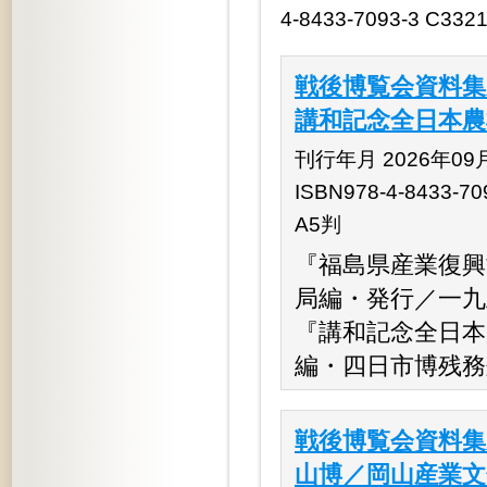
4-8433-7093-3 C332
戦後博覧会資料集
講和記念全日本農
刊行年月 2026年09
ISBN978-4-8433-70
A5判
『福島県産業復興
局編・発行／一九
『講和記念全日本
編・四日市博残務
戦後博覧会資料集
山博／岡山産業文