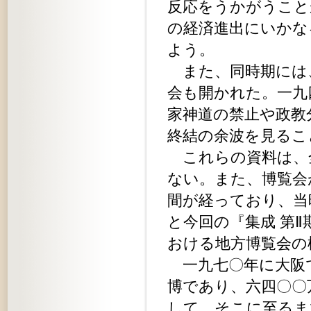
反応をうかがうこと
の経済進出にいかな
よう。
また、同時期には
会も開かれた。一九
家神道の禁止や政教
終結の余波を見るこ
これらの資料は、
ない。また、博覧会
間が経っており、当
と今回の『集成 第
おける地方博覧会の
一九七〇年に大阪
博であり、六四〇〇
して、そこに至るま