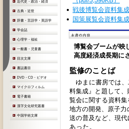
（pdf/5,596KB）
近代史・政治・経済
戦後博覧会資料集成
古典・近世
国策展覧会資料集
辞書・言語学・英語学
学会誌
心理学・福祉
博覧会ブームが映
一般書・児童書
高度経済成長期に
目次文庫
書誌書目
監修のことば
DVD・CD・ビデオ
ゆまに書房では、
マイクロフィルム
料集成』と題して、
電子書籍
覧会に関する資料集
漢字文化研究叢書
地方の開発、原子力
中国学術文庫
送の普及など、現代
あった。