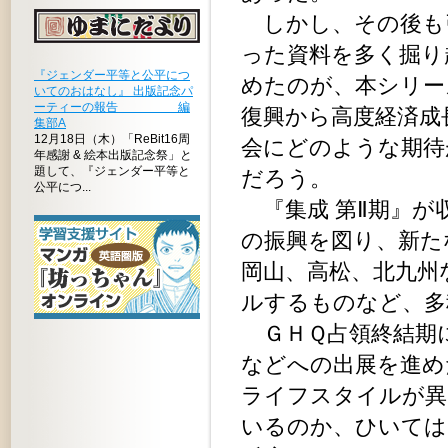
しかし、その後も
った資料を多く掘り
『ジェンダー平等と公平につ
めたのが、本シリー
いてのおはなし』 出版記念パ
ーティーの報告 編
復興から高度経済成
集部A
12月18日（木）「ReBit16周
会にどのような期待
年感謝 & 絵本出版記念祭」と
題して、『ジェンダー平等と
だろう。
公平につ...
『集成 第Ⅱ期』が
の振興を図り、新た
岡山、高松、北九州
ルするものなど、多
ＧＨＱ占領終結期に
などへの出展を進め
ライフスタイルが異
いるのか、ひいては