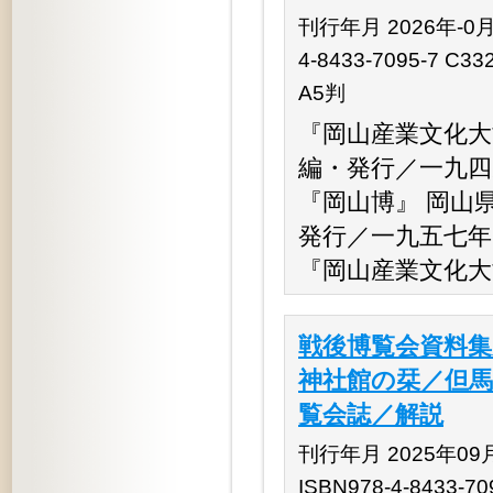
刊行年月 2026年-0月
4-8433-7095-7 C33
A5判
『岡山産業文化大
編・発行／一九四
『岡山博』 岡山
発行／一九五七年
『岡山産業文化大
戦後博覧会資料集
神社館の栞／但馬
覧会誌／解説
刊行年月 2025年09
ISBN978-4-8433-70