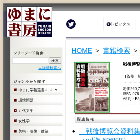
Twitter
HOME
＞
書籍検索
＞
戦後博覧
→詳細検索へ
［監修・
定価260,
ゆまに学芸選書ULULA
ISBN 978
A5判・B
環境問題
近代文学
女性学
「戦後博覧会資料集
美術・映像・建築