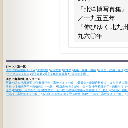
『北洋博写真集』
／一九五五年
『伸びゆく北九州
九六〇年
ジャンル別一覧
ゆまに学芸選書ULULA
/
環境問題
/
近代文学
/
女性学
/
美術・映像・建築
/
近代史・政治・経済
/
古
/
マイクロフィルム
/
電子書籍
/
漢字文化研究叢書
/
中国学術文庫
ゆまに書房の好評シリーズ
写真が語る 地球激変 小学校高学年～高校向け（一般）
/
腎臓病と最新透析療法 ―より快適な透
５枚 小学校高学年～高校向け（一般）
/
最強動物をさがせ 全４巻 小学校低学年～高校向け（
ばつ
/
DVD版 ものがたり日本文学史 全３枚 小学校高学年～高校向け（一般）
/
DVD版 福
中学校～高校向け（一般）
/
DVD版 21世紀の命を守る仕事 全3枚 中学校～高校向け（一般）
/