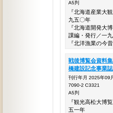
A5判
『北海道産業大観
九五〇年
『北海道開発大博
課編・発行／一九
『北洋漁業の今昔
戦後博覧会資料集成
橋建設記念事業誌 
刊行年月 2025年09月 
7090-2 C3321
A5判
『観光高松大博覧
五一年