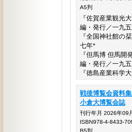
A5判
『佐賀産業観光大
編・発行／一九五
『全国神社館の栞
七年*
『但馬博 但馬開
編・発行／一九五
『徳島産業科学大
戦後博覧会資料集
小倉大博覧会誌
刊行年月 2026年09
ISBN978-4-8433-70
B5判