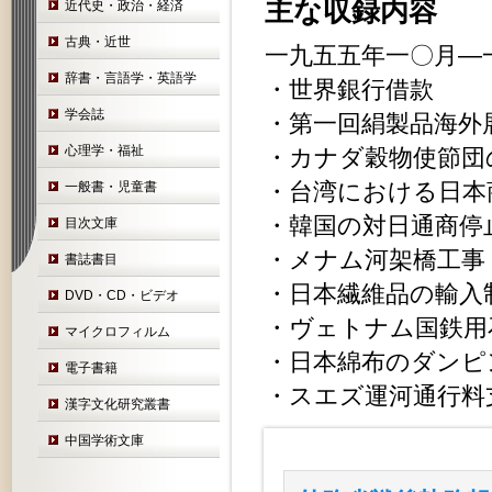
主な収録内容
近代史・政治・経済
古典・近世
一九五五年一〇月―
辞書・言語学・英語学
・世界銀行借款
学会誌
・第一回絹製品海外
心理学・福祉
・カナダ穀物使節団
・台湾における日本
一般書・児童書
・韓国の対日通商停
目次文庫
・メナム河架橋工事
書誌書目
・日本繊維品の輸入
DVD・CD・ビデオ
・ヴェトナム国鉄用
マイクロフィルム
・日本綿布のダンピ
電子書籍
・スエズ運河通行料
漢字文化研究叢書
中国学術文庫