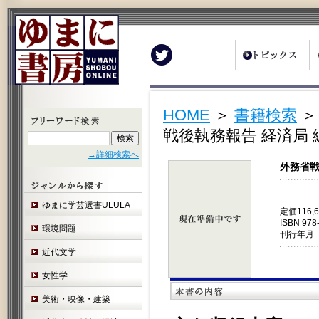
Twitter
HOME
＞
書籍検索
戦後執務報告 経済局 
→詳細検索へ
外務省戦
ゆまに学芸選書ULULA
定価116,
ISBN 978
環境問題
刊行年月 
近代文学
女性学
美術・映像・建築