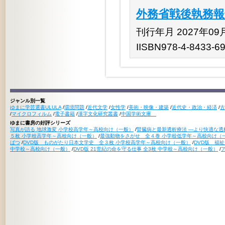
外務省戦後執務報
刊行年月 2027年09
IISBN978-4-8433-6
ジャンル別一覧
ゆまに学芸選書ULULA
/
環境問題
/
近代文学
/
女性学
/
美術・映像・建築
/
近代史・政治・経済
/
古
/
マイクロフィルム
/
電子書籍
/
漢字文化研究叢書
/
中国学術文庫
ゆまに書房の好評シリーズ
写真が語る 地球激変 小学校高学年～高校向け（一般）
/
腎臓病と最新透析療法 ―より快適な透
５枚 小学校高学年～高校向け（一般）
/
最強動物をさがせ 全４巻 小学校低学年～高校向け（
ばつ
/
DVD版 ものがたり日本文学史 全３枚 小学校高学年～高校向け（一般）
/
DVD版 福
中学校～高校向け（一般）
/
DVD版 21世紀の命を守る仕事 全3枚 中学校～高校向け（一般）
/