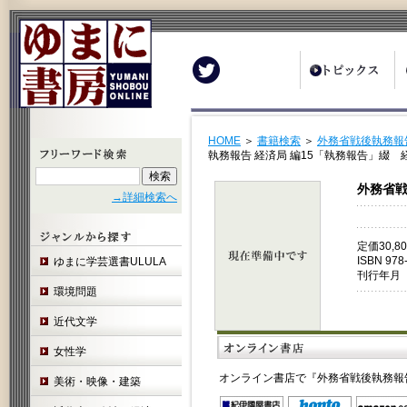
Twitter
HOME
＞
書籍検索
＞
外務省戦後執務報告
執務報告 経済局 編15「執務報告」綴 
外務省戦
→詳細検索へ
定価30,
ISBN 978
ゆまに学芸選書ULULA
刊行年月 
環境問題
近代文学
女性学
オンライン書店で『外務省戦後執務報告
美術・映像・建築