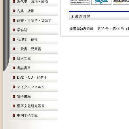
近代史・政治・経済
古典・近世
辞書・言語学・英語学
経済局執務月報 第40 号～第44 号（昭和
学会誌
心理学・福祉
一般書・児童書
目次文庫
書誌書目
DVD・CD・ビデオ
マイクロフィルム
電子書籍
漢字文化研究叢書
中国学術文庫