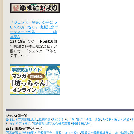
『ジェンダー平等と公平につ
いてのおはなし』 出版記念パ
ーティーの報告 編
集部A
12月18日（木）「ReBit16周
年感謝 & 絵本出版記念祭」と
題して、『ジェンダー平等と
公平につ...
ジャンル別一覧
ゆまに学芸選書ULULA
/
環境問題
/
近代文学
/
女性学
/
美術・映像・建築
/
近代史・政治・経済
/
古
/
マイクロフィルム
/
電子書籍
/
漢字文化研究叢書
/
中国学術文庫
ゆまに書房の好評シリーズ
写真が語る 地球激変 小学校高学年～高校向け（一般）
/
腎臓病と最新透析療法 ―より快適な透