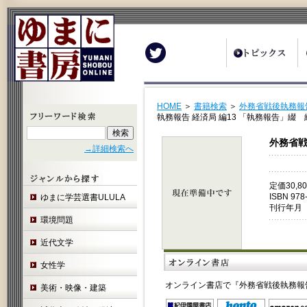
Twitter
HOME
＞
書籍検索
＞
外務省戦後執務報告
執務報告 経済局 編13 「執務報告」綴
外務省戦
→詳細検索へ
定価30,
ISBN 978
ゆまに学芸選書ULULA
刊行年月 
環境問題
近代文学
女性学
オンライン書店で『外務省戦後執務報告
美術・映像・建築