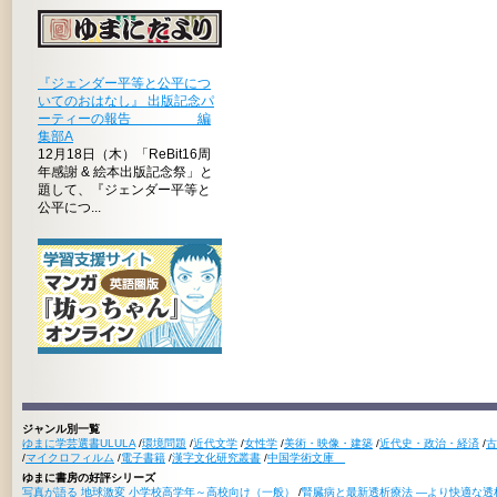
『ジェンダー平等と公平につ
いてのおはなし』 出版記念パ
ーティーの報告 編
集部A
12月18日（木）「ReBit16周
年感謝 & 絵本出版記念祭」と
題して、『ジェンダー平等と
公平につ...
ジャンル別一覧
ゆまに学芸選書ULULA
/
環境問題
/
近代文学
/
女性学
/
美術・映像・建築
/
近代史・政治・経済
/
古
/
マイクロフィルム
/
電子書籍
/
漢字文化研究叢書
/
中国学術文庫
ゆまに書房の好評シリーズ
写真が語る 地球激変 小学校高学年～高校向け（一般）
/
腎臓病と最新透析療法 ―より快適な透