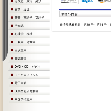
近代史・政治・経済
古典・近世
辞書・言語学・英語学
経済局執務月報 第30 号～第34 号（昭和
学会誌
心理学・福祉
一般書・児童書
目次文庫
書誌書目
DVD・CD・ビデオ
マイクロフィルム
電子書籍
漢字文化研究叢書
中国学術文庫