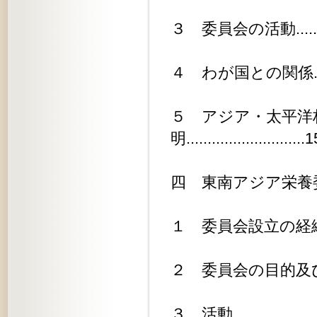
３ 委員会の活動...............
４ わが国との関係.............
５ アジア・太平洋
明............................
四 東南アジア栄養委員会.........
１ 委員会設立の経緯............
２ 委員会の目的及び任務........
３ 活動.......................