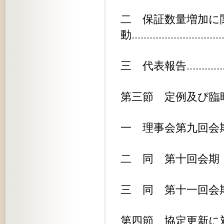
二 保証数量増加に
動.............................
三 代表報告...................
第三節 定例及び臨時理事会........
一 理事会第九回会期（臨時）......
二 同 第十回会期（定例）.......
三 同 第十一回会期（定例）......
第四節 協定更新に