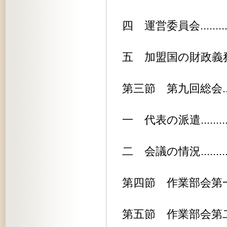
四 運営委員会..................
五 加盟国の財政義務............
第三節 第九回総会...............
一 代表の派遣..................
二 会議の情況..................
第四節 作業部会第一回会合........
第五節 作業部会第二回会合........