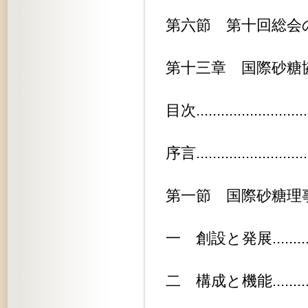
第六節 第十回総会の準備..........
第十三章 国際砂糖協定............
目次............................
序言............................
第一節 国際砂糖理事会...........
一 創設と発展..................
二 構成と機能..................