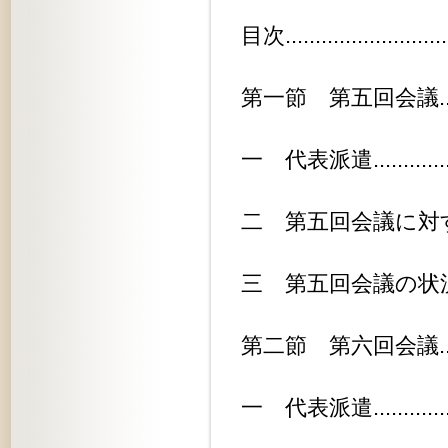
目次............................
第一節 第五回会議...............
一 代表派遣...................
二 第五回会議に対する日本政府の方針
三 第五回会議の状況............
第二節 第六回会議...............
一 代表派遣...................