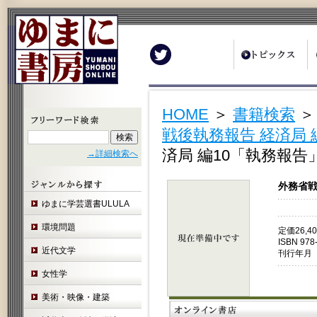
Twitter
HOME
＞
書籍検索
戦後執務報告 経済局 
済局 編10「執務報告
→詳細検索へ
外務省戦
ゆまに学芸選書ULULA
環境問題
定価26,
ISBN 978
近代文学
刊行年月 
女性学
美術・映像・建築