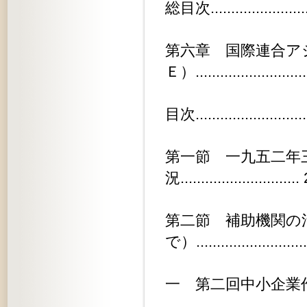
総目次..........................
第六章 国際連合ア
Ｅ）...........................
目次............................
第一節 一九五二年
況.............................
第二節 補助機関の
で）..........................
一 第二回中小企業作業部会........