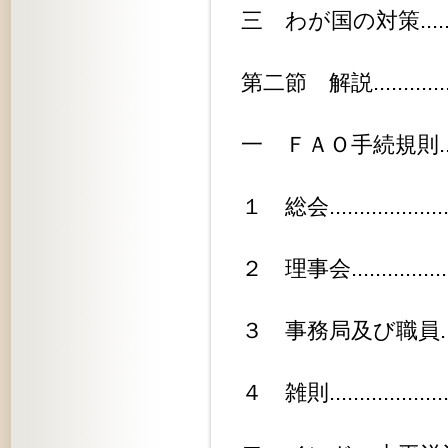
三 わが国の対策................
第二節 解説....................
一 ＦＡＯ手続規則..............
１ 総会.......................
２ 理事会.....................
３ 事務局及び職員.............
４ 雑則.......................