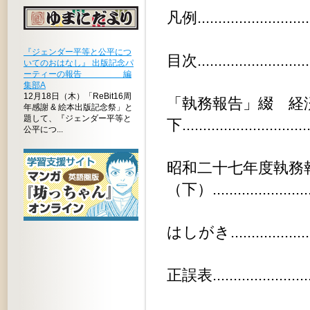
凡例.............................
『ジェンダー平等と公平につ
目次.............................
いてのおはなし』 出版記念パ
ーティーの報告 編
集部A
12月18日（木）「ReBit16周
「執務報告」綴 経
年感謝 & 絵本出版記念祭」と
題して、『ジェンダー平等と
下..............................
公平につ...
昭和二十七年度執務
（下）.........................
はしがき........................
正誤表..........................