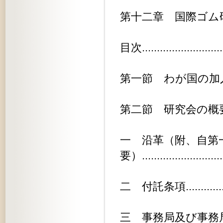
第十二章 国際ゴム研究会..........
目次............................
第一節 わが国の加入の経緯........
第二節 研究会の概要.............
一 沿革（附、自第
要）..........................
二 付託条項...................
三 事務局及び事務局長...........