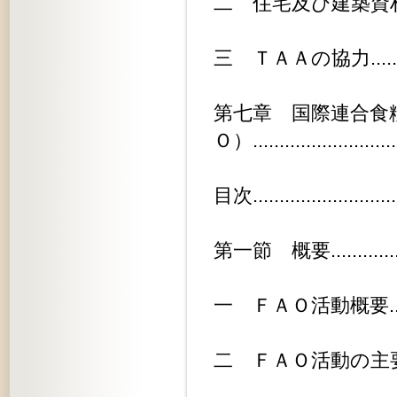
二 住宅及び建築資材分野における活動
三 ＴＡＡの協力................
第七章 国際連合食
Ｏ）...........................
目次............................
第一節 概要....................
一 ＦＡＯ活動概要..............
二 ＦＡＯ活動の主要動向.........