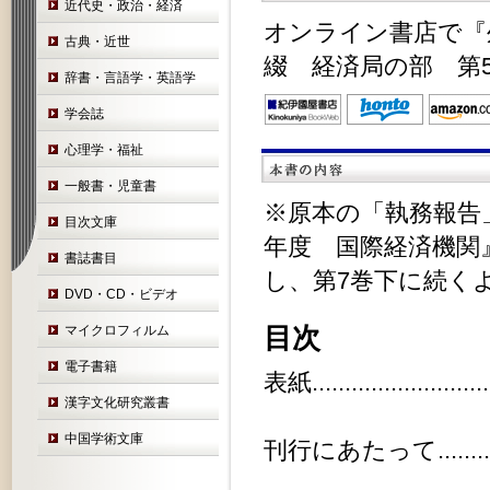
近代史・政治・経済
オンライン書店で『外
古典・近世
綴 経済局の部 第5
辞書・言語学・英語学
学会誌
心理学・福祉
一般書・児童書
※原本の「執務報告
目次文庫
年度 国際経済機関
書誌書目
し、第7巻下に続く
DVD・CD・ビデオ
目次
マイクロフィルム
電子書籍
表紙.............................
漢字文化研究叢書
中国学術文庫
刊行にあたって...................