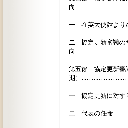
向.............................
一 在英大使館よりの情報.........
二 協定更新審議の
向............................
第五節 協定更新審
期）.........................
一 協定更新に対する方針の再検討...
二 代表の任命..................