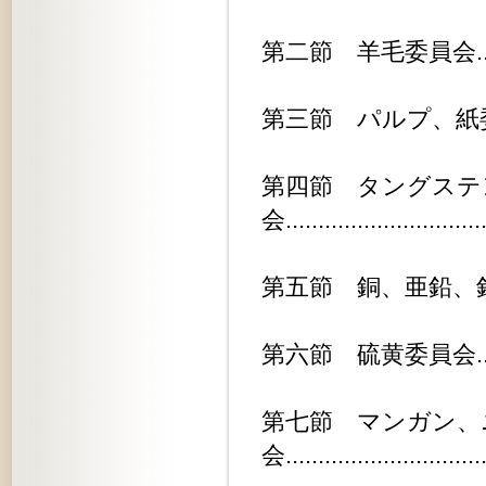
第二節 羊毛委員会...............
第三節 パルプ、紙委員会.........
第四節 タングステ
会.............................
第五節 銅、亜鉛、鉛委員会........
第六節 硫黄委員会...............
第七節 マンガン、
会.............................