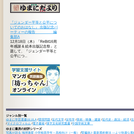
『ジェンダー平等と公平につ
いてのおはなし』 出版記念パ
ーティーの報告 編
集部A
12月18日（木）「ReBit16周
年感謝 & 絵本出版記念祭」と
題して、『ジェンダー平等と
公平につ...
ジャンル別一覧
ゆまに学芸選書ULULA
/
環境問題
/
近代文学
/
女性学
/
美術・映像・建築
/
近代史・政治・経済
/
古
/
マイクロフィルム
/
電子書籍
/
漢字文化研究叢書
/
中国学術文庫
ゆまに書房の好評シリーズ
写真が語る 地球激変 小学校高学年～高校向け（一般）
/
腎臓病と最新透析療法 ―より快適な透