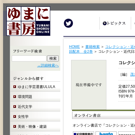
Twitter
HOME
＞
書籍検索
＞
コレクション・近代
回配本 全2巻
＞ コレクション・近代日
コレクシ
→詳細検索へ
［編］
茂
定価27,
ゆまに学芸選書ULULA
ISBN 978
刊行年月 
環境問題
近代文学
女性学
オンライン書店で『コレクション・近
美術・映像・建築